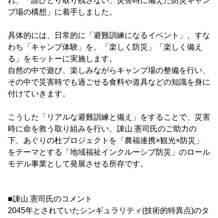
れ、「誰ひとり取り残さない、災害時に備えた防災キャン
プ場の構想」に着手しました。
具体的には、日常的に「避難訓練になるイベント」、すな
わち「キャンプ体験」を、「楽しく防災」「楽しく備え
る」をモットーに実施します。
自然の中で遊び、楽しみながらキャンプ場の整備を行い、
その中で災害時でも過ごせる食料や道具などの知識を身に
付けていきます。
こうした「リアルな避難訓練と備え」をすることで、災害
時に命を救う取り組みを行い、諌山 憲司氏のご助力の
下、あぐりの杜プロジェクトを「農福連携×観光×防災」
をテーマとする「地域福祉インクルーシブ防災」のロール
モデル事業として発展させる所存です。
■諌山 憲司氏のコメント
2045年とされていたシンギュラリティ(技術的特異点)のタ