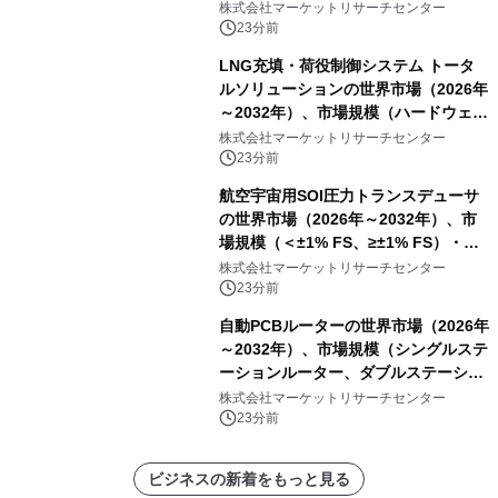
分析レポートを発表
株式会社マーケットリサーチセンター
23分前
LNG充填・荷役制御システム トータ
ルソリューションの世界市場（2026年
～2032年）、市場規模（ハードウェ
ア、ソフトウェア、サービス）・分析
株式会社マーケットリサーチセンター
レポートを発表
23分前
航空宇宙用SOI圧力トランスデューサ
の世界市場（2026年～2032年）、市
場規模（＜±1% FS、≥±1% FS）・分
析レポートを発表
株式会社マーケットリサーチセンター
23分前
自動PCBルーターの世界市場（2026年
～2032年）、市場規模（シングルステ
ーションルーター、ダブルステーショ
ンルーター）・分析レポートを発表
株式会社マーケットリサーチセンター
23分前
ビジネスの新着をもっと見る