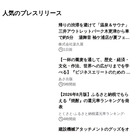
人気のプレスリリース
帰りの渋滞を避けて「温泉＆サウナ」
三井アウトレットパーク木更津から車
で約5分 湯舞音 袖ケ浦店が夏フェア
1
メニューを提供
株式会社楽久屋
1日前
【一杯の蕎麦を通して、歴史・経済・
文化・作法、世界への広がりまでを学
べる】『ビジネスエリートのための 教
2
養としての蕎麦』2026年8月25日
あさ出版
（火）発売
5時間前
【2026年8月版】ふるさと納税でもら
える『焼酎』の還元率ランキングを発
表
3
とくさと-ふるさと納税還元率ランキング-
4時間前
建設機械アタッチメントのグッズをオ