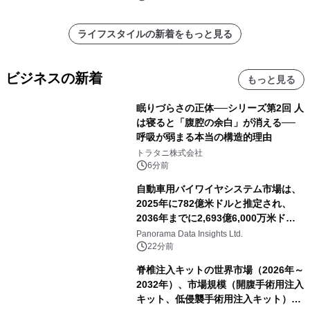
ライフスタイルの新着をもっと見る
ビジネスの新着
もっと見る
眠りづらさの正体──シリーズ第2回 人
は寝ると「腹腔の余白」が消える──
呼吸が弱まる本当の構造的理由
トラタニ株式会社
6分前
自動車用バイワイヤシステム市場は、
2025年に782億米ドルと推定され、
2036年までに2,693億6,000万米ドル
に達すると予測されており、予測期間
Panorama Data Insights Ltd.
（2026年～2036年）
22分前
脊椎注入キットの世界市場（2026年～
2032年）、市場規模（開腹手術用注入
キット、低侵襲手術用注入キット）・