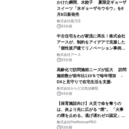
かけた瞬間、水餃子 夏限定ギョーザ
スイーツ「水ギョーザモウモウ」を8
月8日新発売
株式会社葵乃庄
53分前
中古住宅をわが家流に再生！株式会社
アースが、制約をアイデアで克服した
「個性派戸建てリノベーション事例5
選」を公開
株式会社アース
53分前
高齢化で訪問施術ニーズが拡大 訪問
施術数が前年比110％で毎年増加 -
DXと見守りで在宅生活を支援-
株式会社からだ元気治療院
53分前
【保育施設向け】火災で命を奪うの
は、炎より先に広がる “煙”。 「火事
の煙を止める。逃げ遅れゼロ認定」提
供開始
株式会社FireRescuePRO
53分前