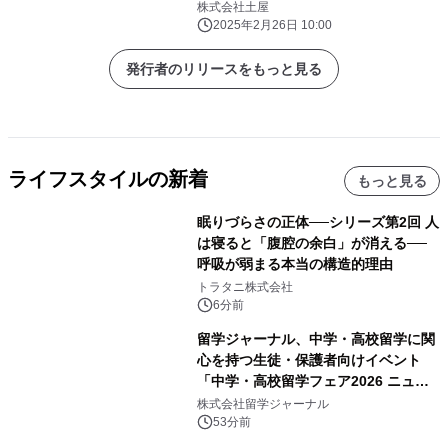
連続開催
株式会社土屋
2025年2月26日 10:00
発行者のリリースをもっと見る
ライフスタイルの新着
もっと見る
眠りづらさの正体──シリーズ第2回 人
は寝ると「腹腔の余白」が消える──
呼吸が弱まる本当の構造的理由
トラタニ株式会社
6分前
留学ジャーナル、中学・高校留学に関
心を持つ生徒・保護者向けイベント
「中学・高校留学フェア2026 ニュー
ジーランド＆オーストラリア」を
株式会社留学ジャーナル
9/12(土)に開催
53分前