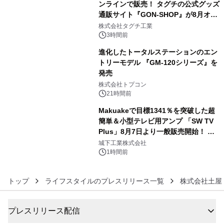
ンラインで販売！ タグチの公式グッズ
通販サイト『GON-SHOP』が8月オー
4
プン
株式会社タグチ工業
3時間前
進化したトータルステーションのエン
トリーモデル 『GM-120シリーズ』を
発売
5
株式会社トプコン
21時間前
Makuakeで目標1341％を突破した超
簡単＆小型テレビ用アンプ 「SW TV
Plus」8月7日より一般販売開始！ ケ
6
ーブル1本つなぐだけ、テレビの音が
城下工業株式会社
ぐっと豊かに
1時間前
トップ
ライフスタイルのプレスリリース一覧
株式会社土屋
プレスリリース配信