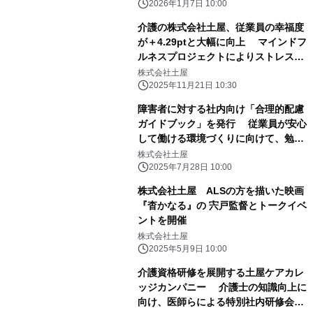
2026年1月7日 10:00
介護の株式会社土屋、従業員の幸福度
が＋4.29ptと大幅に向上 マインドフ
ルネスプロジェクトによりストレス低
下も＋9.70pt改善 ～8週間の実践で
株式会社土屋
ストレス軽減・自己肯定感の向上を実
2025年11月21日 10:30
証～
障害者に対する社内向け「合理的配慮
ガイドブック」を発行 従業員が安心
して働ける環境づくりに向けて、勉強
会も同時開催
株式会社土屋
2025年7月28日 10:00
株式会社土屋 ALSの方を描いた映画
『杳かなる』の 宍戸監督とトークイベ
ントを開催
株式会社土屋
2025年5月9日 10:00
介護資格研修を展開する土屋ケアカレ
ッジカンパニー 介護士の知識向上に
向け、医師らによる特別社内研修会を