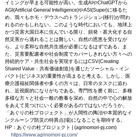
イミングが早まる可能性が高い。生成AIやChatGPTから
AGI(Artificial General Intelligence)やASI(Super)に移るた
め、我々もホモ・デウスへのトランジション(移行)が問わ
れるのかもしれない。このような時代においても、地球上
かつ災害大国日本に住んでいる限り、頻発・甚大化する自
然災害から逃れることは難しい。自然の恩恵を受けなが
ら、より柔和な自然共生感が必要になるはずである。ま
た、災害要配慮者や社会制度でカバーしきれない方々への
持続的ケア・共生社会を実現するにはCSV(Creating
Shared Value：共有価値創造)を通じたソーシャル・イン
パクト(ビジネス)の重要性が高まると考える。しかし、医
療介護福祉関係者や多くの方々は、日常のタスクに追わ
れ、近視眼的になりがちである。専門性を磨く前に、多種
多様な方々と社会一般の教養を深め、自然の中で心の解放
をあえて見つけにいく必要があるのではないだろうか。
「あぐりの杜プロジェクト」が人間性の陶冶や本質的なイ
ンクルーシブ防災の特異点(場)になることを期待する。
HP：あぐりの杜プロジェクト | (agrinomori-pj.com)
https://www.agrinomori-pj.com/