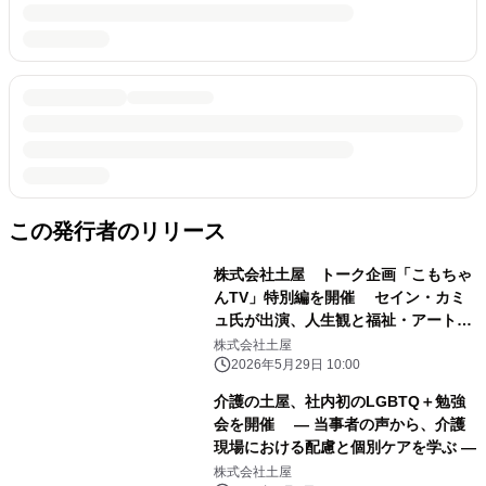
この発行者のリリース
株式会社土屋 トーク企画「こもちゃ
んTV」特別編を開催 セイン・カミ
ュ氏が出演、人生観と福祉・アートに
ついて語る
株式会社土屋
2026年5月29日 10:00
介護の土屋、社内初のLGBTQ＋勉強
会を開催 ― 当事者の声から、介護
現場における配慮と個別ケアを学ぶ ―
株式会社土屋