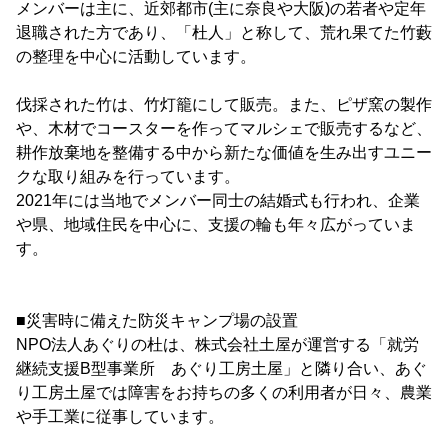
メンバーは主に、近郊都市(主に奈良や大阪)の若者や定年
退職された方であり、「杜人」と称して、荒れ果てた竹藪
の整理を中心に活動しています。
伐採された竹は、竹灯籠にして販売。また、ピザ窯の製作
や、木材でコースターを作ってマルシェで販売するなど、
耕作放棄地を整備する中から新たな価値を生み出すユニー
クな取り組みを行っています。
2021年には当地でメンバー同士の結婚式も行われ、企業
や県、地域住民を中心に、支援の輪も年々広がっていま
す。
■災害時に備えた防災キャンプ場の設置
NPO法人あぐりの杜は、株式会社土屋が運営する「就労
継続支援B型事業所 あぐり工房土屋」と隣り合い、あぐ
り工房土屋では障害をお持ちの多くの利用者が日々、農業
や手工業に従事しています。