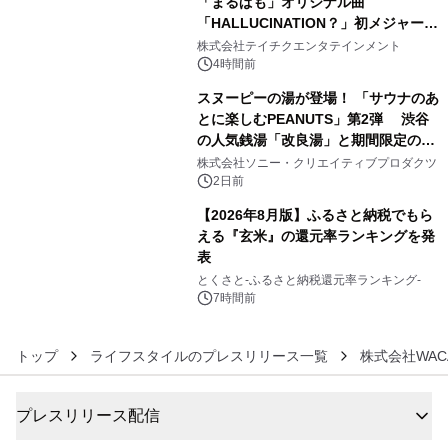
「まるぱも」オリジナル曲
「HALLUCINATION？」初メジャー配
4
信リリース決定！
株式会社テイチクエンタテインメント
4時間前
スヌーピーの湯が登場！ 「サウナのあ
とに楽しむPEANUTS」第2弾 渋谷
の人気銭湯「改良湯」と期間限定のコ
5
ラボレーション サウナイキタイコラ
株式会社ソニー・クリエイティブプロダクツ
ボグッズも発売決定！
2日前
【2026年8月版】ふるさと納税でもら
える『玄米』の還元率ランキングを発
表
6
とくさと-ふるさと納税還元率ランキング-
7時間前
トップ
ライフスタイルのプレスリリース一覧
株式会社WACA
プレスリリース配信