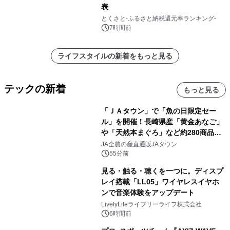
表
とくさと-ふるさと納税還元率ランキング-
7時間前
ライフスタイルの新着をもっと見る
テックの新着
もっと見る
「ＪＡタウン」で「魚の日限定セー
ル」を開催！長崎県産「黄金あなご」
や「天然本まぐろ」など約280商品を
販売！～毎月１０日の定例企画～
JA全農の産直通販JAタウン
55分前
見る・触る・聴くを一つに。ディスプ
レイ搭載「LL05」ワイヤレスイヤホ
ンで音楽体験をアップデート
LivelyLifeライブリーライフ株式会社
6時間前