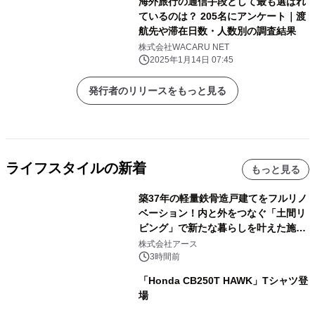
海外旅行の通信手段として最も選ばれ
ているのは？ 205名にアンケート｜渡
航先や滞在日数・人数別の調査結果
株式会社WACARU NET
2025年1月14日 07:45
発行者のリリースをもっと見る
ライフスタイルの新着
もっと見る
築37年の軽量鉄骨造戸建てをフルリノ
ベーション！内と外をつなぐ「土間リ
ビング」で新たな暮らしを叶えた施工
事例を株式会社アースが公開
株式会社アース
3時間前
「Honda CB250T HAWK」Tシャツ登
場