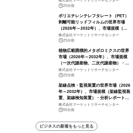
株式会社マーケットリサーチセンター
PA、その他）・分析レポートを発表
25分前
ポリエチレンテレフタレート（PET）
剥離可能リッドフィルムの世界市場
（2026年～2032年）、市場規模（ヒ
ートシールタイプ、コールドシールタ
株式会社マーケットリサーチセンター
イプ、粘着タイプ）・分析レポートを
25分前
発表
植物広範囲標的メタボロミクスの世界
市場（2026年～2032年）、市場規模
（一次代謝産物、二次代謝産物）・分
析レポートを発表
株式会社マーケットリサーチセンター
25分前
架線点検・監視装置の世界市場（2026
年～2032年）、市場規模（架線監視装
置、架線検知装置）・分析レポートを
発表
株式会社マーケットリサーチセンター
55分前
ビジネスの新着をもっと見る