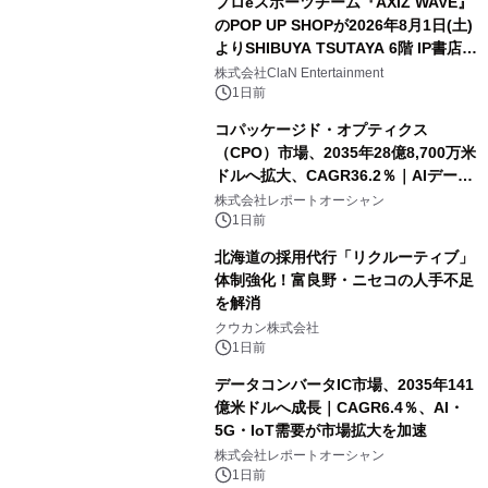
プロeスポーツチーム『AXIZ WAVE』
のPOP UP SHOPが2026年8月1日(土)
よりSHIBUYA TSUTAYA 6階 IP書店で
開催決定！！
株式会社ClaN Entertainment
1日前
コパッケージド・オプティクス
（CPO）市場、2035年28億8,700万米
ドルへ拡大、CAGR36.2％｜AIデータ
センター・高速光通信需要が成長を加
株式会社レポートオーシャン
速
1日前
北海道の採用代行「リクルーティブ」
体制強化！富良野・ニセコの人手不足
を解消
クウカン株式会社
1日前
データコンバータIC市場、2035年141
億米ドルへ成長｜CAGR6.4％、AI・
5G・IoT需要が市場拡大を加速
株式会社レポートオーシャン
1日前