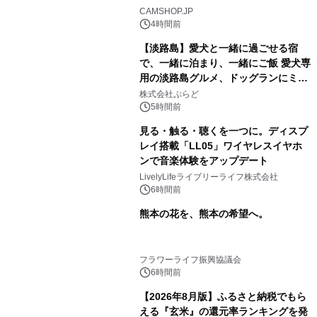
CAMSHOP.JP
4時間前
【淡路島】愛犬と一緒に過ごせる宿
で、一緒に泊まり、一緒にご飯 愛犬専
用の淡路島グルメ、ドッグランにミニ
プール グランピングとトレーラーハウ
株式会社ぷらど
スの2施設で
5時間前
見る・触る・聴くを一つに。ディスプ
レイ搭載「LL05」ワイヤレスイヤホ
ンで音楽体験をアップデート
LivelyLifeライブリーライフ株式会社
6時間前
熊本の花を、熊本の希望へ。
フラワーライフ振興協議会
6時間前
【2026年8月版】ふるさと納税でもら
える『玄米』の還元率ランキングを発