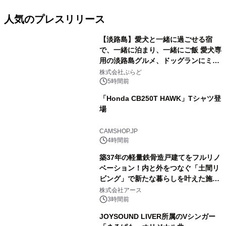
人気のプレスリリース
【淡路島】愛犬と一緒に過ごせる宿
で、一緒に泊まり、一緒にご飯 愛犬専
用の淡路島グルメ、ドッグランにミニ
1
プール グランピングとトレーラーハウ
株式会社ぷらど
スの2施設で
5時間前
「Honda CB250T HAWK」Tシャツ登
場
2
CAMSHOP.JP
4時間前
築37年の軽量鉄骨造戸建てをフルリノ
ベーション！内と外をつなぐ「土間リ
ビング」で新たな暮らしを叶えた施工
3
事例を株式会社アースが公開
株式会社アース
3時間前
JOYSOUND LIVER所属のVシンガー