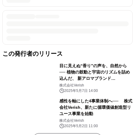
この発行者のリリース
目に見えぬ“香り”の声を、自然から
── 植物の鼓動と宇宙のリズムを詰め
込んだ、 新アロマブランド
「CITREE」誕生
株式会社Verish
2025年5月7日 14:00
感性を軸にした4事業体制へ── 株式
会社Verish、新たに循環価値創造型リ
ユース事業を始動
株式会社Verish
2025年5月2日 11:00