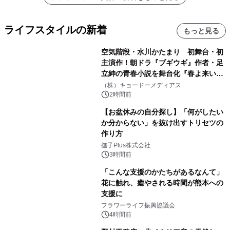
ライフスタイルの新着
もっと見る
空気階段・水川かたまり 初舞台・初
主演作！朝ドラ『ブギウギ』作者・足
立紳の青春小説を舞台化『春よ来い、
マジで来い』キービジュアル解禁！
（株）キョードーメディアス
2時間前
【お盆休みの自分探し】「何がしたい
か分からない」を抜け出すトリセツの
作り方
撫子Plus株式会社
3時間前
「こんな支援のかたちがあるなんて」
花に触れ、癒やされる時間が熊本への
支援に
フラワーライフ振興協議会
4時間前