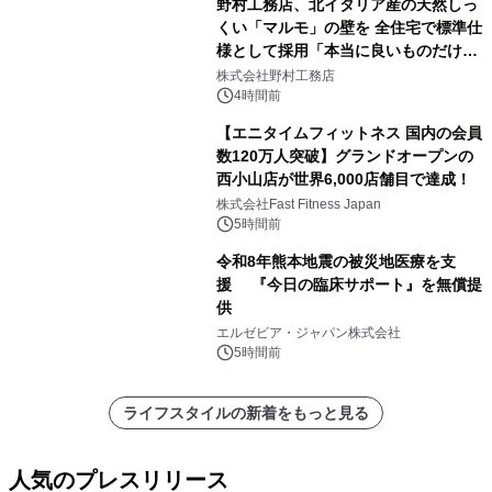
野村工務店、北イタリア産の天然しっ
くい「マルモ」の壁を 全住宅で標準仕
様として採用「本当に良いものだけに
こだわる」
株式会社野村工務店
4時間前
【エニタイムフィットネス 国内の会員
数120万人突破】グランドオープンの
西小山店が世界6,000店舗目で達成！
株式会社Fast Fitness Japan
5時間前
令和8年熊本地震の被災地医療を支
援 『今日の臨床サポート』を無償提
供
エルゼビア・ジャパン株式会社
5時間前
ライフスタイルの新着をもっと見る
人気のプレスリリース