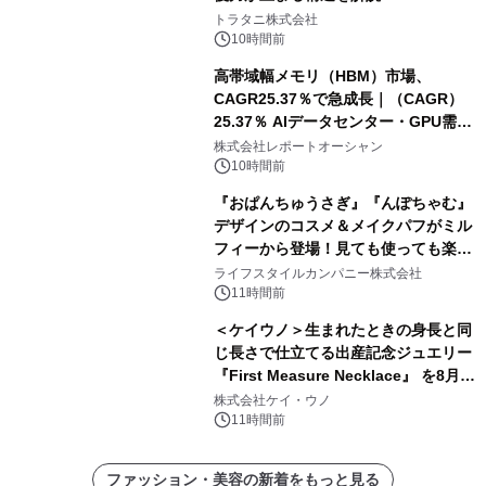
トラタニ株式会社
10時間前
高帯域幅メモリ（HBM）市場、
CAGR25.37％で急成長｜（CAGR）
25.37％ AIデータセンター・GPU需要
拡大が2035年の市場成長を牽引
株式会社レポートオーシャン
10時間前
『おぱんちゅうさぎ』『んぽちゃむ』
デザインのコスメ＆メイクパフがミル
フィーから登場！見ても使っても楽し
い、ポップでキュートなコレクショ
ライフスタイルカンパニー株式会社
ン。
11時間前
＜ケイウノ＞生まれたときの身長と同
じ長さで仕立てる出産記念ジュエリー
『First Measure Necklace』 を8月14
日(金)に発売
株式会社ケイ・ウノ
11時間前
ファッション・美容の新着をもっと見る