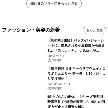
発行者のリリースをもっと見る
ファッション・美容の新着
もっと見る
【8月10日開始】バッグがレジャーシ
ートに。廃棄される小麦粉袋から生ま
れた「Origami Picnic Bag」が
Makuakeに登場
FortyFive Co.
7時間前
『銀河特急 ミルキー☆サブウェイ』コ
ラボジュエリー 第一弾 8/10（月）よ
り受注開始！
FanFun MARKET
9時間前
眠りづらさの正体──シリーズ第四回
酸素不足で"細胞が膨張し"、眠りの回
復力が止まる構造を解説