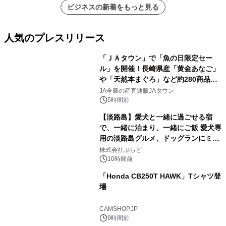
ビジネスの新着をもっと見る
人気のプレスリリース
「ＪＡタウン」で「魚の日限定セー
ル」を開催！長崎県産「黄金あなご」
や「天然本まぐろ」など約280商品を
1
販売！～毎月１０日の定例企画～
JA全農の産直通販JAタウン
5時間前
【淡路島】愛犬と一緒に過ごせる宿
で、一緒に泊まり、一緒にご飯 愛犬専
用の淡路島グルメ、ドッグランにミニ
2
プール グランピングとトレーラーハウ
株式会社ぷらど
スの2施設で
10時間前
「Honda CB250T HAWK」Tシャツ登
場
3
CAMSHOP.JP
9時間前