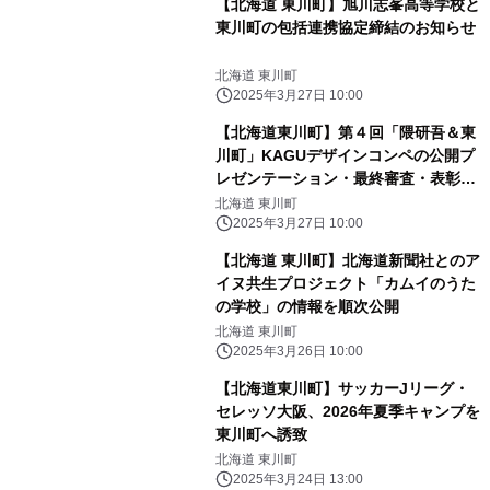
【北海道 東川町】旭川志峯高等学校と
東川町の包括連携協定締結のお知らせ
北海道 東川町
2025年3月27日 10:00
【北海道東川町】第４回「隈研吾＆東
川町」KAGUデザインコンペの公開プ
レゼンテーション・最終審査・表彰式
を開催
北海道 東川町
2025年3月27日 10:00
【北海道 東川町】北海道新聞社とのア
イヌ共生プロジェクト「カムイのうた
の学校」の情報を順次公開
北海道 東川町
2025年3月26日 10:00
【北海道東川町】サッカーJリーグ・
セレッソ大阪、2026年夏季キャンプを
東川町へ誘致
北海道 東川町
2025年3月24日 13:00