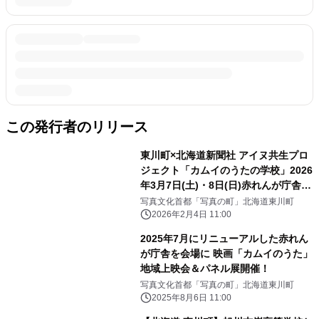
この発行者のリリース
東川町×北海道新聞社 アイヌ共生プロ
ジェクト「カムイのうたの学校」2026
年3月7日(土)・8日(日)赤れんが庁舎で
「カムイのうたの学校フェスティバ
写真文化首都「写真の町」北海道東川町
ル」を開催！
2026年2月4日 11:00
2025年7月にリニューアルした赤れん
が庁舎を会場に 映画「カムイのうた」
地域上映会＆パネル展開催！
写真文化首都「写真の町」北海道東川町
2025年8月6日 11:00