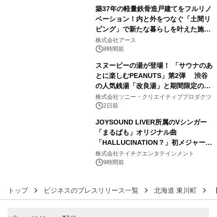
築37年の軽量鉄骨造戸建てをフルリノ
ベーション！内と外をつなぐ「土間リ
ビング」で新たな暮らしを叶えた施工
4
事例を株式会社アースが公開
株式会社アース
8時間前
スヌーピーの湯が登場！ 「サウナのあ
とに楽しむPEANUTS」第2弾 渋谷
の人気銭湯「改良湯」と期間限定のコ
5
ラボレーション サウナイキタイコラ
株式会社ソニー・クリエイティブプロダクツ
ボグッズも発売決定！
2日前
JOYSOUND LIVER所属のVシンガー
「まるぱも」オリジナル曲
「HALLUCINATION？」初メジャー配
6
信リリース決定！
株式会社テイチクエンタテインメント
9時間前
トップ
ビジネスのプレスリリース一覧
北海道 東川町