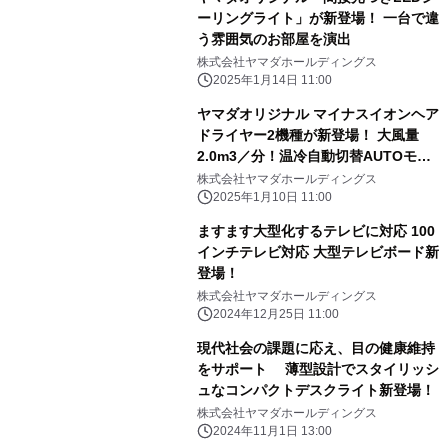
ーリングライト」が新登場！ 一台で違
う雰囲気のお部屋を演出
株式会社ヤマダホールディングス
2025年1月14日 11:00
ヤマダオリジナル マイナスイオンヘア
ドライヤー2機種が新登場！ 大風量
2.0m3／分！温冷自動切替AUTOモー
ド搭載
株式会社ヤマダホールディングス
2025年1月10日 11:00
ますます大型化するテレビに対応 100
インチテレビ対応 大型テレビボード新
登場！
株式会社ヤマダホールディングス
2024年12月25日 11:00
現代社会の課題に応え、目の健康維持
をサポート 薄型設計でスタイリッシ
ュなコンパクトデスクライト新登場！
株式会社ヤマダホールディングス
2024年11月1日 13:00