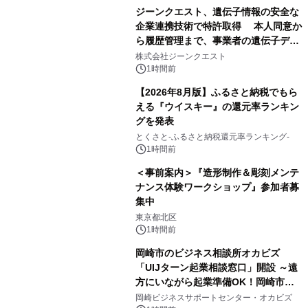
ジーンクエスト、遺伝子情報の安全な
企業連携技術で特許取得 本人同意か
ら履歴管理まで、事業者の遺伝子デー
タ活用を支援
株式会社ジーンクエスト
1時間前
【2026年8月版】ふるさと納税でもら
える『ウイスキー』の還元率ランキン
グを発表
とくさと-ふるさと納税還元率ランキング-
1時間前
＜事前案内＞『造形制作＆彫刻メンテ
ナンス体験ワークショップ』参加者募
集中
東京都北区
1時間前
岡崎市のビジネス相談所オカビズ
「UIJターン起業相談窓口」開設 ～遠
方にいながら起業準備OK！岡崎市を
挑戦者があつまるまちに～
岡崎ビジネスサポートセンター・オカビズ