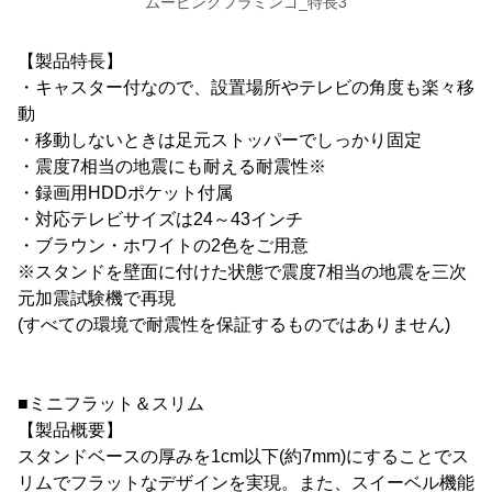
ムービングフラミンゴ_特長3
【製品特長】
・キャスター付なので、設置場所やテレビの角度も楽々移
動
・移動しないときは足元ストッパーでしっかり固定
・震度7相当の地震にも耐える耐震性※
・録画用HDDポケット付属
・対応テレビサイズは24～43インチ
・ブラウン・ホワイトの2色をご用意
※スタンドを壁面に付けた状態で震度7相当の地震を三次
元加震試験機で再現
(すべての環境で耐震性を保証するものではありません)
■ミニフラット＆スリム
【製品概要】
スタンドベースの厚みを1cm以下(約7mm)にすることでス
リムでフラットなデザインを実現。また、スイーベル機能