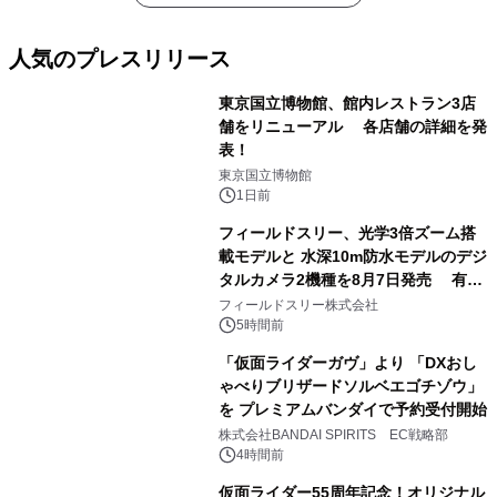
人気のプレスリリース
東京国立博物館、館内レストラン3店
舗をリニューアル 各店舗の詳細を発
表！
1
東京国立博物館
1日前
フィールドスリー、光学3倍ズーム搭
載モデルと 水深10m防水モデルのデジ
タルカメラ2機種を8月7日発売 有効
2
約1300万画素、用途別に選べるコンデ
フィールドスリー株式会社
ジ新登場
5時間前
「仮面ライダーガヴ」より 「DXおし
ゃべりブリザードソルベエゴチゾウ」
を プレミアムバンダイで予約受付開始
3
株式会社BANDAI SPIRITS EC戦略部
4時間前
仮面ライダー55周年記念！オリジナル