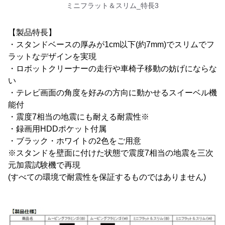
ミニフラット＆スリム_特長3
【製品特長】
・スタンドベースの厚みが1cm以下(約7mm)でスリムでフ
ラットなデザインを実現
・ロボットクリーナーの走行や車椅子移動の妨げにならな
い
・テレビ画面の角度を好みの方向に動かせるスイーベル機
能付
・震度7相当の地震にも耐える耐震性※
・録画用HDDポケット付属
・ブラック・ホワイトの2色をご用意
※スタンドを壁面に付けた状態で震度7相当の地震を三次
元加震試験機で再現
(すべての環境で耐震性を保証するものではありません)