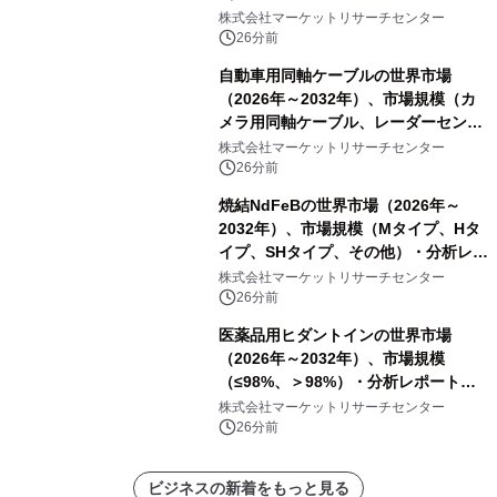
ーゼ製吸気エアフィルター、フォーム
株式会社マーケットリサーチセンター
製吸気エアフィルター）・分析レポー
26分前
トを発表
自動車用同軸ケーブルの世界市場
（2026年～2032年）、市場規模（カ
メラ用同軸ケーブル、レーダーセンサ
ー用同軸ケーブル、ディスプレイ用同
株式会社マーケットリサーチセンター
軸ケーブル、アンテナ用同軸ケーブ
26分前
ル）・分析レポートを発表
焼結NdFeBの世界市場（2026年～
2032年）、市場規模（Mタイプ、Hタ
イプ、SHタイプ、その他）・分析レポ
ートを発表
株式会社マーケットリサーチセンター
26分前
医薬品用ヒダントインの世界市場
（2026年～2032年）、市場規模
（≤98%、＞98%）・分析レポートを
発表
株式会社マーケットリサーチセンター
26分前
ビジネスの新着をもっと見る