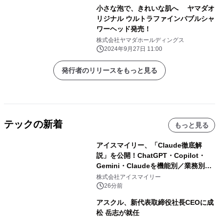
小さな泡で、きれいな肌へ ヤマダオ
リジナル ウルトラファインバブルシャ
ワーヘッド発売！
株式会社ヤマダホールディングス
2024年9月27日 11:00
発行者のリリースをもっと見る
テックの新着
もっと見る
アイスマイリー、「Claude徹底解
説」を公開！ChatGPT・Copilot・
Gemini・Claudeを機能別／業務別に
比較―自社に合う生成AIの選び方がわ
株式会社アイスマイリー
かる実践ガイド
26分前
アスクル、新代表取締役社長CEOに成
松 岳志が就任