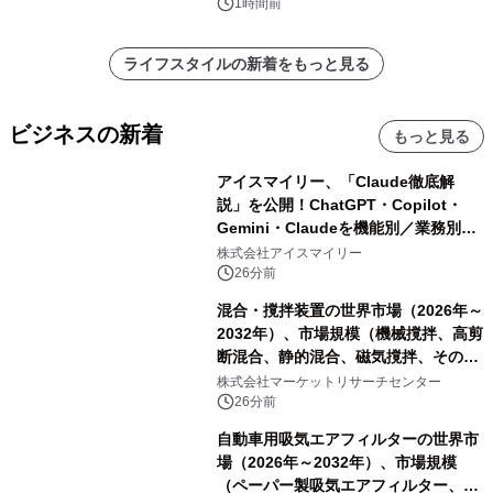
1時間前
ライフスタイルの新着をもっと見る
ビジネスの新着
もっと見る
アイスマイリー、「Claude徹底解
説」を公開！ChatGPT・Copilot・
Gemini・Claudeを機能別／業務別に
比較―自社に合う生成AIの選び方がわ
株式会社アイスマイリー
かる実践ガイド
26分前
混合・撹拌装置の世界市場（2026年～
2032年）、市場規模（機械撹拌、高剪
断混合、静的混合、磁気撹拌、その
他）・分析レポートを発表
株式会社マーケットリサーチセンター
26分前
自動車用吸気エアフィルターの世界市
場（2026年～2032年）、市場規模
（ペーパー製吸気エアフィルター、ガ