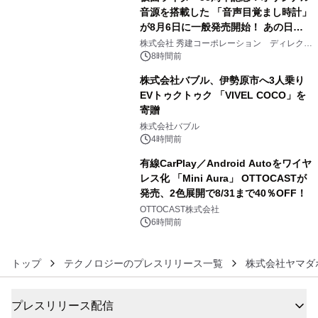
音源を搭載した 「音声目覚まし時計」
が8月6日に一般発売開始！ あの日の
4
大興奮が今甦る
株式会社 秀建コーポレーション ディレクト
アートギャラリー
8時間前
株式会社バブル、伊勢原市へ3人乗り
EVトゥクトゥク 「VIVEL COCO」を
寄贈
5
株式会社バブル
4時間前
有線CarPlay／Android Autoをワイヤ
レス化 「Mini Aura」 OTTOCASTが
発売、2色展開で8/31まで40％OFF！
6
OTTOCAST株式会社
6時間前
トップ
テクノロジーのプレスリリース一覧
株式会社ヤマダ
プレスリリース配信