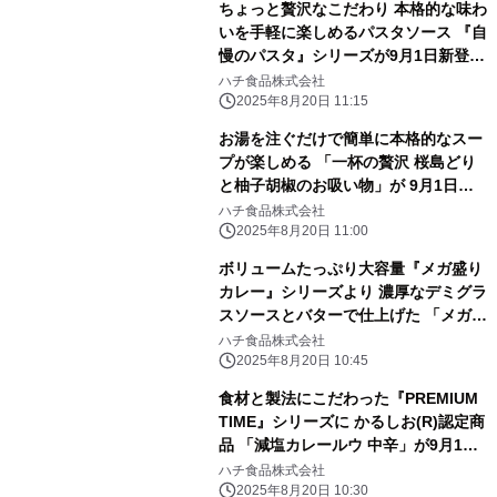
ちょっと贅沢なこだわり 本格的な味わ
いを手軽に楽しめるパスタソース 『自
慢のパスタ』シリーズが9月1日新登
場！
ハチ食品株式会社
2025年8月20日 11:15
お湯を注ぐだけで簡単に本格的なスー
プが楽しめる 「一杯の贅沢 桜島どり
と柚子胡椒のお吸い物」が 9月1日新
登場！
ハチ食品株式会社
2025年8月20日 11:00
ボリュームたっぷり大容量『メガ盛り
カレー』シリーズより 濃厚なデミグラ
スソースとバターで仕上げた 「メガ盛
りカレー デミグラス仕立て」が9月1
ハチ食品株式会社
日に新発売！
2025年8月20日 10:45
食材と製法にこだわった『PREMIUM
TIME』シリーズに かるしお(R)認定商
品 「減塩カレールウ 中辛」が9月1日
新登場！
ハチ食品株式会社
2025年8月20日 10:30