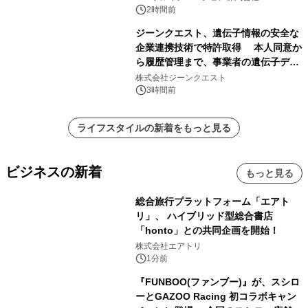
2時間前
ジーンクエスト、遺伝子情報の安全な
企業連携技術で特許取得 本人同意か
ら履歴管理まで、事業者の遺伝子デー
タ活用を支援
株式会社ジーンクエスト
3時間前
ライフスタイルの新着をもっと見る
ビジネスの新着
もっと見る
総合旅行プラットフォーム「エアト
リ」、 ハイブリッド型総合書店
「honto」との共同企画を開始！
株式会社エアトリ
1分前
『FUNBOO(ファンブー)』が、スシロ
ーとGAZOO Racing 初コラボキャン