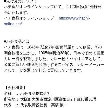
■先行発売について
ハチ食品オンラインショップにて、2月20日(火)に先行発
売いたします。
ハチ食品オンラインショップ：
https://www.hachi-
online.net/
■ハチ食品とは
ハチ食品は、1845年(弘化2年)薬種問屋として創業。その
調合技術を生かし、1905年(明治38年)、日本で初めて国産
カレー粉を製造しました。カレー粉のパイオニアとして、
又常に新しい味覚をお届けするスパイス、カレーメーカー
として、食を通じて社会に貢献していきます。
【会社概要】
名称 ： ハチ食品株式会社
所在地： 大阪府大阪市西淀川区御幣島2丁目18番31号
代表 ： 代表取締役社長 高橋 慎一