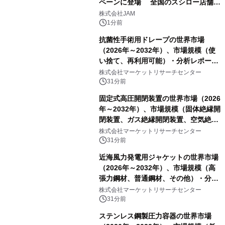
ペーンに登場 全国のスシロー店舗で
GR 4車種の FUNBOO(ミニカー)付き
株式会社JAM
メニューが展開されます
1分前
抗菌性手術用ドレープの世界市場
（2026年～2032年）、市場規模（使
い捨て、再利用可能）・分析レポート
を発表
株式会社マーケットリサーチセンター
31分前
固定式高圧開閉装置の世界市場（2026
年～2032年）、市場規模（固体絶縁開
閉装置、ガス絶縁開閉装置、空気絶縁
開閉装置）・分析レポートを発表
株式会社マーケットリサーチセンター
31分前
近海風力発電用ジャケットの世界市場
（2026年～2032年）、市場規模（高
張力鋼材、普通鋼材、その他）・分析
レポートを発表
株式会社マーケットリサーチセンター
31分前
ステンレス鋼製圧力容器の世界市場