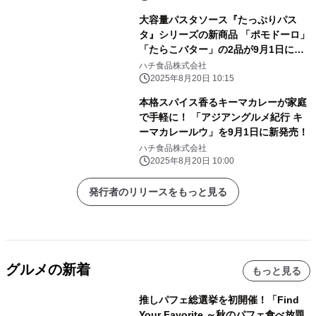
大容量パスタソース『たっぷりパス
タ』シリーズの新商品 「ポモドーロ」
「たらこバター」の2品が9月1日に発
売！
ハチ食品株式会社
2025年8月20日 10:15
本格スパイス香るキーマカレーが家庭
で手軽に！ 「アジアングルメ紀行 キ
ーマカレールウ」を9月1日に新発売！
ハチ食品株式会社
2025年8月20日 10:00
発行者のリリースをもっと見る
グルメの新着
もっと見る
推しパフェ総選挙を初開催！「Find
Your Favorite ～秋のパフェ食べ放題