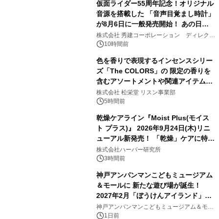
仮面ライダー55周年記念！オリジナル
音源を搭載した 「音声目覚まし時計」
が8月6日に一般発売開始！ あの日の
3
大興奮が今甦る
株式会社 秀建コーポレーション ディレクト
アートギャラリー
10時間前
色を香りで表現するインセンスシリー
ズ「The COLORS」の 限定の香りを
含むアソートメントや関連アイテムを
4
8月6日発売
株式会社 松栄堂 リスン事業部
5時間前
乾燥ケアライン『Moist Plus(モイス
ト プラス)』 2026年9月24日(木)リニ
ューアル新発売！ 「乾燥」ケアに特化
5
し、ライン使いで潤いに満ちた肌へ
株式会社ハーバー研究所
3時間前
神戸アンパンマンこどもミュージアム
＆モールに 新たな遊び場が誕生！
2027年2月「ぼうけんアイランド」が
6
オープン
神戸アンパンマンこどもミュージアム＆モー
ル
1日前