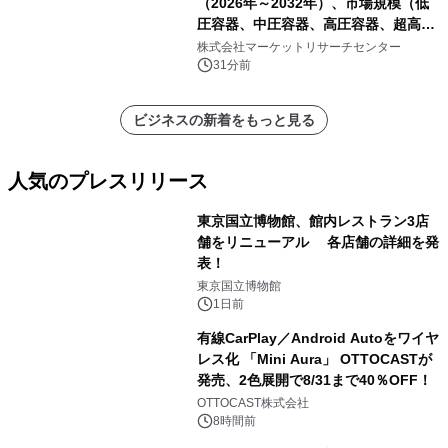
（2026年～2032年）、市場規模（低
圧容器、中圧容器、高圧容器、超高圧
容器）・分析レポートを発表
株式会社マーケットリサーチセンター
31分前
ビジネスの新着をもっと見る
人気のプレスリリース
東京国立博物館、館内レストラン3店
舗をリニューアル 各店舗の詳細を発
表！
1
東京国立博物館
1日前
有線CarPlay／Android Autoをワイヤ
レス化 「Mini Aura」 OTTOCASTが
発売、2色展開で8/31まで40％OFF！
2
OTTOCAST株式会社
8時間前