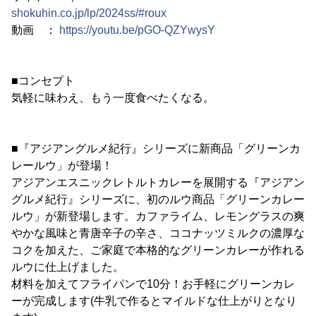
shokuhin.co.jp/lp/2024ss/#roux
動画 ：
https://youtu.be/pGO-QZYwysY
■コンセプト
気軽に味わえ、もう一度食べたくなる。
■『アジアングルメ紀行』シリーズに新商品「グリーンカ
レールウ」が登場！
アジアンエスニックレトルトカレーを展開する『アジアン
グルメ紀行』シリーズに、初のルウ商品「グリーンカレー
ルウ」が新登場します。カファライム、レモングラスの爽
やかな風味と青唐辛子の辛さ、ココナッツミルクの濃厚な
コクを加えた、ご家庭で本格的なグリーンカレーが作れる
ルウに仕上げました。
材料を加えてフライパンで10分！お手軽にグリーンカレ
ーが完成します(牛乳で作るとマイルドな仕上がりとなり