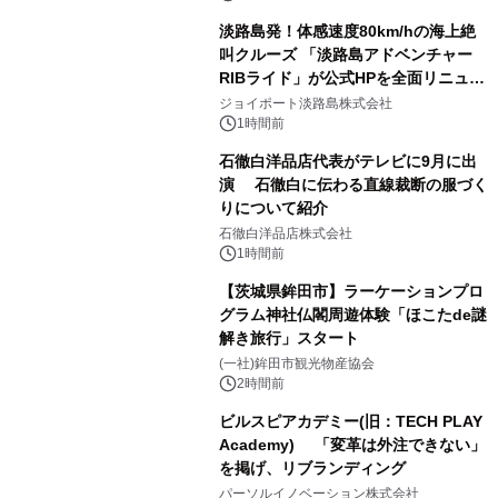
淡路島発！体感速度80km/hの海上絶
叫クルーズ 「淡路島アドベンチャー
RIBライド」が公式HPを全面リニュー
アル！ ～スマホで即予約完了の「スマ
ジョイポート淡路島株式会社
ート設計」へ刷新～
1時間前
石徹白洋品店代表がテレビに9月に出
演 石徹白に伝わる直線裁断の服づく
りについて紹介
石徹白洋品店株式会社
1時間前
【茨城県鉾田市】ラーケーションプロ
グラム神社仏閣周遊体験「ほこたde謎
解き旅行」スタート
(一社)鉾田市観光物産協会
2時間前
ビルスピアカデミー(旧：TECH PLAY
Academy) 「変革は外注できない」
を掲げ、リブランディング
パーソルイノベーション株式会社