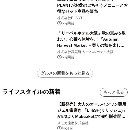
PLANTがお盆のごちそうメニューとお
得なセット商品を販売
株式会社PLANT
6時間前
「リーベルホテル大阪」秋の恵みを味
わい、心躍る体験を。 『Autumn
Harvest Market ～実りの秋を楽しむ
ディナー&スイーツビュッフェ～』を9
株式会社武蔵野 リーベルホテル大阪
月18日より開催！
6時間前
グルメの新着をもっと見る
ライフスタイルの新着
もっと見る
【新発売】大人のオールインワン薬用
ジェル歯磨き 「LilliSH(リリッシュ)」
が8/3よりMakuakeにて先行販売開
始！
スモカ歯磨株式会社
46分前