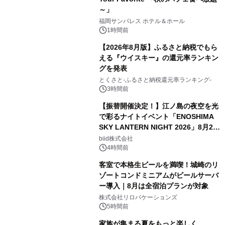
～」
福岡サンパレス ホテル＆ホール
1時間前
【2026年8月版】ふるさと納税でもら
える『ウイスキー』の還元率ランキン
グを発表
とくさと-ふるさと納税還元率ランキング-
3時間前
【振替開催決定！】江ノ島の夜空を光
で彩るナイトイベント「ENOSHIMA
SKY LANTERN NIGHT 2026」8月22
日(土)振替開催＆受付スタート！
biid株式会社
4時間前
客室で本格生ビールを満喫！城崎のリ
ゾートコンドミニアムがビールサーバ
ー導入｜8月は全宿泊プランが対象
株式会社リロバケーションズ
5時間前
家族が集まる夏をもっと楽しく