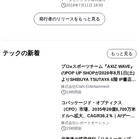
2018年7月11日 18:00
発行者のリリースをもっと見る
テックの新着
もっと見る
プロeスポーツチーム『AXIZ WAVE』
のPOP UP SHOPが2026年8月1日(土)
よりSHIBUYA TSUTAYA 6階 IP書店で
開催決定！！
株式会社ClaN Entertainment
14時間前
コパッケージド・オプティクス
（CPO）市場、2035年28億8,700万米
ドルへ拡大、CAGR36.2％｜AIデータ
センター・高速光通信需要が成長を加
株式会社レポートオーシャン
速
15時間前
北海道の採用代行「リクルーティブ」