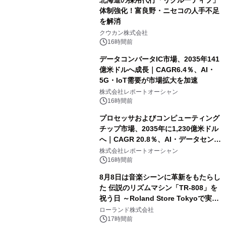
体制強化！富良野・ニセコの人手不足
を解消
クウカン株式会社
16時間前
データコンバータIC市場、2035年141
億米ドルへ成長｜CAGR6.4％、AI・
5G・IoT需要が市場拡大を加速
株式会社レポートオーシャン
16時間前
プロセッサおよびコンピューティング
チップ市場、2035年に1,230億米ドル
へ｜CAGR 20.8％、AI・データセンタ
ー需要が成長を牽引
株式会社レポートオーシャン
16時間前
8月8日は音楽シーンに革新をもたらし
た 伝説のリズムマシン「TR-808」を
祝う日 ～Roland Store Tokyoで実機
を展示しての 記念キャンペーンを開
ローランド株式会社
催 英国ラジオ「NTS」の 特別プログ
17時間前