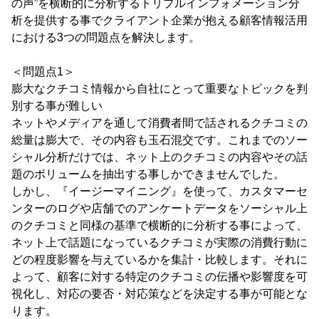
の声”を横断的に分析するトリプルインフォメーション分
析を提供する事でクライアント企業が抱える顧客情報活用
における3つの問題点を解決します。
＜問題点1＞
膨大なクチコミ情報から自社にとって重要なトピックを判
別する事が難しい
ネットやメディアを通して消費者間で話されるクチコミの
総量は膨大で、その内容も玉石混交です。これまでのソー
シャル分析だけでは、ネット上のクチコミの内容やその話
題のボリュームを抽出する事しかできませんでした。
しかし、『イージーマイニング』を使って、カスタマーセ
ンターのログや店舗でのアンケートデータをソーシャル上
のクチコミと同様の基準で横断的に分析する事によって、
ネット上で話題になっているクチコミが実際の消費行動に
どの程度影響を与えているかを集計・比較します。それに
よって、顧客に対する特定のクチコミの伝播や影響度を可
視化し、対応の要否・対応策などを決定する事が可能とな
ります。