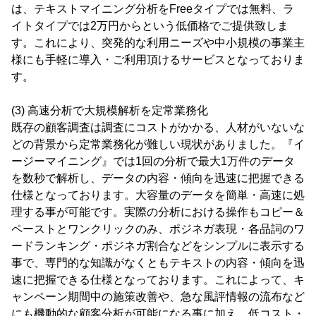
は、テキストマイニング分析をFreeタイプでは無料、ラ
イトタイプでは2万円からという低価格でご提供致しま
す。これにより、突発的な利用ニーズや中小規模の事業主
様にも手軽に導入・ご利用頂けるサービスとなっておりま
す。
(3) 高速分析で大規模解析を定常業務化
既存の顧客調査は調査にコストがかかる、人材がいないな
どの背景から定常業務化が難しい現状がありました。『イ
ージーマイニング』では1回の分析で最大1万件のデータ
を数秒で解析し、データの内容・傾向を迅速に把握できる
仕様となっております。大容量のデータを簡単・高速に処
理する事が可能です。実際の分析における操作もコピー＆
ペーストとワンクリックのみ、ポジネガ表現・各品詞のワ
ードランキング・ポジネガ割合などをシンプルに表示する
事で、専門的な知識がなくともテキストの内容・傾向を迅
速に把握できる仕様となっております。これによって、キ
ャンペーン期間中の施策改善や、急な風評情報の流布など
にも機動的な顧客分析が可能になる事に加え、低コスト・