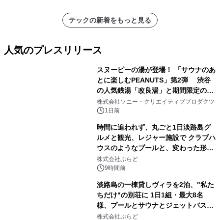
ラムや、「TR-808」を愛する伝説的
アーティストを フィーチャーしたアニ
テックの新着をもっと見る
メーションを公開～
人気のプレスリリース
スヌーピーの湯が登場！ 「サウナのあ
とに楽しむPEANUTS」第2弾 渋谷
の人気銭湯「改良湯」と期間限定のコ
1
ラボレーション サウナイキタイコラ
株式会社ソニー・クリエイティブプロダクツ
ボグッズも発売決定！
1日前
時間に追われず、丸ごと1日淡路島グ
ルメと観光、レジャー施設で クラブハ
ウスのようなプールと、変わった形の
2
サウナも 「THE BOXY AWAJI」のお
株式会社ぷらど
得な素泊まり連泊プランで
9時間前
淡路島の一棟貸しヴィラを2泊、"私た
ちだけ"の別荘に 1日1組・最大8名
様、プールとサウナとジェットバス付
3
きで Villa Mon Temps AWAJIの連泊
株式会社ぷらど