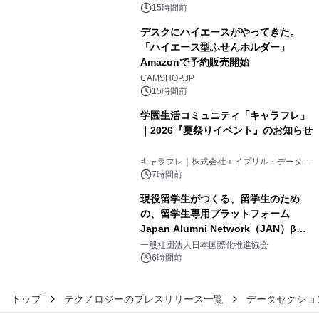
素泊りプラン
15時間前
デスクにハイエースがやってきた。
「ハイエース型ふせんホルダー」
Amazonで予約販売開始
4
CAMSHOP.JP
15時間前
学園生活コミュニティ「キャラフレ」
｜2026『夏祭りイベント』のお知らせ
5
キャラフレ｜株式会社エイプリル・データ・
デザインズ
7時間前
現役留学生がつくる、留学生のため
の、留学生専用プラットフォーム
Japan Alumni Network（JAN）β版
6
をリリース
一般社団法人日本国際化推進協会
6時間前
トップ
テクノロジーのプレスリリース一覧
データセクショ