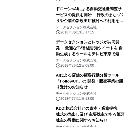
ドローン×AIによる自動交通量調査サ
ービスの提供を開始 行政のまちづく
りや企業の新規出店検討への利用を想
定
データセクション株式会社
2018年8月13日 17:15
データセクションとレッジが共同開
発 最適なTV番組告知ツイートを 自
動生成するツールをテレビ東京で運用
開始
データセクション株式会社
2018年7月12日 08:00
AIによる店舗の顧客行動分析ツール
「FollowUP」の 開発・販売事業の譲
り受けのお知らせ
データセクション株式会社
2018年7月11日 18:00
KDDI株式会社との資本・業務提携、
株式の売出し及び 主要株主である筆頭
株主の異動に関するお知らせ
データセクション株式会社