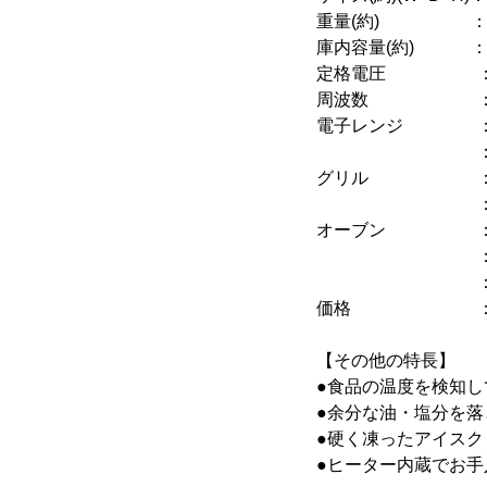
重量(約) ：1
庫内容量(約) ：2
定格電圧 ：交流
周波数 ：50H
電子レンジ ：定格
：高周波出力1
グリル ：定格消
：ヒーター出
オーブン ：定格
：ヒーター出
：温度調節：オー
価格 ：59,800
【その他の特長】
●食品の温度を検知し
●余分な油・塩分を
●硬く凍ったアイス
●ヒーター内蔵でお