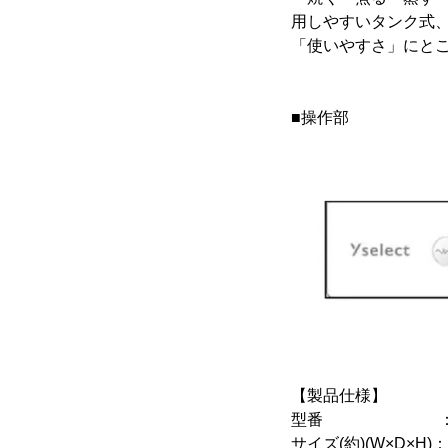
用しやすいタンク式
「使いやすさ」にと
■操作部
【製品仕様】
型番 ：YMW2
サイズ(約)(W×D×H)：4