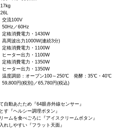
7kg
6L
100V
z／60Hz
消費電力・1430W
000W(連続3分)
費電力・1100W
力・1100W
消費電力・1350W
力・1350W
ブン100～250℃ 発酵：35℃・40℃
円(税別)／65,780円(税込)
て自動あたため『64眼赤外線センサー』
落とす『ヘルシー調理ボタン』
クリームを食べごろに『アイスクリームボタン』
手入れしやすい『フラット天面』