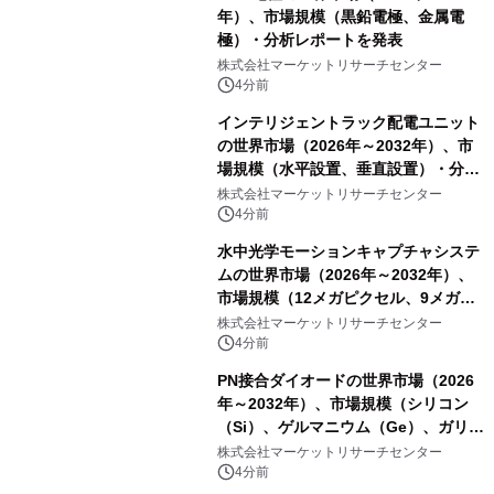
年）、市場規模（黒鉛電極、金属電
極）・分析レポートを発表
株式会社マーケットリサーチセンター
4分前
インテリジェントラック配電ユニット
の世界市場（2026年～2032年）、市
場規模（水平設置、垂直設置）・分析
レポートを発表
株式会社マーケットリサーチセンター
4分前
水中光学モーションキャプチャシステ
ムの世界市場（2026年～2032年）、
市場規模（12メガピクセル、9メガピ
クセル、4メガピクセル、2メガピクセ
株式会社マーケットリサーチセンター
ル、その他）・分析レポートを発表
4分前
PN接合ダイオードの世界市場（2026
年～2032年）、市場規模（シリコン
（Si）、ゲルマニウム（Ge）、ガリウ
ムヒ素（GaAs）、炭化ケイ素
株式会社マーケットリサーチセンター
（SiC）、窒化ガリウム（GaN））・
4分前