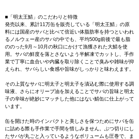
■「明太王鯖」のこだわりと特徴
発売以来、累計11万缶を販売している「明太王鯖」の原
料には国産のサバと比べて倍近い体脂肪率を持つといわれ
るノルウェー産のサバの中でも、平均500g前後で最も脂
ののった9月～10月の秋口にかけて漁獲された大鯖を使
用。サバの鮮度を落とさないよう半解凍でカットし、手作
業で丁寧に血合いや内臓を取り除くことで臭みや雑味が抑
えられ、サバらしい食感や旨味がしっかりと味わえます。
その上質なサバに明太子と明太子を漬込む際に使用する調
味液、さらにオリーブ油を加えることでサバの旨味と明太
子の辛味が絶妙にマッチした他にはない鯖缶に仕上がって
います。
缶を開けた時のインパクトと美しさを保つためにサバを缶
に詰める際も手作業で手間を惜しみません。ぶつ切りにし
たサバが丸ごと入っているようなボリュームも圧巻で、ま