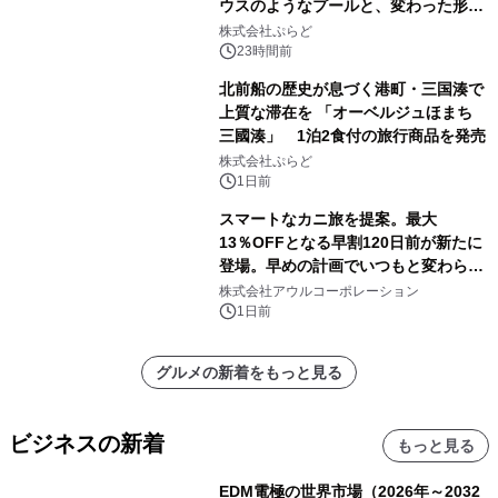
ウスのようなプールと、変わった形の
サウナも 「THE BOXY AWAJI」のお
株式会社ぷらど
得な素泊まり連泊プランで
23時間前
北前船の歴史が息づく港町・三国湊で
上質な滞在を 「オーベルジュほまち
三國湊」 1泊2食付の旅行商品を発売
株式会社ぷらど
1日前
スマートなカニ旅を提案。最大
13％OFFとなる早割120日前が新たに
登場。早めの計画でいつもと変わらぬ
大人の冬旅を。ー夕日ヶ浦温泉「佳松
株式会社アウルコーポレーション
苑 別邸ふうか」ー
1日前
グルメの新着をもっと見る
ビジネスの新着
もっと見る
EDM電極の世界市場（2026年～2032