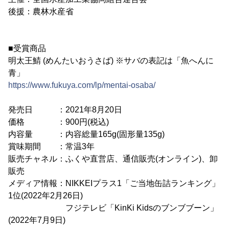
後援：農林水産省
■受賞商品
明太王鯖 (めんたいおうさば) ※サバの表記は「魚へんに
青」
https://www.fukuya.com/lp/mentai-osaba/
発売日 ：2021年8月20日
価格 ：900円(税込)
内容量 ：内容総量165g(固形量135g)
賞味期間 ：常温3年
販売チャネル：ふくや直営店、通信販売(オンライン)、卸
販売
メディア情報：NIKKEIプラス1「ご当地缶詰ランキング」
1位(2022年2月26日)
フジテレビ「KinKi Kidsのブンブブーン」
(2022年7月9日)