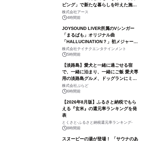
ビング」で新たな暮らしを叶えた施工
2
事例を株式会社アースが公開
株式会社アース
4時間前
JOYSOUND LIVER所属のVシンガー
「まるぱも」オリジナル曲
「HALLUCINATION？」初メジャー配
3
信リリース決定！
株式会社テイチクエンタテインメント
5時間前
【淡路島】愛犬と一緒に過ごせる宿
で、一緒に泊まり、一緒にご飯 愛犬専
用の淡路島グルメ、ドッグランにミニ
4
プール グランピングとトレーラーハウ
株式会社ぷらど
スの2施設で
6時間前
【2026年8月版】ふるさと納税でもら
える『玄米』の還元率ランキングを発
表
5
とくさと-ふるさと納税還元率ランキング-
8時間前
スヌーピーの湯が登場！ 「サウナのあ