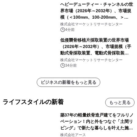
分析レポートを発表
ヘビーデューティー・チャンネルの世
界市場（2026年～2032年）、市場規
模（＜100mm、100-200mm、＞
200mm）・分析レポートを発表
株式会社マーケットリサーチセンター
4分前
低侵襲骨移植片採取装置の世界市場
（2026年～2032年）、市場規模（手
動式骨採取装置、電動式骨採取装
置）・分析レポートを発表
株式会社マーケットリサーチセンター
34分前
ビジネスの新着をもっと見る
ライフスタイルの新着
もっと見る
築37年の軽量鉄骨造戸建てをフルリノ
ベーション！内と外をつなぐ「土間リ
ビング」で新たな暮らしを叶えた施工
事例を株式会社アースが公開
株式会社アース