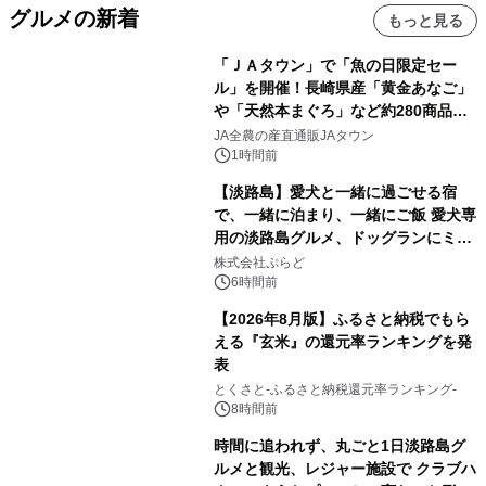
グルメの新着
もっと見る
「ＪＡタウン」で「魚の日限定セー
ル」を開催！長崎県産「黄金あなご」
や「天然本まぐろ」など約280商品を
販売！～毎月１０日の定例企画～
JA全農の産直通販JAタウン
1時間前
【淡路島】愛犬と一緒に過ごせる宿
で、一緒に泊まり、一緒にご飯 愛犬専
用の淡路島グルメ、ドッグランにミニ
プール グランピングとトレーラーハウ
株式会社ぷらど
スの2施設で
6時間前
【2026年8月版】ふるさと納税でもら
える『玄米』の還元率ランキングを発
表
とくさと-ふるさと納税還元率ランキング-
8時間前
時間に追われず、丸ごと1日淡路島グ
ルメと観光、レジャー施設で クラブハ