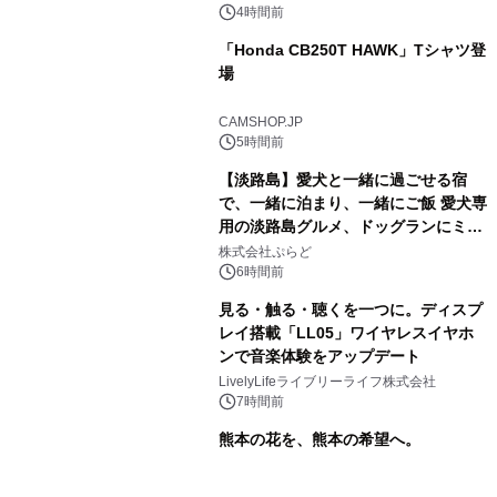
4時間前
「Honda CB250T HAWK」Tシャツ登
場
CAMSHOP.JP
5時間前
【淡路島】愛犬と一緒に過ごせる宿
で、一緒に泊まり、一緒にご飯 愛犬専
用の淡路島グルメ、ドッグランにミニ
プール グランピングとトレーラーハウ
株式会社ぷらど
スの2施設で
6時間前
見る・触る・聴くを一つに。ディスプ
レイ搭載「LL05」ワイヤレスイヤホ
ンで音楽体験をアップデート
LivelyLifeライブリーライフ株式会社
7時間前
熊本の花を、熊本の希望へ。