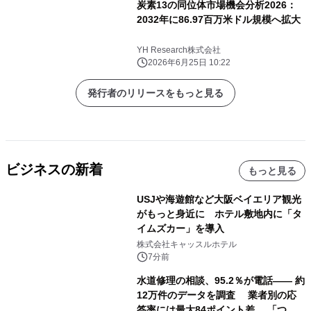
炭素13の同位体市場機会分析2026：
2032年に86.97百万米ドル規模へ拡大
YH Research株式会社
2026年6月25日 10:22
発行者のリリースをもっと見る
ビジネスの新着
もっと見る
USJや海遊館など大阪ベイエリア観光
がもっと身近に ホテル敷地内に「タ
イムズカー」を導入
株式会社キャッスルホテル
7分前
水道修理の相談、95.2％が電話―― 約
12万件のデータを調査 業者別の応
答率には最大84ポイント差、 「つな