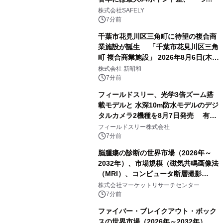
がりやすさ」も選定基準に
株式会社SAFELY
7分前
千葉市花見川区三角町に待望の複合商
業施設が誕生 「千葉市花見川区三角
町 複合商業施設」 2026年8月6日(木)
グランドオープン
株式会社 新昭和
7分前
フィールドスリー、光学3倍ズーム搭
載モデルと 水深10m防水モデルのデジ
タルカメラ2機種を8月7日発売 有効
約1300万画素、用途別に選べるコンデ
フィールドスリー株式会社
ジ新登場
7分前
脳腫瘍の診断の世界市場（2026年～
2032年）、市場規模（磁気共鳴画像法
（MRI）、コンピュータ断層撮影
（CT）スキャン、PETスキャン、その
株式会社マーケットリサーチセンター
他）・分析レポートを発表
7分前
ファイバー・ブレイクアウト・ボック
スの世界市場（2026年～2032年）、