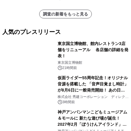
調査の新着をもっと見る
人気のプレスリリース
東京国立博物館、館内レストラン3店
舗をリニューアル 各店舗の詳細を発
表！
1
東京国立博物館
21時間前
仮面ライダー55周年記念！オリジナル
音源を搭載した 「音声目覚まし時計」
が8月6日に一般発売開始！ あの日の
2
大興奮が今甦る
株式会社 秀建コーポレーション ディレクト
アートギャラリー
3時間前
神戸アンパンマンこどもミュージアム
＆モールに 新たな遊び場が誕生！
2027年2月「ぼうけんアイランド」が
3
オープン