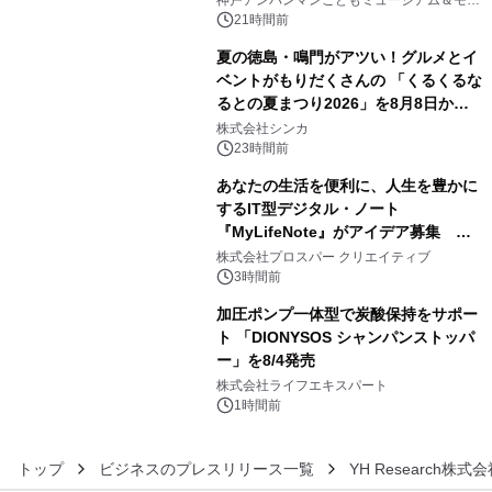
神戸アンパンマンこどもミュージアム＆モー
ル
21時間前
夏の徳島・鳴門がアツい！グルメとイ
ベントがもりだくさんの 「くるくるな
るとの夏まつり2026」を8月8日から9
4
日間開催 ～夏限定メニューや大抽選
株式会社シンカ
会、大学芋スティックの振る舞いも～
23時間前
あなたの生活を便利に、人生を豊かに
するIT型デジタル・ノート
『MyLifeNote』がアイデア募集 優
5
秀賞100名に1年間無償試用
株式会社プロスパー クリエイティブ
3時間前
加圧ポンプ一体型で炭酸保持をサポー
ト 「DIONYSOS シャンパンストッパ
ー」を8/4発売
6
株式会社ライフエキスパート
1時間前
トップ
ビジネスのプレスリリース一覧
YH Research株式