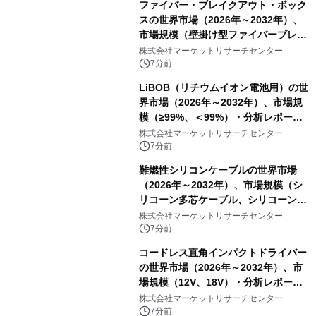
ファイバー・ブレイクアウト・ボック
スの世界市場（2026年～2032年）、
市場規模（壁掛け型ファイバーブレー
クアウトボックス、ラックマウント型
株式会社マーケットリサーチセンター
ファイバーブレークアウトボックス、
7分前
その他）・分析レポートを発表
LiBOB（リチウムイオン電池用）の世
界市場（2026年～2032年）、市場規
模（≥99%、＜99%）・分析レポート
を発表
株式会社マーケットリサーチセンター
7分前
難燃性シリコンケーブルの世界市場
（2026年～2032年）、市場規模（シ
リコーン多芯ケーブル、シリコーン単
芯ケーブル）・分析レポートを発表
株式会社マーケットリサーチセンター
7分前
コードレス直角インパクトドライバー
の世界市場（2026年～2032年）、市
場規模（12V、18V）・分析レポート
を発表
株式会社マーケットリサーチセンター
7分前