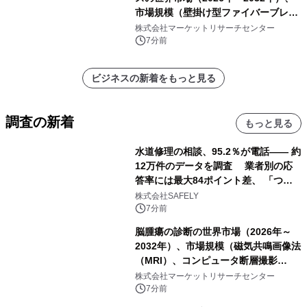
市場規模（壁掛け型ファイバーブレー
クアウトボックス、ラックマウント型
株式会社マーケットリサーチセンター
ファイバーブレークアウトボックス、
7分前
その他）・分析レポートを発表
ビジネスの新着をもっと見る
調査の新着
もっと見る
水道修理の相談、95.2％が電話―― 約
12万件のデータを調査 業者別の応
答率には最大84ポイント差、 「つな
がりやすさ」も選定基準に
株式会社SAFELY
7分前
脳腫瘍の診断の世界市場（2026年～
2032年）、市場規模（磁気共鳴画像法
（MRI）、コンピュータ断層撮影
（CT）スキャン、PETスキャン、その
株式会社マーケットリサーチセンター
他）・分析レポートを発表
7分前