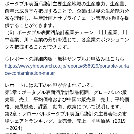
ポータブル表面汚染計主要生産地域の生産能力、生産量、
前年比成長率を把握することで、企業は世界の生産能力分
布を理解し、生産計画とサプライチェーン管理の指標を提
供することができます。
（6）ポータブル表面汚染計産業チェーン：川上産業、川
中産業、川下産業の分析を通じて、各産業のポジショニン
グを把握することができます。
◇レポートの詳細内容・無料サンプルお申込みはこちら
https://www.yhresearch.co.jp/reports/656929/portable-surfa
ce-contamination-meter
レポートには以下の内容が含まれている。
第1章：ポータブル表面汚染計製品範囲、グローバルの販
売量、売上、平均価格および中国の販売量、売上、平均価
格、発展機会、課題、動向、政策について説明します。
第2章：グローバルポータブル表面汚染計の主要会社の市
場シェアとランキング、販売量、売上、平均価格（2019
～2024）