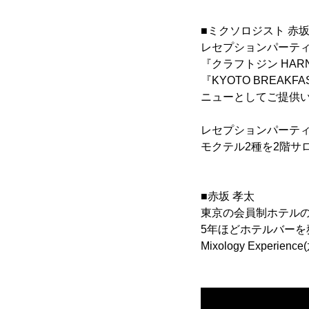
■ミクソロジスト 赤坂
レセプションパーティーで
『クラフトジン HARNE
『KYOTO BRE
ニューとしてご提供
レセプションパーティー
モクテル2種を2階サ
■赤坂 孝太
東京の会員制ホテルのバ
5年ほどホテルバーを務
Mixology Experie