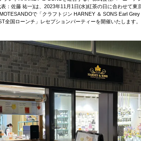
：佐藤 祐一)は、2023年11月1日(水)紅茶の日に合わせて
OMOTESANDOで「クラフトジン HARNEY ＆ SONS Earl Grey
KFAST全国ローンチ」レセプションパーティーを開催いたします。