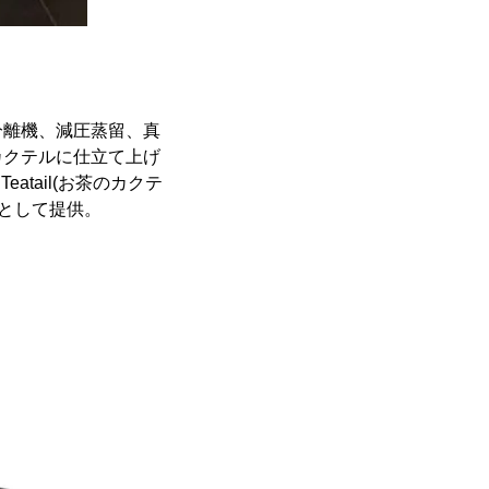
分離機、減圧蒸留、真
カクテルに仕立て上げ
eatail(お茶のカクテ
門として提供。