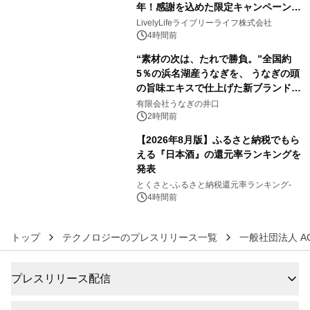
年！感謝を込めた限定キャンペーンを
4
8月10日より開催
LivelyLifeライブリーライフ株式会社
4時間前
“素材の次は、たれで勝負。”全国約
5％の浜名湖産うなぎを、 うなぎの頭
の旨味エキスで仕上げた新ブランド
5
「井口の誉」誕生
有限会社うなぎの井口
2時間前
【2026年8月版】ふるさと納税でもら
える『日本酒』の還元率ランキングを
発表
6
とくさと-ふるさと納税還元率ランキング-
4時間前
トップ
テクノロジーのプレスリリース一覧
一般社団法人 A
プレスリリース配信