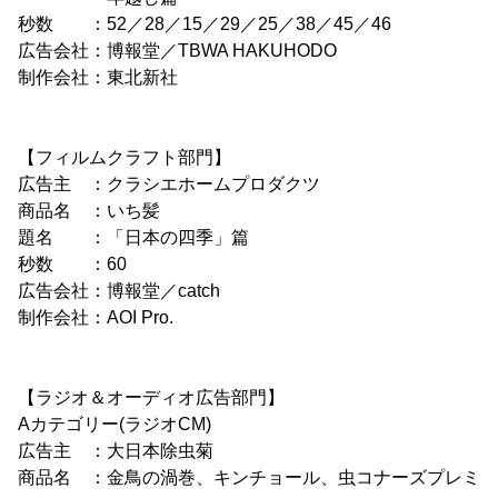
秒数 ：52／28／15／29／25／38／45／46
広告会社：博報堂／TBWA HAKUHODO
制作会社：東北新社
【フィルムクラフト部門】
広告主 ：クラシエホームプロダクツ
商品名 ：いち髪
題名 ：「日本の四季」篇
秒数 ：60
広告会社：博報堂／catch
制作会社：AOI Pro.
【ラジオ＆オーディオ広告部門】
Aカテゴリー(ラジオCM)
広告主 ：大日本除虫菊
商品名 ：金鳥の渦巻、キンチョール、虫コナーズプレミ