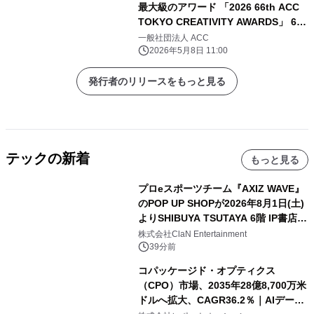
最大級のアワード 「2026 66th ACC
TOKYO CREATIVITY AWARDS」 6月
1日のエントリー受付開始に向け、 審
一般社団法人 ACC
査委員および応募要項を発表
2026年5月8日 11:00
発行者のリリースをもっと見る
テックの新着
もっと見る
プロeスポーツチーム『AXIZ WAVE』
のPOP UP SHOPが2026年8月1日(土)
よりSHIBUYA TSUTAYA 6階 IP書店で
開催決定！！
株式会社ClaN Entertainment
39分前
コパッケージド・オプティクス
（CPO）市場、2035年28億8,700万米
ドルへ拡大、CAGR36.2％｜AIデータ