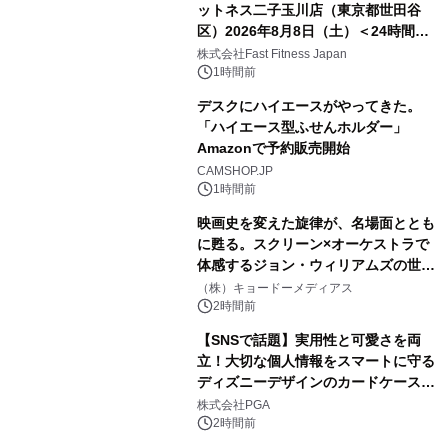
ットネス二子玉川店（東京都世田谷
区）2026年8月8日（土）＜24時間年
中無休のフィットネスジム＞
株式会社Fast Fitness Japan
1時間前
デスクにハイエースがやってきた。
「ハイエース型ふせんホルダー」
Amazonで予約販売開始
CAMSHOP.JP
1時間前
映画史を変えた旋律が、名場面ととも
に甦る。スクリーン×オーケストラで
体感するジョン・ウィリアムズの世
界。ジョン・ウィリアムズ：シネマ・
（株）キョードーメディアス
スペクタキュラー・コンサート 開催決
2時間前
定！
【SNSで話題】実用性と可愛さを両
立！大切な個人情報をスマートに守る
ディズニーデザインのカードケースを
株式会社PGAが8月7日発売
株式会社PGA
2時間前