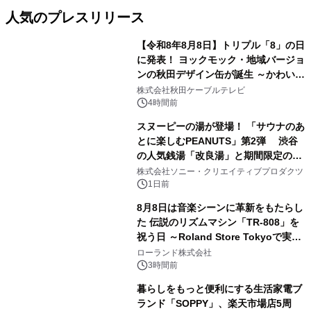
人気のプレスリリース
【令和8年8月8日】トリプル「8」の日
に発表！ ヨックモック・地域バージョ
ンの秋田デザイン缶が誕生 ～かわいい
1
秋田犬の子犬と秋田の四季と名所を巡
株式会社秋田ケーブルテレビ
るパッケージ～ 9月1日(火)秋田県内で
4時間前
販売開始
スヌーピーの湯が登場！ 「サウナのあ
とに楽しむPEANUTS」第2弾 渋谷
の人気銭湯「改良湯」と期間限定のコ
2
ラボレーション サウナイキタイコラ
株式会社ソニー・クリエイティブプロダクツ
ボグッズも発売決定！
1日前
8月8日は音楽シーンに革新をもたらし
た 伝説のリズムマシン「TR-808」を
祝う日 ～Roland Store Tokyoで実機
3
を展示しての 記念キャンペーンを開
ローランド株式会社
催 英国ラジオ「NTS」の 特別プログ
3時間前
ラムや、「TR-808」を愛する伝説的
暮らしをもっと便利にする生活家電ブ
アーティストを フィーチャーしたアニ
ランド「SOPPY」、楽天市場店5周
メーションを公開～