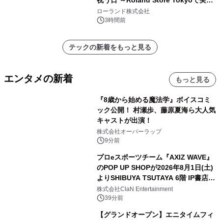
祝う日 ～Roland Store Tokyoで実機
を展示しての 記念キャンペーンを開
ローランド株式会社
催 英国ラジオ「NTS」の 特別プログ
3時間前
ラムや、「TR-808」を愛する伝説的
アーティストを フィーチャーしたアニ
テックの新着をもっと見る
メーションを公開～
エンタメの新着
もっと見る
『8歳から始める魔法学』ボイスコミ
ック公開！ 村瀬歩、藤原夏海ら大人気
キャストが出演！
株式会社オーバーラップ
9分前
プロeスポーツチーム『AXIZ WAVE』
のPOP UP SHOPが2026年8月1日(土)
よりSHIBUYA TSUTAYA 6階 IP書店で
開催決定！！
株式会社ClaN Entertainment
39分前
【グランドオープン】エニタイムフィ