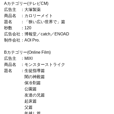
Aカテゴリー(テレビCM)
広告主 ：大塚製薬
商品名 ：カロリーメイト
題名 ：「狭い広い世界で」篇
秒数 ：120
広告会社：博報堂／catch／ENOAD
制作会社：AOI Pro.
Bカテゴリー(Online Film)
広告主 ：MIXI
商品名 ：モンスターストライク
題名 ：生徒指導篇
闇の神殿篇
保冷剤篇
公園篇
友達の兄篇
起床篇
父篇
年越し篇