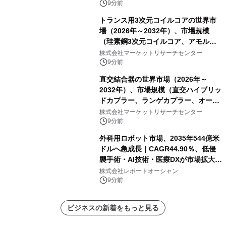
9分前
トランス用3次元コイルコアの世界市
場（2026年～2032年）、市場規模
（珪素鋼3次元コイルコア、アモルフ
ァス合金3次元コイルコア）・分析レ
株式会社マーケットリサーチセンター
ポートを発表
9分前
直交結合器の世界市場（2026年～
2032年）、市場規模（直交ハイブリッ
ドカプラー、ランゲカプラー、オーバ
ーレイカプラー、その他）・分析レポ
株式会社マーケットリサーチセンター
ートを発表
9分前
外科用ロボット市場、2035年544億米
ドルへ急成長｜CAGR44.90％、低侵
襲手術・AI技術・医療DXが市場拡大を
牽引
株式会社レポートオーシャン
9分前
ビジネスの新着をもっと見る