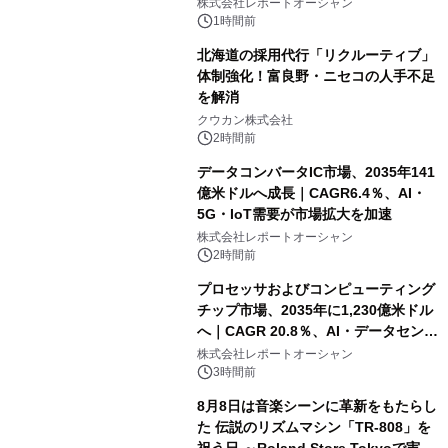
センター・高速光通信需要が成長を加
株式会社レポートオーシャン
速
1時間前
北海道の採用代行「リクルーティブ」
体制強化！富良野・ニセコの人手不足
を解消
クウカン株式会社
2時間前
データコンバータIC市場、2035年141
億米ドルへ成長｜CAGR6.4％、AI・
5G・IoT需要が市場拡大を加速
株式会社レポートオーシャン
2時間前
プロセッサおよびコンピューティング
チップ市場、2035年に1,230億米ドル
へ｜CAGR 20.8％、AI・データセンタ
ー需要が成長を牽引
株式会社レポートオーシャン
3時間前
8月8日は音楽シーンに革新をもたらし
た 伝説のリズムマシン「TR-808」を