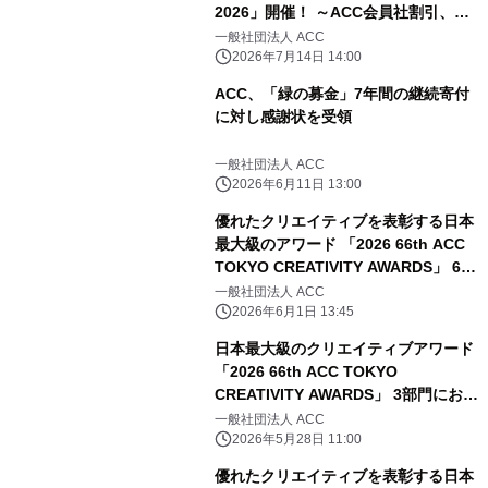
2026」開催！ ～ACC会員社割引、先
着割引あり！8/4(火)、8/7(金)の2日間
一般社団法人 ACC
～
2026年7月14日 14:00
ACC、「緑の募金」7年間の継続寄付
に対し感謝状を受領
一般社団法人 ACC
2026年6月11日 13:00
優れたクリエイティブを表彰する日本
最大級のアワード 「2026 66th ACC
TOKYO CREATIVITY AWARDS」 6月
1日(月)よりエントリー受付開始！
一般社団法人 ACC
2026年6月1日 13:45
日本最大級のクリエイティブアワード
「2026 66th ACC TOKYO
CREATIVITY AWARDS」 3部門におけ
る審査委員の最新情報を発表！
一般社団法人 ACC
2026年5月28日 11:00
優れたクリエイティブを表彰する日本