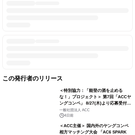
この発行者のリリース
＜特別協力：「能登の酒を止める
な！」プロジェクト＞ 第7回「ACCヤ
ングコンペ」 8/27(木)より応募受付開
始 U30の若い世代からアイデアを募
一般社団法人 ACC
集！
4日前
＜ACC主催＞ 国内外のヤングコンペ
相方マッチング大会 「AC6 SPARK