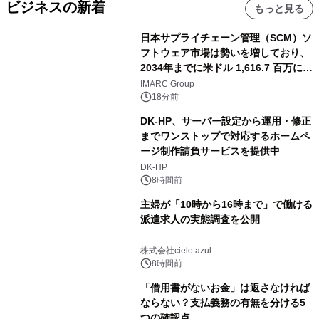
ビジネスの新着
もっと見る
日本サプライチェーン管理（SCM）ソ
フトウェア市場は勢いを増しており、
2034年までに米ドル 1,616.7 百万に達
し、CAGR 3.42%で成長すると予測
IMARC Group
18分前
DK-HP、サーバー設定から運用・修正
までワンストップで対応するホームペ
ージ制作請負サービスを提供中
DK-HP
8時間前
主婦が「10時から16時まで」で働ける
派遣求人の実態調査を公開
株式会社cielo azul
8時間前
「借用書がないお金」は返さなければ
ならない？支払義務の有無を分ける5
つの確認点