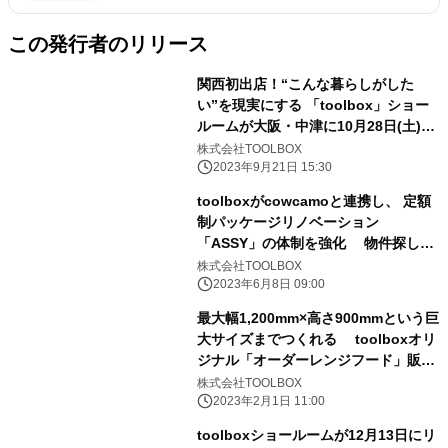
この発行者のリリース
関西初出店！“こんな暮らしがした
い”を現実にする 「toolbox」ショー
ルームが大阪・中津に10月28日(土)オ
ープン
株式会社TOOLBOX
2023年9月21日 15:30
toolboxがcowcamoと連携し、 定額
制パッケージリノベーション
「ASSY」の体制を強化 物件探しか
らリノベーションまでのトータルサポ
株式会社TOOLBOX
ートを開始
2023年6月8日 09:00
最大幅1,200mm×高さ900mmという巨
大サイズまでつくれる toolboxオリ
ジナル「オーダーレンジフード」販売
開始
株式会社TOOLBOX
2023年2月1日 11:00
toolboxショールームが12月13日にリ