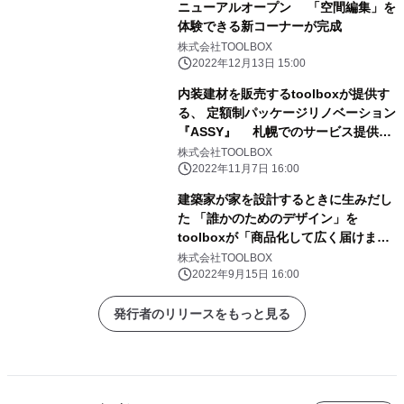
ニューアルオープン 「空間編集」を
体験できる新コーナーが完成
株式会社TOOLBOX
2022年12月13日 15:00
内装建材を販売するtoolboxが提供す
る、 定額制パッケージリノベーション
『ASSY』 札幌でのサービス提供を
11月7日開始
株式会社TOOLBOX
2022年11月7日 16:00
建築家が家を設計するときに生みだし
た 「誰かのためのデザイン」を
toolboxが「商品化して広く届けま
す」 SPIN-OFF(スピンオフ)プロジ
株式会社TOOLBOX
ェクト応募受付開始
2022年9月15日 16:00
発行者のリリースをもっと見る