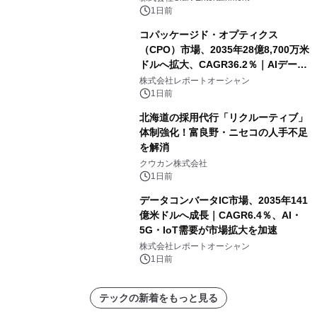
1日前
コパッケージド・オプティクス
（CPO）市場、2035年28億8,700万米
ドルへ拡大、CAGR36.2％｜AIデータ
センター・高速光通信需要が成長を加
株式会社レポートオーシャン
速
1日前
北海道の採用代行「リクルーティブ」
体制強化！富良野・ニセコの人手不足
を解消
クウカン株式会社
1日前
データコンバータIC市場、2035年141
億米ドルへ成長｜CAGR6.4％、AI・
5G・IoT需要が市場拡大を加速
株式会社レポートオーシャン
1日前
テックの新着をもっと見る