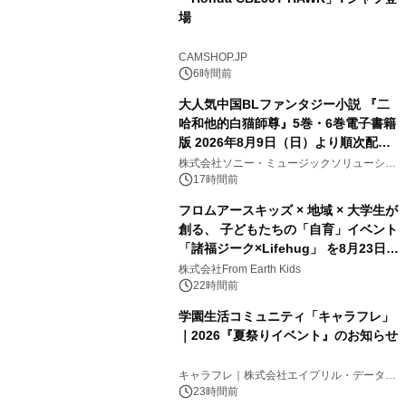
場
CAMSHOP.JP
6時間前
大人気中国BLファンタジー小説 『二
哈和他的白猫師尊』5巻・6巻電子書籍
版 2026年8月9日（日）より順次配信
開始
株式会社ソニー・ミュージックソリューショ
ンズ
17時間前
フロムアースキッズ × 地域 × 大学生が
創る、 子どもたちの「自育」イベント
「諸福ジーク×Lifehug」 を8月23日
(日)開催
株式会社From Earth Kids
22時間前
学園生活コミュニティ「キャラフレ」
｜2026『夏祭りイベント』のお知らせ
キャラフレ｜株式会社エイプリル・データ・
デザインズ
23時間前