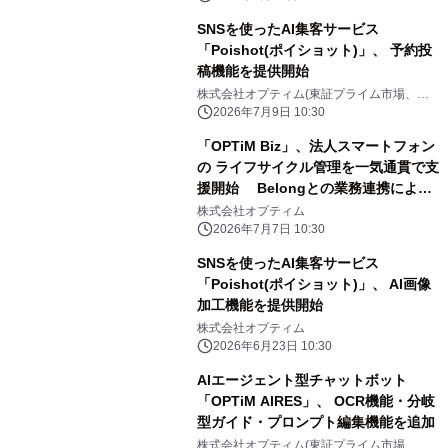
SNSを使ったAI集客サービス
「Poishot(ポイショット)」、 予約投
稿機能を提供開始
株式会社オプティム(東証プライム市場、コ
ード：3694)
2026年7月9日 10:30
「OPTiM Biz」、法人スマートフォン
の ライフサイクル管理を一気通貫で支
援開始 Belongとの業務連携によ
り、セキュアな売却・処分への シーム
株式会社オプティム
レスな導線を提供
2026年7月7日 10:30
SNSを使ったAI集客サービス
「Poishot(ポイショット)」、 AI画像
加工機能を提供開始
株式会社オプティム
2026年6月23日 10:30
AIエージェント型チャットボット
「OPTiM AIRES」、 OCR機能・分岐
型ガイド・プロンプト編集機能を追加
株式会社オプティム(東証プライム市場、コ