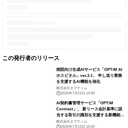
この発行者のリリース
病院向け生成AIサービス「OPTiM AI
ホスピタル」ver.3.1、 申し送り業務
を支援するAI機能を強化
株式会社オプティム
2026年7月22日 14:00
AI契約書管理サービス「OPTiM
Contract」、 新リース会計基準に該
当する取引の識別を支援する新機能を
提供開始 ～リース該当性の判定作業に
株式会社オプティム
かかる工数を削減～
2026年7月13日 10:45