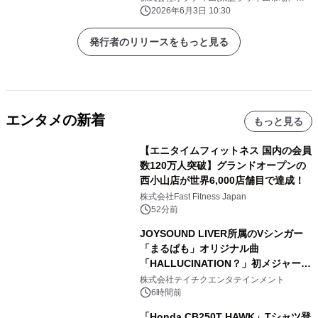
ード：3694)
2026年6月3日 10:30
発行者のリリースをもっと見る
エンタメの新着
もっと見る
【エニタイムフィットネス 国内の会員
数120万人突破】グランドオープンの
西小山店が世界6,000店舗目で達成！
株式会社Fast Fitness Japan
52分前
JOYSOUND LIVER所属のVシンガー
「まるぱも」オリジナル曲
「HALLUCINATION？」初メジャー配
信リリース決定！
株式会社テイチクエンタテインメント
6時間前
「Honda CB250T HAWK」Tシャツ登