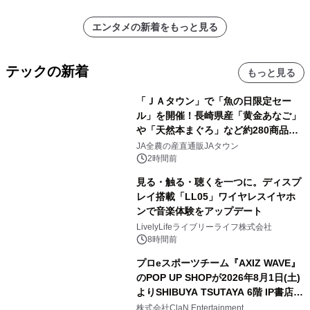
エンタメの新着をもっと見る
テックの新着
もっと見る
「ＪＡタウン」で「魚の日限定セー
ル」を開催！長崎県産「黄金あなご」
や「天然本まぐろ」など約280商品を
販売！～毎月１０日の定例企画～
JA全農の産直通販JAタウン
2時間前
見る・触る・聴くを一つに。ディスプ
レイ搭載「LL05」ワイヤレスイヤホ
ンで音楽体験をアップデート
LivelyLifeライブリーライフ株式会社
8時間前
プロeスポーツチーム『AXIZ WAVE』
のPOP UP SHOPが2026年8月1日(土)
よりSHIBUYA TSUTAYA 6階 IP書店で
開催決定！！
株式会社ClaN Entertainment