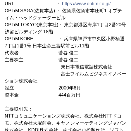
URL ：
https://www.optim.co.jp/
OPTiM SAGA(佐賀本店) ： 佐賀県佐賀市本庄町1 オプテ
ィム・ヘッドクォータービル
OPTiM TOKYO(東京本社)： 東京都港区海岸1丁目2番20号
汐留ビルディング 18階
OPTiM KOBE ： 兵庫県神戸市中央区小野柄通
7丁目1番1号 日本生命三宮駅前ビル11階
代表者 ： 菅谷 俊二
主要株主 ： 菅谷 俊二
東日本電信電話株式会社
富士フイルムビジネスイノベー
ション株式会社
設立 ： 2000年6月
資本金 ： 444百万円
主要取引先：
NTTコミュニケーションズ株式会社、株式会社NTTドコ
モ、株式会社大塚商会、キヤノンマーケティングジャパン
株式会社、KDDI株式会社、株式会社小松製作所、ソフト