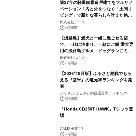
築37年の軽量鉄骨造戸建てをフルリノ
ベーション！内と外をつなぐ「土間リ
ビング」で新たな暮らしを叶えた施工
1
事例を株式会社アースが公開
株式会社アース
5時間前
【淡路島】愛犬と一緒に過ごせる宿
で、一緒に泊まり、一緒にご飯 愛犬専
用の淡路島グルメ、ドッグランにミニ
2
プール グランピングとトレーラーハウ
株式会社ぷらど
スの2施設で
7時間前
【2026年8月版】ふるさと納税でもら
える『玄米』の還元率ランキングを発
表
3
とくさと-ふるさと納税還元率ランキング-
9時間前
「Honda CB250T HAWK」Tシャツ登
場
4
CAMSHOP.JP
6時間前