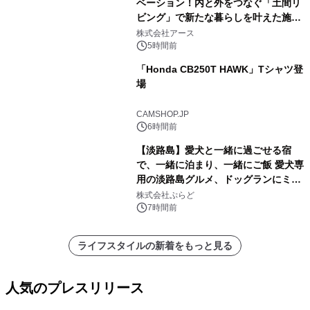
ベーション！内と外をつなぐ「土間リ
ビング」で新たな暮らしを叶えた施工
事例を株式会社アースが公開
株式会社アース
5時間前
「Honda CB250T HAWK」Tシャツ登
場
CAMSHOP.JP
6時間前
【淡路島】愛犬と一緒に過ごせる宿
で、一緒に泊まり、一緒にご飯 愛犬専
用の淡路島グルメ、ドッグランにミニ
プール グランピングとトレーラーハウ
株式会社ぷらど
スの2施設で
7時間前
ライフスタイルの新着をもっと見る
人気のプレスリリース