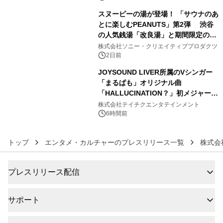
スヌーピーの湯が登場！ 「サウナのあ
とに楽しむPEANUTS」第2弾 渋谷
の人気銭湯「改良湯」と期間限定のコ
5
ラボレーション サウナイキタイコラ
株式会社ソニー・クリエイティブプロダクツ
ボグッズも発売決定！
2日前
JOYSOUND LIVER所属のVシンガー
「まるぱも」オリジナル曲
「HALLUCINATION？」初メジャー配
6
信リリース決定！
株式会社テイチクエンタテインメント
6時間前
トップ
エンタメ・カルチャーのプレスリリース一覧
株式会
プレスリリース配信
サポート