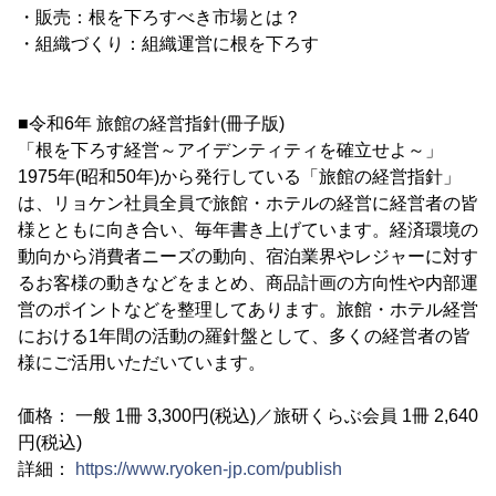
・販売：根を下ろすべき市場とは？
・組織づくり：組織運営に根を下ろす
■令和6年 旅館の経営指針(冊子版)
「根を下ろす経営～アイデンティティを確立せよ～」
1975年(昭和50年)から発行している「旅館の経営指針」
は、リョケン社員全員で旅館・ホテルの経営に経営者の皆
様とともに向き合い、毎年書き上げています。経済環境の
動向から消費者ニーズの動向、宿泊業界やレジャーに対す
るお客様の動きなどをまとめ、商品計画の方向性や内部運
営のポイントなどを整理してあります。旅館・ホテル経営
における1年間の活動の羅針盤として、多くの経営者の皆
様にご活用いただいています。
価格： 一般 1冊 3,300円(税込)／旅研くらぶ会員 1冊 2,640
円(税込)
詳細：
https://www.ryoken-jp.com/publish