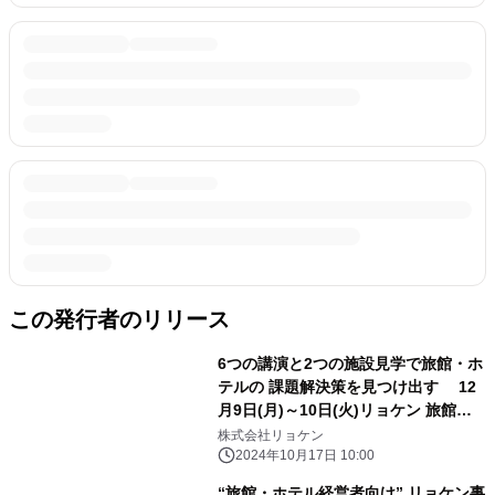
この発行者のリリース
6つの講演と2つの施設見学で旅館・ホ
テルの 課題解決策を見つけ出す 12
月9日(月)～10日(火)リョケン 旅館大
学セミナー
株式会社リョケン
2024年10月17日 10:00
“旅館・ホテル経営者向け” リョケン事