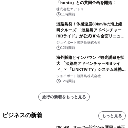
「honto」との共同企画を開始！
株式会社エアトリ
11時間前
淡路島発！体感速度80km/hの海上絶
叫クルーズ 「淡路島アドベンチャー
RIBライド」が公式HPを全面リニュー
アル！ ～スマホで即予約完了の「スマ
ジョイポート淡路島株式会社
ート設計」へ刷新～
12時間前
海外販路とインバウンド観光誘致を拡
大 「淡路島アドベンチャーRIBライ
ド」× 「LINKTIVITY」システム連携を
開始！
ジョイポート淡路島株式会社
12時間前
旅行の新着をもっと見る
ビジネスの新着
もっと見る
DK-HP、サーバー設定から運用・修正