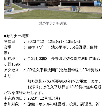
池の平ホテル 外観
■セミナー概要
開催日 ： 2023年12月12日(火)～13日(水)
会場 ： 白樺リゾート 池の平ホテル(長野県／白樺
湖)
所在地 ： 〒391-0392 長野県北佐久郡立科町芦田八
ケ野1596
アクセス ： JR佐久平駅浅間口(北陸新幹線・JR小海線)
より
無料送迎バス(所要約60分)をご用意します。
お帰りには佐久平駅行き12:30発の無料送迎
バスを運行いたします。
申込締切日： 2023年12月4日(月)
参加対象 ： 旅館・ホテルの経営者、役員、調理長、幹