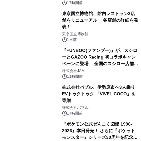
17時間前
東京国立博物館、館内レストラン3店
舗をリニューアル 各店舗の詳細を発
表！
2
東京国立博物館
1日前
『FUNBOO(ファンブー)』が、スシロ
ーとGAZOO Racing 初コラボキャン
ペーンに登場 全国のスシロー店舗で
3
GR 4車種の FUNBOO(ミニカー)付き
株式会社JAM
メニューが展開されます
11時間前
株式会社バブル、伊勢原市へ3人乗り
EVトゥクトゥク 「VIVEL COCO」を
寄贈
4
株式会社バブル
17時間前
『ポケモン公式ぜんこく図鑑 1996-
2026』本日発売！ さらに『ポケット
モンスター』シリーズ30周年を記念し