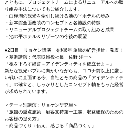
とともに、プロジェクトチームによるリニューアルへの取
り組み手法についてもご紹介します。
・白樺湖の観光を牽引し続ける池の平ホテルの歩み
・新本館全面改装のコンセプトと各施設の特徴
・リニューアルプロジェクトチームの取り組みと成果
・池の平ホテル＆リゾーツの今後の展望
●2日目 リョケン講演「令和6年 旅館の経営指針」発表！
＜基調講演：代表取締役社長 佐野 洋一＞
『根を下ろす経営～アイデンティティを確立せよ～』
新たな観光バブルに向かいながらも、コロナ前以上に厳し
い戦いに直面する今、自社とその商品の「アイデンティテ
ィ」の確立と、しっかりとしたコンセプト軸をもった経営
が求められています。
＜テーマ別講演：リョケン研究員＞
『旅館の重点施策「顧客支持第一主義」収益確保のための
お客様の捉え方』
・商品づくり：伝え、感じる「商品づくり」