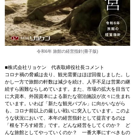
令和6年 旅館の経営指針(冊子版)
■株式会社リョケン 代表取締役社長コメント
コロナ禍の脅威は去り、観光需要はほぼ回復しました。し
かし一方で旅館の軒数は減少を続け、人手不足は営業の継
続すら困難ならしめています。また、市場の拡大を目当て
に大資本、外国資本による新たな宿泊施設が次々に生まれ
ています。いわば「新たな観光バブル」に向かいながら
も、コロナ前以上の厳しい戦いに突入しています。このよ
うな状況において、本年の経営指針として提言するのは
「根を下ろす経営」です。どんな経営をしてくのか？ ど
んな旅館としてやっていくのか？ 一番大事にすべきもの