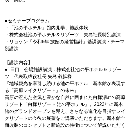
■セミナープログラム
・「池の平ホテル」館内見学、施設体験
・株式会社池の平ホテル＆リゾーツ 矢島社長特別講演
・リョケン「令和6年 旅館の経営指針」基調講演・テーマ
別講演
【講演内容】
●1日目 会場施設講演：株式会社池の平ホテル＆リゾー
ツ 代表取締役社長 矢島 義拡様
『地域観光を牽引し続ける池の平ホテル 新本館が表現す
る「高原レイクリゾート」の未来』
高原の澄んだ空気と豊かな自然に囲まれた白樺湖畔の高原
リゾート「白樺リゾート 池の平ホテル」。2023年に新本
館のグランドオープンを迎え、さらなる進化を目指すレイ
クリゾートの今後の展望をご講演いただきます。新本館全
面改装のコンセプトと新施設の特徴について解説いただく