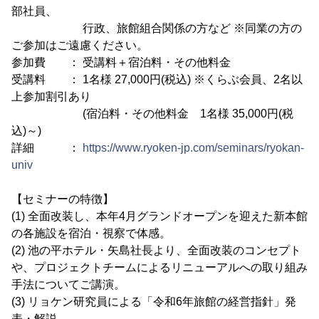
部社員、
行政、旅館組合関係の方など ※同業の方の
ご参加はご遠慮ください。
参加費 ： 受講料＋宿泊料・その他料金
受講料 ： 1名様 27,000円(税込) ※くらぶ会員、2名以
上参加割引あり
(宿泊料・その他料金 1名様 35,000円(税
込)～)
詳細 ：
https://www.ryoken-jp.com/seminars/ryokan-
univ
【セミナーの特徴】
(1) 全面改装し、本年4月グランドオープンを迎えた新本館
の各施設を宿泊・視察で体感。
(2) 池の平ホテル・矢島社長より、全面改装のコンセプト
や、プロジェクトチームによるリニューアルへの取り組み
手法についてご講演。
(3) リョケン研究員による「令和6年旅館の経営指針」発
表・解説。