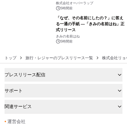
5
た画集『ポケットモンスター ビジュア
株式会社オーバーラップ
ルアートブック』の発売決定！ 2026
5時間前
年12月18日（金）、3冊同時発売！
「なぜ、その名前にしたの？」に答え
る一通の手紙 ―「きみの名前はね」正
式リリース
6
きみの名前はね
5時間前
トップ
旅行・レジャーのプレスリリース一覧
株式会社リョ
プレスリリース配信
サポート
関連サービス
•
運営会社