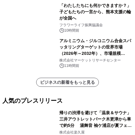
「わたしたちにも何かできますか？」
子どもたちの一言から、熊本支援の輪
が全国へ
フラワーライフ振興協議会
10時間前
アルミニウム・ジルコニウム合金スパ
ッタリングターゲットの世界市場
（2026年～2032年）、市場規模
（0.995、0.999、その他）・分析レポ
株式会社マーケットリサーチセンター
ートを発表
11時間前
ビジネスの新着をもっと見る
人気のプレスリリース
帰りの渋滞を避けて「温泉＆サウナ」
三井アウトレットパーク木更津から車
で約5分 湯舞音 袖ケ浦店が夏フェア
1
メニューを提供
株式会社楽久屋