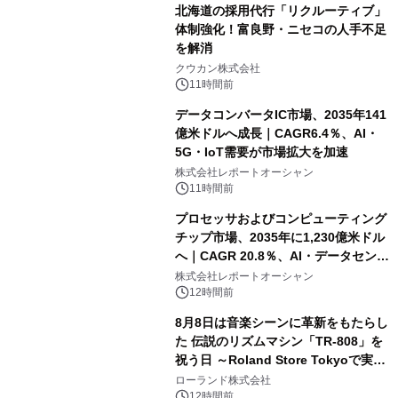
北海道の採用代行「リクルーティブ」
体制強化！富良野・ニセコの人手不足
を解消
クウカン株式会社
11時間前
データコンバータIC市場、2035年141
億米ドルへ成長｜CAGR6.4％、AI・
5G・IoT需要が市場拡大を加速
株式会社レポートオーシャン
11時間前
プロセッサおよびコンピューティング
チップ市場、2035年に1,230億米ドル
へ｜CAGR 20.8％、AI・データセンタ
ー需要が成長を牽引
株式会社レポートオーシャン
12時間前
8月8日は音楽シーンに革新をもたらし
た 伝説のリズムマシン「TR-808」を
祝う日 ～Roland Store Tokyoで実機
を展示しての 記念キャンペーンを開
ローランド株式会社
催 英国ラジオ「NTS」の 特別プログ
12時間前