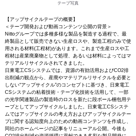
テープ写真
【アップサイクルテープの概要】
＜テープ開発および動画コンテンツ公開の背景＞
Nittoグループでは多種多様な製品を製造する過程で、最
終製品として販売できない生産ロスや、製造工程のみで使
用される材料(工程材)があります。これまで生産ロスや工
程材は産業廃棄物として処理、あるいは材料によってはマ
テリアルリサイクルされてきました。
日東電工CSシステムでは、資源の有効活用およびCO2排
出削減の観点から、産廃やマテリアルリサイクルを必要と
しない“アップサイクル”のコンセプトに基づき、日東電工
CSシステムの粘着技術・テープ化技術を活用して、一部
の光学関連製品の製造時のロスを新たに段ボール梱包用テ
ープとしてアップサイクルしました。日東電工CSシステ
ムではアップサイクルの考え方およびアップサイクルテー
プに関する認知度向上のための動画コンテンツを作成し、
同社のホームページの記事をリニューアル公開。今後も
CO2排出削減や資源循環に貢献できる多彩な製品開発に