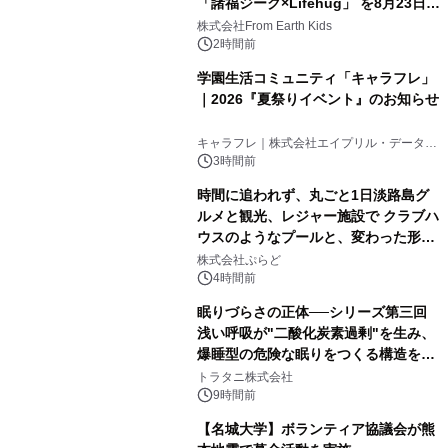
「諸福ジーク×Lifehug」 を8月23日
(日)開催
株式会社From Earth Kids
2時間前
学園生活コミュニティ「キャラフレ」
｜2026『夏祭りイベント』のお知らせ
キャラフレ｜株式会社エイプリル・データ・
デザインズ
3時間前
時間に追われず、丸ごと1日淡路島グ
ルメと観光、レジャー施設で クラブハ
ウスのようなプールと、変わった形の
サウナも 「THE BOXY AWAJI」のお
株式会社ぷらど
得な素泊まり連泊プランで
4時間前
眠りづらさの正体──シリーズ第三回
浅い呼吸が"二酸化炭素過剰"を生み、
爆睡型の危険な眠りをつくる構造を解
説
トラタニ株式会社
9時間前
【名城大学】ボランティア協議会が熊