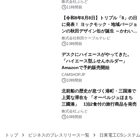
きで Villa Mon Temps AWAJIの連泊
株式会社ぷらど
素泊りプラン
11時間前
【令和8年8月8日】トリプル「8」の日
に発表！ ヨックモック・地域バージョ
ンの秋田デザイン缶が誕生 ～かわいい
4
秋田犬の子犬と秋田の四季と名所を巡
株式会社秋田ケーブルテレビ
るパッケージ～ 9月1日(火)秋田県内で
13時間前
販売開始
デスクにハイエースがやってきた。
「ハイエース型ふせんホルダー」
Amazonで予約販売開始
5
CAMSHOP.JP
10時間前
北前船の歴史が息づく港町・三国湊で
上質な滞在を 「オーベルジュほまち
三國湊」 1泊2食付の旅行商品を発売
6
株式会社ぷらど
10時間前
トップ
ビジネスのプレスリリース一覧
日東電工CSシステ