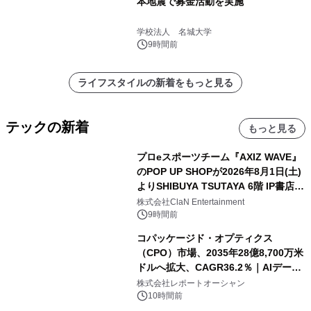
本地震で募金活動を実施
学校法人 名城大学
9時間前
ライフスタイルの新着をもっと見る
テックの新着
もっと見る
プロeスポーツチーム『AXIZ WAVE』
のPOP UP SHOPが2026年8月1日(土)
よりSHIBUYA TSUTAYA 6階 IP書店で
開催決定！！
株式会社ClaN Entertainment
9時間前
コパッケージド・オプティクス
（CPO）市場、2035年28億8,700万米
ドルへ拡大、CAGR36.2％｜AIデータ
センター・高速光通信需要が成長を加
株式会社レポートオーシャン
速
10時間前