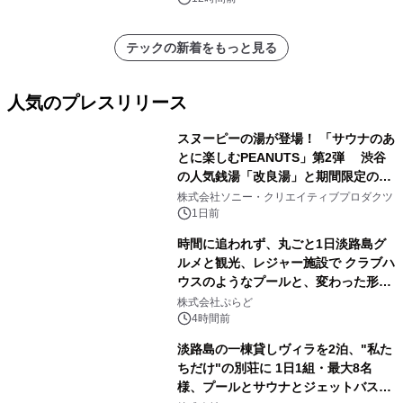
ラムや、「TR-808」を愛する伝説的
アーティストを フィーチャーしたアニ
テックの新着をもっと見る
メーションを公開～
人気のプレスリリース
スヌーピーの湯が登場！ 「サウナのあ
とに楽しむPEANUTS」第2弾 渋谷
の人気銭湯「改良湯」と期間限定のコ
1
ラボレーション サウナイキタイコラ
株式会社ソニー・クリエイティブプロダクツ
ボグッズも発売決定！
1日前
時間に追われず、丸ごと1日淡路島グ
ルメと観光、レジャー施設で クラブハ
ウスのようなプールと、変わった形の
2
サウナも 「THE BOXY AWAJI」のお
株式会社ぷらど
得な素泊まり連泊プランで
4時間前
淡路島の一棟貸しヴィラを2泊、"私た
ちだけ"の別荘に 1日1組・最大8名
様、プールとサウナとジェットバス付
3