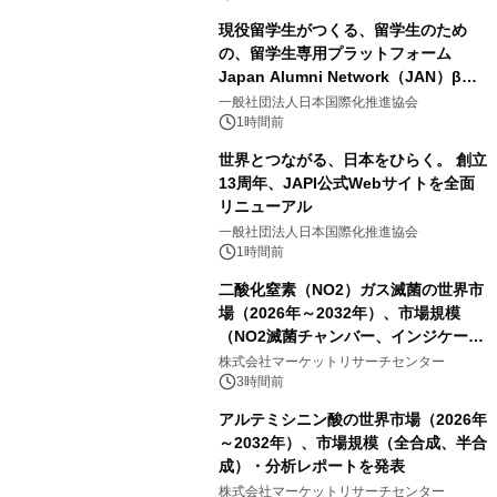
現役留学生がつくる、留学生のため
の、留学生専用プラットフォーム
Japan Alumni Network（JAN）β版
をリリース
一般社団法人日本国際化推進協会
1時間前
世界とつながる、日本をひらく。 創立
13周年、JAPI公式Webサイトを全面
リニューアル
一般社団法人日本国際化推進協会
1時間前
二酸化窒素（NO2）ガス滅菌の世界市
場（2026年～2032年）、市場規模
（NO2滅菌チャンバー、インジケータ
ーおよびモニタリングシステム、その
株式会社マーケットリサーチセンター
他）・分析レポートを発表
3時間前
アルテミシニン酸の世界市場（2026年
～2032年）、市場規模（全合成、半合
成）・分析レポートを発表
株式会社マーケットリサーチセンター