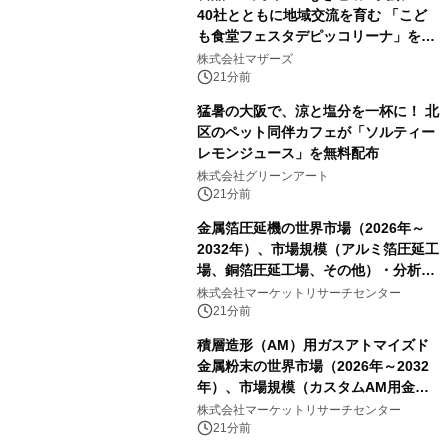
40社とともに地域交流を育む 「こど
も食堂フェスタデピッコリーナ」を9
月5日(土)開催
株式会社マザーズ
21分前
猛暑の大阪で、涼と塩分を一杯に！ 北
区のペット同伴カフェが「ソルティー
レモンジュース」を無料配布
株式会社グリーンアート
21分前
金属箔圧延機の世界市場（2026年～
2032年）、市場規模（アルミ箔圧延工
場、銅箔圧延工場、その他）・分析レ
ポートを発表
株式会社マーケットリサーチセンター
21分前
積層造形（AM）用ガスアトマイズド
金属粉末の世界市場（2026年～2032
年）、市場規模（カスタムAM用金属
粉末、汎用AM用金属粉末）・分析レ
株式会社マーケットリサーチセンター
ポートを発表
21分前