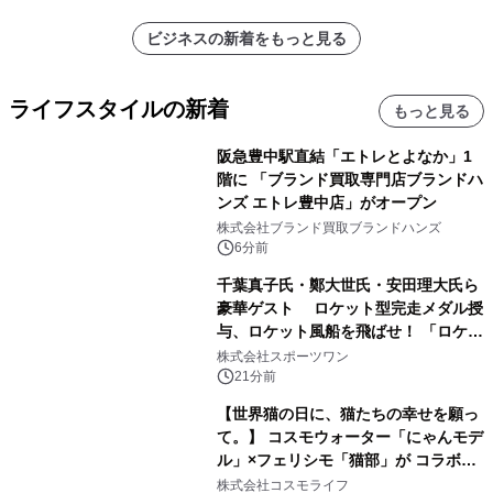
ビジネスの新着をもっと見る
ライフスタイルの新着
もっと見る
阪急豊中駅直結「エトレとよなか」1
階に 「ブランド買取専門店ブランドハ
ンズ エトレ豊中店」がオープン
株式会社ブランド買取ブランドハンズ
6分前
千葉真子氏・鄭大世氏・安田理大氏ら
豪華ゲスト ロケット型完走メダル授
与、ロケット風船を飛ばせ！ 「ロケッ
トマラソン2026」開催
株式会社スポーツワン
21分前
【世界猫の日に、猫たちの幸せを願っ
て。】 コスモウォーター「にゃんモデ
ル」×フェリシモ「猫部」が コラボキ
ャンペーンを実施
株式会社コスモライフ