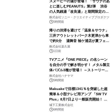
スヌーピーの湯が登場！ 「サウナのあ
とに楽しむPEANUTS」第2弾 渋谷
の人気銭湯「改良湯」と期間限定のコ
1
ラボレーション サウナイキタイコラ
株式会社ソニー・クリエイティブプロダクツ
ボグッズも発売決定！
5時間前
帰りの渋滞を避けて「温泉＆サウナ」
三井アウトレットパーク木更津から車
で約5分 湯舞音 袖ケ浦店が夏フェア
2
メニューを提供
株式会社楽久屋
1日前
TVアニメ『ONE PIECE』の名シーン
を自分の手で解き明かす！ メタル製立
体パズル3種が登場！ ～ストーリーと
3
ギミックが融合した 大人の体験型パズ
株式会社ハナヤマ
ルが8月7日(金)12時より先行予約受付
5時間前
開始～
Makuakeで目標1341％を突破した超
簡単＆小型テレビ用アンプ 「SW TV
Plus」8月7日より一般販売開始！ ケ
4
ーブル1本つなぐだけ、テレビの音が
城下工業株式会社
ぐっと豊かに
6時間前