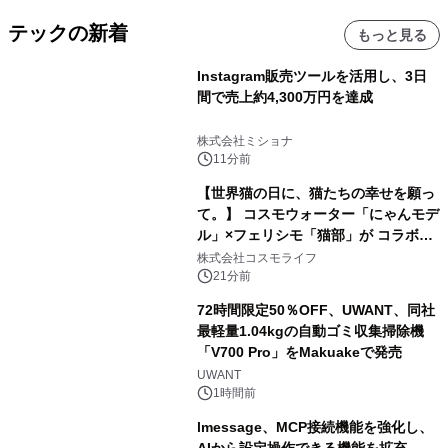
テックの新着
もっと見る
Instagram販売ツールを活用し、3日
間で売上約4,300万円を達成
株式会社ミショナ
11分前
【世界猫の日に、猫たちの幸せを願っ
て。】 コスモウォーター「にゃんモデ
ル」×フェリシモ「猫部」が コラボキ
ャンペーンを実施
株式会社コスモライフ
21分前
72時間限定50％OFF、UWANT、同社
最軽量1.04kgの自動ゴミ収集掃除機
「V700 Pro」をMakuakeで発売
UWANT
1時間前
lmessage、MCP接続機能を強化し、
AIから設定操作できる機能を拡充