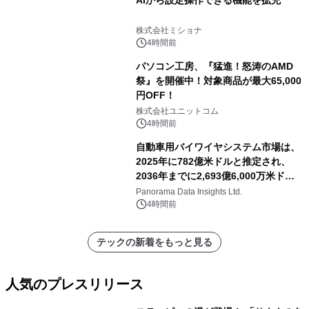
株式会社ミショナ
4時間前
パソコン工房、『猛進！怒涛のAMD
祭』を開催中！対象商品が最大65,000
円OFF！
株式会社ユニットコム
4時間前
自動車用バイワイヤシステム市場は、
2025年に782億米ドルと推定され、
2036年までに2,693億6,000万米ドル
に達すると予測されており、予測期間
Panorama Data Insights Ltd.
（2026年～2036年）
4時間前
テックの新着をもっと見る
人気のプレスリリース