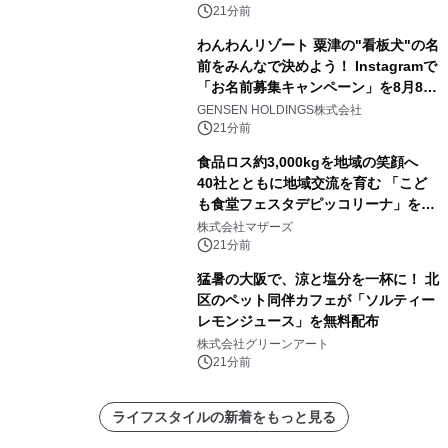
21分前
わんわんリゾート 粟津の"看板犬"の名
前をみんなで決めよう！ Instagramで
「お名前募集キャンペーン」を8月8日
(土)より開催
GENSEN HOLDINGS株式会社
21分前
食品ロス約3,000kgを地域の笑顔へ
40社とともに地域交流を育む 「こど
も食堂フェスタデピッコリーナ」を9
月5日(土)開催
株式会社マザーズ
21分前
猛暑の大阪で、涼と塩分を一杯に！ 北
区のペット同伴カフェが「ソルティー
レモンジュース」を無料配布
株式会社グリーンアート
21分前
ライフスタイルの新着をもっと見る