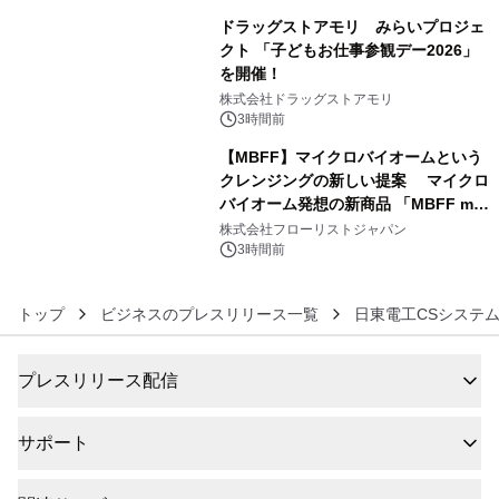
ドラッグストアモリ みらいプロジェ
クト 「子どもお仕事参観デー2026」
を開催！
5
株式会社ドラッグストアモリ
3時間前
【MBFF】マイクロバイオームという
クレンジングの新しい提案 マイクロ
バイオーム発想の新商品 「MBFF mb
6
クレンジングPRO」を2026年8月6日
株式会社フローリストジャパン
発売
3時間前
トップ
ビジネスのプレスリリース一覧
日東電工CSシステ
プレスリリース配信
サポート