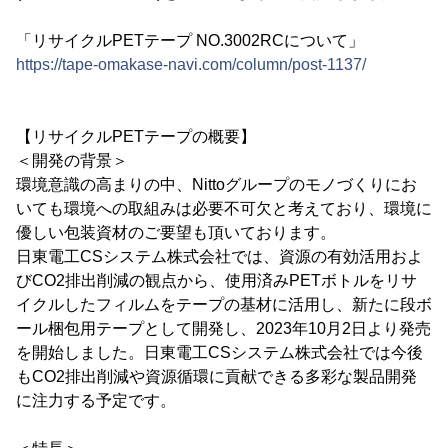
「リサイクルPETテープ NO.3002RCについて」
https://tape-omakase-navi.com/column/post-1137/
【リサイクルPETテープの概要】
＜開発の背景＞
環境意識の高まりの中、Nittoグループのモノづくりにお
いても環境への取組みは必要不可欠と考えており、環境に
優しい包装資材のご要望も頂いております。
日東電工CSシステム株式会社では、資源の有効活用およ
びCO2排出削減の観点から、使用済みPETボトルをリサ
イクルしたフィルムをテープの基材に活用し、新たに段ボ
ール梱包用テープとして開発し、2023年10月2日より発売
を開始しました。日東電工CSシステム株式会社では今後
もCO2排出削減や資源循環に貢献できる多彩な製品開発
に注力する予定です。