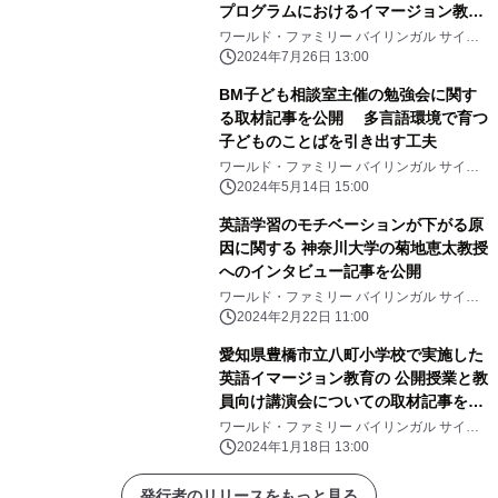
プログラムにおけるイマージョン教育
は、 子どもの母語の言語処理を妨げな
ワールド・ファミリー バイリンガル サイエ
ンス研究所
い』に関する記事を公開
2024年7月26日 13:00
BM子ども相談室主催の勉強会に関す
る取材記事を公開 多言語環境で育つ
子どものことばを引き出す工夫
ワールド・ファミリー バイリンガル サイエ
ンス研究所
2024年5月14日 15:00
英語学習のモチベーションが下がる原
因に関する 神奈川大学の菊地恵太教授
へのインタビュー記事を公開
ワールド・ファミリー バイリンガル サイエ
ンス研究所
2024年2月22日 11:00
愛知県豊橋市立八町小学校で実施した
英語イマージョン教育の 公開授業と教
員向け講演会についての取材記事を公
開
ワールド・ファミリー バイリンガル サイエ
ンス研究所
2024年1月18日 13:00
発行者のリリースをもっと見る