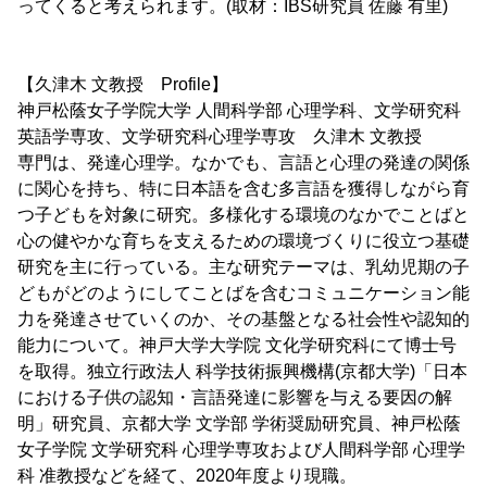
ってくると考えられます。(取材：IBS研究員 佐藤 有里)
【久津木 文教授 Profile】
神戸松蔭女子学院大学 人間科学部 心理学科、文学研究科
英語学専攻、文学研究科心理学専攻 久津木 文教授
専門は、発達心理学。なかでも、言語と心理の発達の関係
に関心を持ち、特に日本語を含む多言語を獲得しながら育
つ子どもを対象に研究。多様化する環境のなかでことばと
心の健やかな育ちを支えるための環境づくりに役立つ基礎
研究を主に行っている。主な研究テーマは、乳幼児期の子
どもがどのようにしてことばを含むコミュニケーション能
力を発達させていくのか、その基盤となる社会性や認知的
能力について。神戸大学大学院 文化学研究科にて博士号
を取得。独立行政法人 科学技術振興機構(京都大学)「日本
における子供の認知・言語発達に影響を与える要因の解
明」研究員、京都大学 文学部 学術奨励研究員、神戸松蔭
女子学院 文学研究科 心理学専攻および人間科学部 心理学
科 准教授などを経て、2020年度より現職。