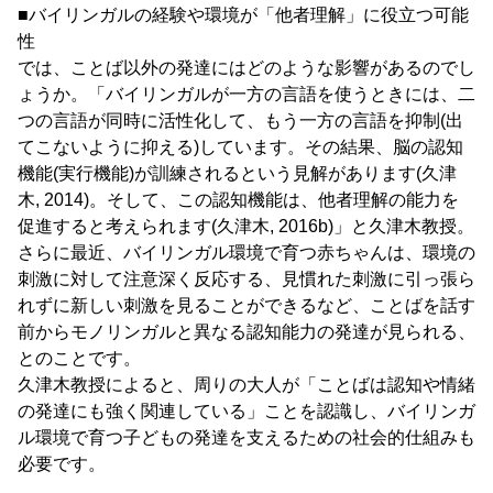
■バイリンガルの経験や環境が「他者理解」に役立つ可能
性
では、ことば以外の発達にはどのような影響があるのでし
ょうか。「バイリンガルが一方の言語を使うときには、二
つの言語が同時に活性化して、もう一方の言語を抑制(出
てこないように抑える)しています。その結果、脳の認知
機能(実行機能)が訓練されるという見解があります(久津
木, 2014)。そして、この認知機能は、他者理解の能力を
促進すると考えられます(久津木, 2016b)」と久津木教授。
さらに最近、バイリンガル環境で育つ赤ちゃんは、環境の
刺激に対して注意深く反応する、見慣れた刺激に引っ張ら
れずに新しい刺激を見ることができるなど、ことばを話す
前からモノリンガルと異なる認知能力の発達が見られる、
とのことです。
久津木教授によると、周りの大人が「ことばは認知や情緒
の発達にも強く関連している」ことを認識し、バイリンガ
ル環境で育つ子どもの発達を支えるための社会的仕組みも
必要です。