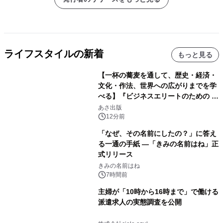
ライフスタイルの新着
もっと見る
【一杯の蕎麦を通して、歴史・経済・
文化・作法、世界への広がりまでを学
べる】『ビジネスエリートのための 教
養としての蕎麦』2026年8月25日
あさ出版
（火）発売
12分前
「なぜ、その名前にしたの？」に答え
る一通の手紙 ―「きみの名前はね」正
式リリース
きみの名前はね
7時間前
主婦が「10時から16時まで」で働ける
派遣求人の実態調査を公開