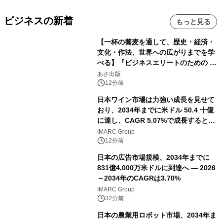
ビジネスの新着
もっと見る
【一杯の蕎麦を通して、歴史・経済・
文化・作法、世界への広がりまでを学
べる】『ビジネスエリートのための 教
養としての蕎麦』2026年8月25日
あさ出版
（火）発売
12分前
日本ワイン市場は力強い成長を見せて
おり、2034年までに米ドル 50.4 十億
に達し、CAGR 5.07%で成長すると予
測
IMARC Group
12分前
日本の広告市場規模、2034年までに
831億4,000万米ドルに到達へ ― 2026
～2034年のCAGRは3.70%
IMARC Group
32分前
日本の農業用ロボット市場、2034年ま