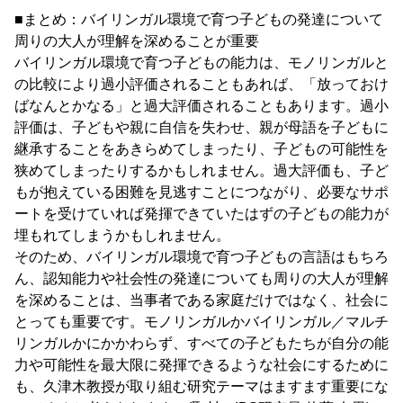
■まとめ：バイリンガル環境で育つ子どもの発達について
周りの大人が理解を深めることが重要
バイリンガル環境で育つ子どもの能力は、モノリンガルと
の比較により過小評価されることもあれば、「放っておけ
ばなんとかなる」と過大評価されることもあります。過小
評価は、子どもや親に自信を失わせ、親が母語を子どもに
継承することをあきらめてしまったり、子どもの可能性を
狭めてしまったりするかもしれません。過大評価も、子ど
もが抱えている困難を見逃すことにつながり、必要なサポ
ートを受けていれば発揮できていたはずの子どもの能力が
埋もれてしまうかもしれません。
そのため、バイリンガル環境で育つ子どもの言語はもちろ
ん、認知能力や社会性の発達についても周りの大人が理解
を深めることは、当事者である家庭だけではなく、社会に
とっても重要です。モノリンガルかバイリンガル／マルチ
リンガルかにかかわらず、すべての子どもたちが自分の能
力や可能性を最大限に発揮できるような社会にするために
も、久津木教授が取り組む研究テーマはますます重要にな