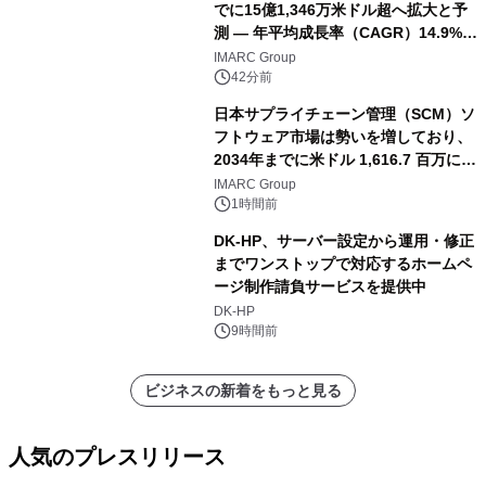
でに15億1,346万米ドル超へ拡大と予
測 ― 年平均成長率（CAGR）14.9%を
記録
IMARC Group
42分前
日本サプライチェーン管理（SCM）ソ
フトウェア市場は勢いを増しており、
2034年までに米ドル 1,616.7 百万に達
し、CAGR 3.42%で成長すると予測
IMARC Group
1時間前
DK-HP、サーバー設定から運用・修正
までワンストップで対応するホームペ
ージ制作請負サービスを提供中
DK-HP
9時間前
ビジネスの新着をもっと見る
人気のプレスリリース