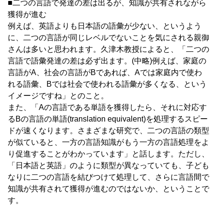
■二つの言語で発達の差は出るが、知識が共有されながら
獲得が進む
例えば、英語よりも日本語の語彙が少ない、というよう
に、二つの言語が同じレベルでないことを気にされる親御
さんは多いと思われます。久津木教授によると、「二つの
言語で語彙発達の差は必ず出ます。(中略)例えば、家庭の
言語がA、社会の言語がBであれば、Aでは家庭内で使わ
れる語彙、Bでは社会で使われる語彙が多くなる、という
イメージですね」とのこと。
また、「Aの言語である単語を獲得したら、それに対応す
るBの言語の単語(translation equivalent)を処理するスピー
ドが速くなります。さまざまな研究で、二つの言語の類型
が似ていると、一方の言語知識がもう一方の言語処理をよ
り促進することがわかっています」と話します。ただし、
「日本語と英語」のように類型が異なっていても、子ども
なりに二つの言語を結びつけて処理して、さらに言語間で
知識が共有されて獲得が進むのではないか、ということで
す。