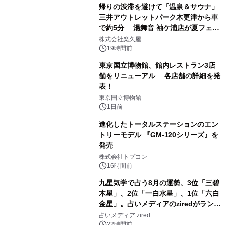
帰りの渋滞を避けて「温泉＆サウナ」
三井アウトレットパーク木更津から車
で約5分 湯舞音 袖ケ浦店が夏フェア
1
メニューを提供
株式会社楽久屋
19時間前
東京国立博物館、館内レストラン3店
舗をリニューアル 各店舗の詳細を発
表！
2
東京国立博物館
1日前
進化したトータルステーションのエン
トリーモデル 『GM-120シリーズ』を
発売
3
株式会社トプコン
16時間前
九星気学で占う8月の運勢、3位「三碧
木星」、2位「一白水星」、1位「六白
金星」。占いメディアのziredがランキ
4
ングを発表
占いメディア zired
22時間前