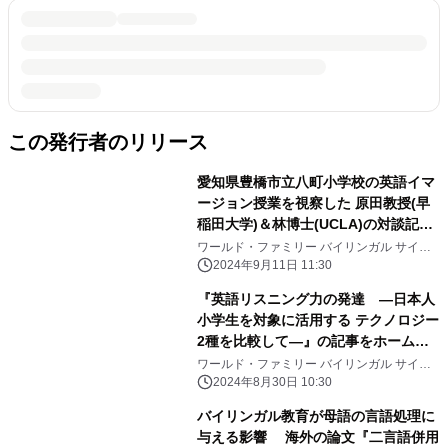
この発行者のリリース
愛知県豊橋市立八町小学校の英語イマ
ージョン授業を視察した 原田教授(早
稲田大学)＆林博士(UCLA)の対談記事
を公開
ワールド・ファミリー バイリンガル サイエ
ンス研究所
2024年9月11日 11:30
『英語リスニング力の発達 ―日本人
小学生を対象に活用する テクノロジー
2種を比較して―』の記事をホームペ
ージ上にて公開
ワールド・ファミリー バイリンガル サイエ
ンス研究所
2024年8月30日 10:30
バイリンガル教育が母語の言語処理に
与える影響 海外の論文『二言語併用