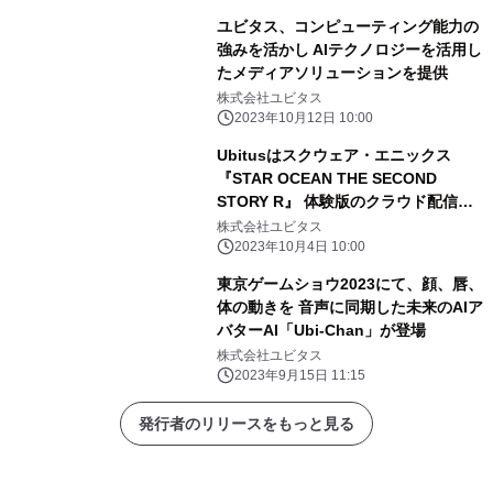
ユビタス、コンピューティング能力の
強みを活かし AIテクノロジーを活用し
たメディアソリューションを提供
株式会社ユビタス
2023年10月12日 10:00
Ubitusはスクウェア・エニックス
『STAR OCEAN THE SECOND
STORY R』 体験版のクラウド配信を
サポート
株式会社ユビタス
2023年10月4日 10:00
東京ゲームショウ2023にて、顔、唇、
体の動きを 音声に同期した未来のAIア
バターAI「Ubi-Chan」が登場
株式会社ユビタス
2023年9月15日 11:15
発行者のリリースをもっと見る