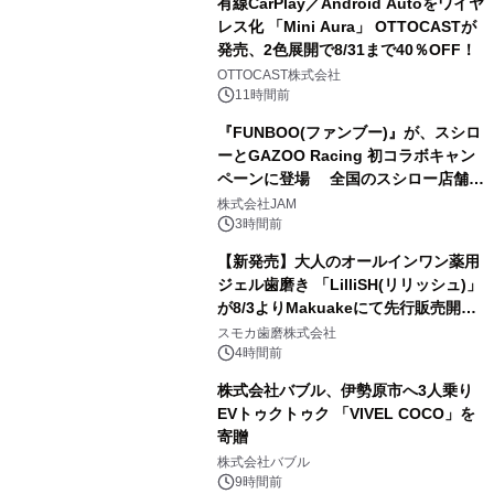
有線CarPlay／Android Autoをワイヤ
レス化 「Mini Aura」 OTTOCASTが
発売、2色展開で8/31まで40％OFF！
2
OTTOCAST株式会社
11時間前
『FUNBOO(ファンブー)』が、スシロ
ーとGAZOO Racing 初コラボキャン
ペーンに登場 全国のスシロー店舗で
3
GR 4車種の FUNBOO(ミニカー)付き
株式会社JAM
メニューが展開されます
3時間前
【新発売】大人のオールインワン薬用
ジェル歯磨き 「LilliSH(リリッシュ)」
が8/3よりMakuakeにて先行販売開
4
始！
スモカ歯磨株式会社
4時間前
株式会社バブル、伊勢原市へ3人乗り
EVトゥクトゥク 「VIVEL COCO」を
寄贈
5
株式会社バブル
9時間前