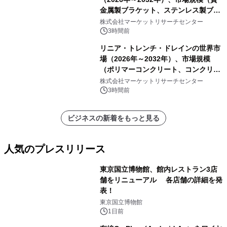
金属製ブラケット、ステンレス製ブラ
ケット、純チタン製ブラケット）・分
株式会社マーケットリサーチセンター
析レポートを発表
3時間前
リニア・トレンチ・ドレインの世界市
場（2026年～2032年）、市場規模
（ポリマーコンクリート、コンクリー
ト、プラスチック、金属）・分析レポ
株式会社マーケットリサーチセンター
ートを発表
3時間前
ビジネスの新着をもっと見る
人気のプレスリリース
東京国立博物館、館内レストラン3店
舗をリニューアル 各店舗の詳細を発
表！
1
東京国立博物館
1日前