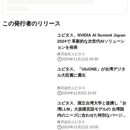
この発行者のリリース
ユビタス、NVIDIA AI Summit Japan
2024で 革新的な次世代AIソリューシ
ョンを発表
株式会社ユビタス
2024年11月12日 09:30
ユビタス、「UbiONE」が台湾デジタ
ル大臣賞に選出
株式会社ユビタス
2024年11月5日 10:45
ユビタス、国立台湾大学と提携し「台
湾LLM」大規模言語モデルの 台湾国
内のニーズに合わせた特別なバージョ
ンを開発
株式会社ユビタス
2023年11月21日 10:00