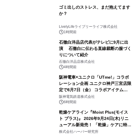
ゴミ出しのストレス、まだ抱えてます
か？
LivelyLifeライブリーライフ株式会社
1時間前
石徹白洋品店代表がテレビに9月に出
演 石徹白に伝わる直線裁断の服づく
りについて紹介
石徹白洋品店株式会社
4時間前
阪神電車×ユニクロ「UTme!」コラボ
レーション企画 ユニクロ神戸三宮店限
定で8月7日（金） コラボアイテムが
発売決定！
阪神電気鉄道株式会社
6時間前
乾燥ケアライン『Moist Plus(モイス
ト プラス)』 2026年9月24日(木)リニ
ューアル新発売！ 「乾燥」ケアに特化
し、ライン使いで潤いに満ちた肌へ
株式会社ハーバー研究所