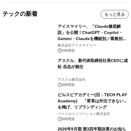
テックの新着
もっと見る
アイスマイリー、「Claude徹底解
説」を公開！ChatGPT・Copilot・
Gemini・Claudeを機能別／業務別に
比較―自社に合う生成AIの選び方がわ
株式会社アイスマイリー
かる実践ガイド
5時間前
アスクル、新代表取締役社長CEOに成
松 岳志が就任
アスクル株式会社
6時間前
ビルスピアカデミー(旧：TECH PLAY
Academy) 「変革は外注できない」
を掲げ、リブランディング
パーソルイノベーション株式会社
6時間前
2026年9月期 第3四半期決算のお知ら