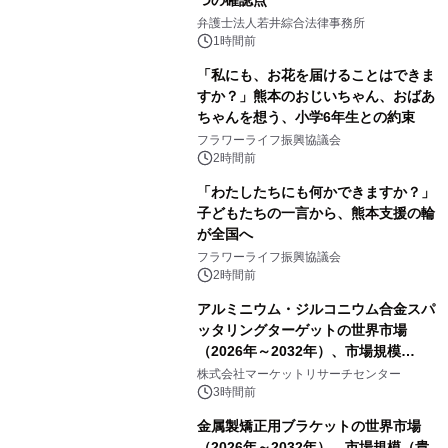
つの確認点
弁護士法人若井綜合法律事務所
1時間前
「私にも、お花を届けることはできま
すか？」熊本のおじいちゃん、おばあ
ちゃんを想う、小学6年生との約束
フラワーライフ振興協議会
2時間前
「わたしたちにも何かできますか？」
子どもたちの一言から、熊本支援の輪
が全国へ
フラワーライフ振興協議会
2時間前
アルミニウム・ジルコニウム合金スパ
ッタリングターゲットの世界市場
（2026年～2032年）、市場規模
（0.995、0.999、その他）・分析レポ
株式会社マーケットリサーチセンター
ートを発表
3時間前
金属製矯正用ブラケットの世界市場
（2026年～2032年）、市場規模（貴