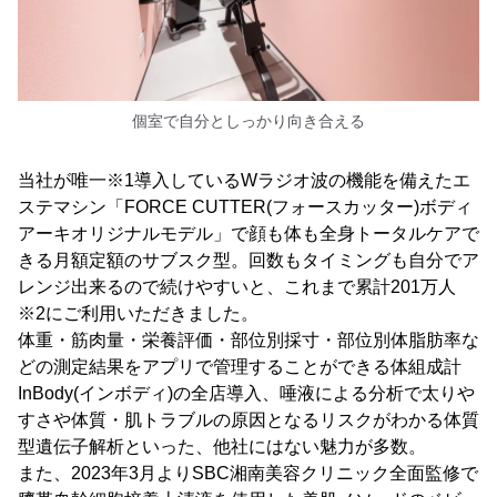
個室で自分としっかり向き合える
当社が唯一※1導入しているWラジオ波の機能を備えたエ
ステマシン「FORCE CUTTER(フォースカッター)ボディ
アーキオリジナルモデル」で顔も体も全身トータルケアで
きる月額定額のサブスク型。回数もタイミングも自分でア
レンジ出来るので続けやすいと、これまで累計201万人
※2にご利用いただきました。
体重・筋肉量・栄養評価・部位別採寸・部位別体脂肪率な
どの測定結果をアプリで管理することができる体組成計
InBody(インボディ)の全店導入、唾液による分析で太りや
すさや体質・肌トラブルの原因となるリスクがわかる体質
型遺伝子解析といった、他社にはない魅力が多数。
また、2023年3月よりSBC湘南美容クリニック全面監修で