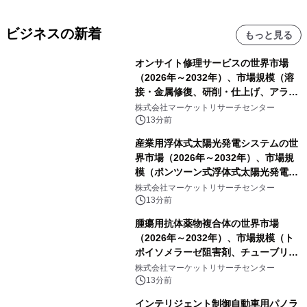
ビジネスの新着
もっと見る
オンサイト修理サービスの世界市場
（2026年～2032年）、市場規模（溶
接・金属修復、研削・仕上げ、アライ
メント、その他）・分析レポートを発
株式会社マーケットリサーチセンター
表
13分前
産業用浮体式太陽光発電システムの世
界市場（2026年～2032年）、市場規
模（ポンツーン式浮体式太陽光発電シ
ステム、モジュール式浮体式太陽光発
株式会社マーケットリサーチセンター
電システム、係留式浮体式太陽光発電
13分前
システム）・分析レポートを発表
腫瘍用抗体薬物複合体の世界市場
（2026年～2032年）、市場規模（ト
ポイソメラーゼ阻害剤、チューブリン
阻害剤、DNA損傷薬、その他）・分析
株式会社マーケットリサーチセンター
レポートを発表
13分前
インテリジェント制御自動車用パノラ