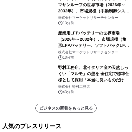
マサンルーフの世界市場（2026年～
2032年）、市場規模（手動制御システ
ム、自動ワンタッチ制御システム、セ
株式会社マーケットリサーチセンター
ンサーベースのインテリジェント制御
13分前
システム）・分析レポートを発表
産業用LFPバッテリーの世界市場
（2026年～2032年）、市場規模（角
形LFPバッテリー、ソフトパックLFP
バッテリー、円筒形LFPバッテリ
株式会社マーケットリサーチセンター
ー）・分析レポートを発表
13分前
野村工務店、北イタリア産の天然しっ
くい「マルモ」の壁を 全住宅で標準仕
様として採用「本当に良いものだけに
こだわる」
株式会社野村工務店
43分前
ビジネスの新着をもっと見る
人気のプレスリリース