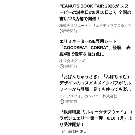
PEANUTS BOOK FAIR 2026が スヌ
ーピーの誕生日の8月10日より 全国の
書店123店舗で開催！
1
株式会社ソニー・クリエイティブプロダクツ
5時間前
エリミネーター/SE専用シート
「GOODSEAT “COBRA”」登場 表
皮4種で愛車を自分色に
2
株式会社グッズ
3時間前
『おぱんちゅうさぎ』『んぽちゃむ』
デザインのコスメ＆メイクパフがミル
フィーから登場！見ても使っても楽し
3
い、ポップでキュートなコレクショ
ライフスタイルカンパニー株式会社
ン。
7時間前
『銀河特急 ミルキー☆サブウェイ』コ
ラボジュエリー 第一弾 8/10（月）よ
り受注開始！
4
FanFun MARKET