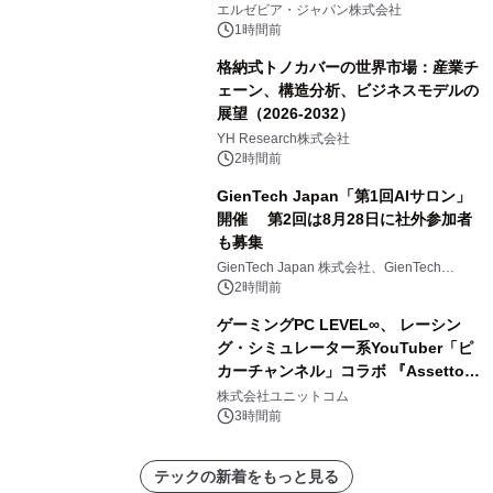
エルゼビア・ジャパン株式会社
1時間前
格納式トノカバーの世界市場：産業チ
ェーン、構造分析、ビジネスモデルの
展望（2026-2032）
YH Research株式会社
2時間前
GienTech Japan「第1回AIサロン」
開催 第2回は8月28日に社外参加者
も募集
GienTech Japan 株式会社、GienTech
Consulting Japan 株式会社
2時間前
ゲーミングPC LEVEL∞、 レーシン
グ・シミュレーター系YouTuber「ピ
カーチャンネル」コラボ 『Assetto
Corsa EVO』推奨パソコン販売中
株式会社ユニットコム
3時間前
テックの新着をもっと見る