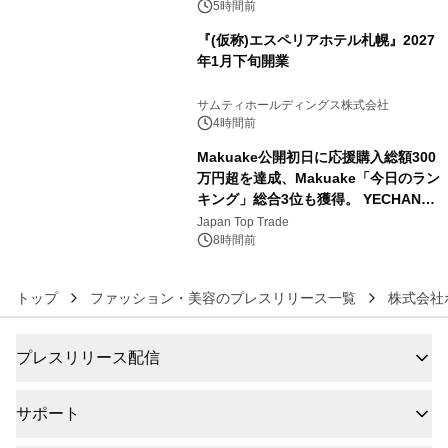
5時間前
『(仮称)エスペリアホテル札幌』2027
年1月下旬開業
5
サムティホールディングス株式会社
4時間前
Makuake公開初日に応援購入総額300
万円超を達成、Makuake「今日のラン
キング」総合3位も獲得。 YECHAN音
6
浴シンギングボウル第2弾の大型サイ
Japan Top Trade
ズ（XL・2XL・3XL）を先行販売中
8時間前
トップ
ファッション・美容のプレスリリース一覧
株式会社
プレスリリース配信
サポート