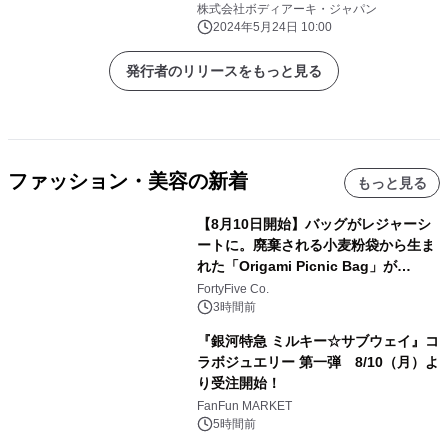
YELL！」に初出展 マシンの施術体
株式会社ボディアーキ・ジャパン
験や人気商品が入った限定ショッパー
2024年5月24日 10:00
を提供
発行者のリリースをもっと見る
ファッション・美容の新着
もっと見る
【8月10日開始】バッグがレジャーシ
ートに。廃棄される小麦粉袋から生ま
れた「Origami Picnic Bag」が
Makuakeに登場
FortyFive Co.
3時間前
『銀河特急 ミルキー☆サブウェイ』コ
ラボジュエリー 第一弾 8/10（月）よ
り受注開始！
FanFun MARKET
5時間前