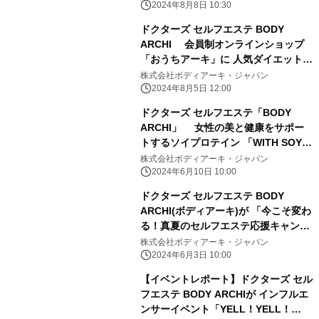
店決定
2024年8月8日 10:30
ドクターズ セルフエステ BODY
ARCHI 会員制オンラインショップ
「おうちアーキ」に 人気ダイエットコ
ーヒー※「C COFFEE」が登場
株式会社ボディアーキ・ジャパン
2024年8月5日 12:00
ドクターズ セルフエステ「BODY
ARCHI」 女性の美と健康をサポー
トするソイプロテイン 「WITH SOY
Woman's Protein」とタイアップ開始
株式会社ボディアーキ・ジャパン
2024年6月10日 10:00
ドクターズ セルフエステ BODY
ARCHI(ボディアーキ)が 「今こそ変わ
る！真夏のセルフエステ応援キャンペ
ーン」を 6/3より開催
株式会社ボディアーキ・ジャパン
2024年6月3日 10:00
【イベントレポート】ドクターズ セル
フエステ BODY ARCHIが インフルエ
ンサーイベント「YELL！YELL！