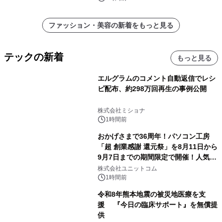
ファッション・美容の新着をもっと見る
テックの新着
もっと見る
エルグラムのコメント自動返信でレシ
ピ配布、約298万回再生の事例公開
株式会社ミショナ
1時間前
おかげさまで36周年！パソコン工房
「超 創業感謝 還元祭」を8月11日から
9月7日までの期間限定で開催！人気の
ゲーミングPCや高性能ノートPCなど
株式会社ユニットコム
対象iiyama PCのご購入で最大3万円分
1時間前
相当を還元
令和8年熊本地震の被災地医療を支
援 『今日の臨床サポート』を無償提
供