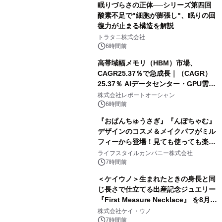
眠りづらさの正体──シリーズ第四回
酸素不足で"細胞が膨張し"、眠りの回
復力が止まる構造を解説
トラタニ株式会社
6時間前
高帯域幅メモリ（HBM）市場、
CAGR25.37％で急成長｜（CAGR）
25.37％ AIデータセンター・GPU需要
拡大が2035年の市場成長を牽引
株式会社レポートオーシャン
6時間前
『おぱんちゅうさぎ』『んぽちゃむ』
デザインのコスメ＆メイクパフがミル
フィーから登場！見ても使っても楽し
い、ポップでキュートなコレクショ
ライフスタイルカンパニー株式会社
ン。
7時間前
＜ケイウノ＞生まれたときの身長と同
じ長さで仕立てる出産記念ジュエリー
『First Measure Necklace』 を8月14
日(金)に発売
株式会社ケイ・ウノ
7時間前