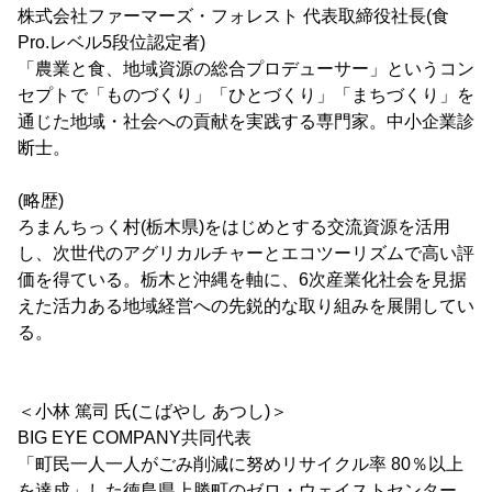
株式会社ファーマーズ・フォレスト 代表取締役社長(食
Pro.レベル5段位認定者)
「農業と食、地域資源の総合プロデューサー」というコン
セプトで「ものづくり」「ひとづくり」「まちづくり」を
通じた地域・社会への貢献を実践する専門家。中小企業診
断士。
(略歴)
ろまんちっく村(栃木県)をはじめとする交流資源を活用
し、次世代のアグリカルチャーとエコツーリズムで高い評
価を得ている。栃木と沖縄を軸に、6次産業化社会を見据
えた活力ある地域経営への先鋭的な取り組みを展開してい
る。
＜小林 篤司 氏(こばやし あつし)＞
BIG EYE COMPANY共同代表
「町民一人一人がごみ削減に努めリサイクル率 80％以上
を達成」した徳島県上勝町のゼロ・ウェイストセンター