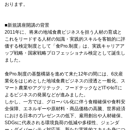
おります。
■新規講座開講の背景
2011年に、将来の地域食農ビジネスを担う人材の育成と
これをリードする人材の知識・実践的スキルを客観的に評
価する検定制度として「食Pro.制度」は、実践キャリアア
ップ戦略・国家戦略プロフェッショナル検定として誕生し
ました。
食Pro.制度の基盤構築を進めて来た12年の間には、6次産
業化をはじめとした地域食農ビジネスの浸透と一般化、ス
マート農業やアグリテック、フードテックなどITやIoTに
よるビジネスの発展などが進みました。
しかし、一方では、グローバル化に伴う食糧確保や食料安
全保障、エネルギーや原材料・商品価格の高騰、世界経済
における日本のプレゼンスの低下、雇用創出や人材確保、
SDGsに代表される環境負荷の低減や多様性、ジェンダ
ー・ダイバーシティ対応等、新たな実践的スキルを身につ