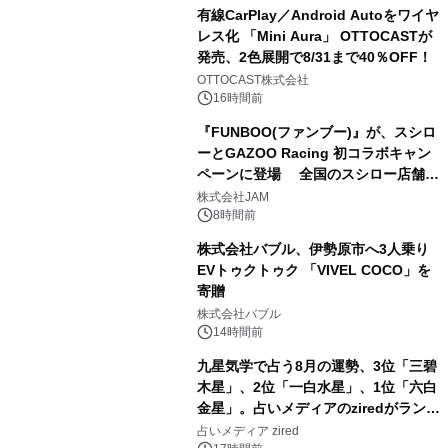
有線CarPlay／Android Autoをワイヤ
レス化 「Mini Aura」 OTTOCASTが
発売、2色展開で8/31まで40％OFF！
3
OTTOCAST株式会社
16時間前
『FUNBOO(ファンブー)』が、スシロ
ーとGAZOO Racing 初コラボキャン
ペーンに登場 全国のスシロー店舗で
4
GR 4車種の FUNBOO(ミニカー)付き
株式会社JAM
メニューが展開されます
8時間前
株式会社バブル、伊勢原市へ3人乗り
EVトゥクトゥク 「VIVEL COCO」を
寄贈
5
株式会社バブル
14時間前
九星気学で占う8月の運勢、3位「三碧
木星」、2位「一白水星」、1位「六白
金星」。占いメディアのziredがランキ
6
ングを発表
占いメディア zired