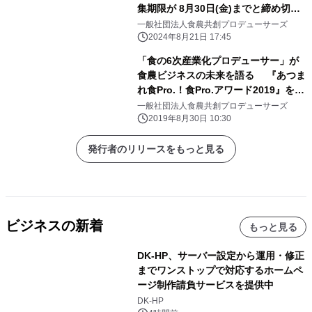
集期限が 8月30日(金)までと締め切り
迫る！
一般社団法人食農共創プロデューサーズ
2024年8月21日 17:45
「食の6次産業化プロデューサー」が
食農ビジネスの未来を語る 『あつま
れ食Pro.！食Pro.アワード2019』を9
月11日に開催
一般社団法人食農共創プロデューサーズ
2019年8月30日 10:30
発行者のリリースをもっと見る
ビジネスの新着
もっと見る
DK-HP、サーバー設定から運用・修正
までワンストップで対応するホームペ
ージ制作請負サービスを提供中
DK-HP