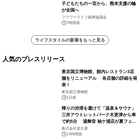
子どもたちの一言から、熊本支援の輪
が全国へ
フラワーライフ振興協議会
7時間前
ライフスタイルの新着をもっと見る
人気のプレスリリース
東京国立博物館、館内レストラン3店
舗をリニューアル 各店舗の詳細を発
表！
1
東京国立博物館
1日前
帰りの渋滞を避けて「温泉＆サウナ」
三井アウトレットパーク木更津から車
で約5分 湯舞音 袖ケ浦店が夏フェア
2
メニューを提供
株式会社楽久屋
14時間前