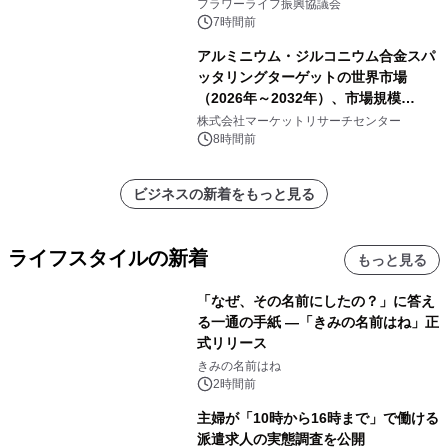
フラワーライフ振興協議会
7時間前
アルミニウム・ジルコニウム合金スパ
ッタリングターゲットの世界市場
（2026年～2032年）、市場規模
（0.995、0.999、その他）・分析レポ
株式会社マーケットリサーチセンター
ートを発表
8時間前
ビジネスの新着をもっと見る
ライフスタイルの新着
もっと見る
「なぜ、その名前にしたの？」に答え
る一通の手紙 ―「きみの名前はね」正
式リリース
きみの名前はね
2時間前
主婦が「10時から16時まで」で働ける
派遣求人の実態調査を公開