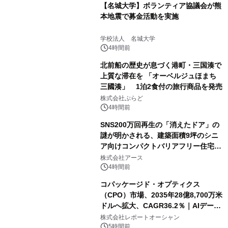
【名城大学】ボランティア協議会が熊
本地震で募金活動を実施
学校法人 名城大学
4時間前
北前船の歴史が息づく港町・三国湊で
上質な滞在を 「オーベルジュほまち
三國湊」 1泊2食付の旅行商品を発売
株式会社ぷらど
4時間前
SNS200万回再生の「消えたドア」の
謎が明かされる、建築面積9坪のシニ
ア向けコンパクトバリアフリー住宅が
誕生
株式会社アース
4時間前
コパッケージド・オプティクス
（CPO）市場、2035年28億8,700万米
ドルへ拡大、CAGR36.2％｜AIデータ
センター・高速光通信需要が成長を加
株式会社レポートオーシャン
速
5時間前