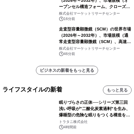
（2026年～2032年）、市場規模（オ
ープンセル構造フォーム、クローズド
セル構造フォーム）・分析レポートを
株式会社マーケットリサーチセンター
発表
16分前
走査型容量顕微鏡（SCM）の世界市場
（2026年～2032年）、市場規模（通
常走査型容量顕微鏡（SCM）、高速走
査型容量顕微鏡（SCM））・分析レポ
株式会社マーケットリサーチセンター
ートを発表
46分前
ビジネスの新着をもっと見る
ライフスタイルの新着
もっと見る
眠りづらさの正体──シリーズ第三回
浅い呼吸が"二酸化炭素過剰"を生み、
爆睡型の危険な眠りをつくる構造を解
説
トラタニ株式会社
4時間前