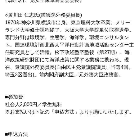
代表代行、党安全保障調査会会長。
○黄川田 仁志氏(衆議院外務委員長)
1970年神奈川県横浜市出身。東京理科大学卒業。メリー
ランド大学修士課程終了。大阪大学大学院単位取得退学。
専門分野は環境学、生態学、海洋学。環境コンサルタン
ト、国連環境計画北西太平洋行動計画地域活動センター主
任研究員として活躍。松下政経塾卒塾後（第27期）、海
洋政策研究財団にて海洋政策に関する業務に携わる。現
在、衆議院外務委員長(自由民主党衆議院議員、当選4回、
埼玉3区選出)。前内閣府副大臣。元外務大臣政務官。
■参加費
社会人2,000円／学生無料
※お支払いは下記の「申込方法」よりお願いいたします。
■申込方法