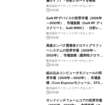
層タイプ）・分析レポートを発表
株式会社マーケットリサーチセンター
16分前
GaN RFデバイスの世界市場（2026年
～2032年）、市場規模（GaN RF ディ
スクリート、GaN MMIC）・分析レポ
ートを発表
株式会社マーケットリサーチセンター
16分前
高速タンパク質液体クロマトグラフィ
ーシステムの世界市場（2026年～
2032年）、市場規模（親和性クロマト
グラフィー、イオン交換クロマトグラ
株式会社マーケットリサーチセンター
フィー、疎水性相互作用クロマトグラ
16分前
フィー、サイズ排除クロマトグラフィ
組み込みコンピュータモジュールの世
ー、その他）・分析レポートを発表
界市場（2026年～2032年）、市場規
模（Com Expressモジュール、XTXモ
ジュール、ETXモジュール、Qeven
株式会社マーケットリサーチセンター
(Q7) モジュール、その他）・分析レポ
16分前
ートを発表
サンドイッチフォームコアの世界市場