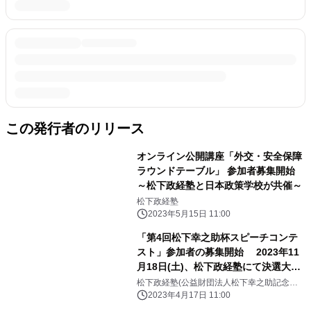
この発行者のリリース
オンライン公開講座「外交・安全保障
ラウンドテーブル」 参加者募集開始
～松下政経塾と日本政策学校が共催～
松下政経塾
2023年5月15日 11:00
「第4回松下幸之助杯スピーチコンテ
スト」参加者の募集開始 2023年11
月18日(土)、松下政経塾にて決選大会
を開催
松下政経塾(公益財団法人松下幸之助記念志
財団)
2023年4月17日 11:00