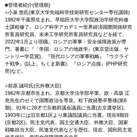
■登壇者紹介(登壇順)
○小泉 悠氏(東京大学先端科学技術研究センター専任講師)
1982年千葉県生まれ。早稲田大学大学院政治学研究科修
士課程修了。ロシア科学アカデミー世界経済国際関係研究
所客員研究員、未来工学研究所客員研究員などを経て、
2022年1月より現職。ロシアの軍事・安全保障政策が専
門。著書に『「帝国」ロシアの地政学』(東京堂出版、サ
ントリー学芸賞)、『現代ロシアの軍事戦略』『ウクライ
ナ戦争』(以上、ちくま新書)、『ロシア点描』(PHP研究
所)など。
○前原 誠司氏(元外務大臣)
1962年京都市生まれ。京都大学法学部卒業。故・高坂 正
尭先生のゼミで国際政治を専攻。松下政経塾卒塾後(第8
期)、91年に28才で京都府議会議員に当選(左京選挙区)。
1993年には旧京都1区より衆議院議員に当選。現在9期目
(京都2区)。民主党代表、国土交通大臣、外務大臣、国家
戦略担当大臣、民進党代表などを歴任。現在、国民民主党