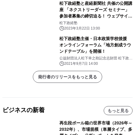
松下政経塾と産経新聞社 共催の公開講
座 「ネクストリーダーズ セミナー」
参加者募集の締切迫る！ ウェブサイト
にて3月30日(木)23時59分まで募集中
松下政経塾
2023年3月22日 13:00
松下政経塾主催・日本政策学校後援
オンラインフォーラム「地方創成ラウ
ンドテーブル」を開催！
公益財団法人松下幸之助記念志財団 松下政経
塾
2021年9月7日 14:00
発行者のリリースをもっと見る
ビジネスの新着
もっと見る
再生段ボール箱の世界市場（2026年～
2032年）、市場規模（単層タイプ、多