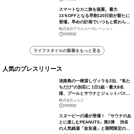
スマートなカニ旅を提案。最大
13％OFFとなる早割120日前が新たに
登場。早めの計画でいつもと変わらぬ
大人の冬旅を。ー夕日ヶ浦温泉「佳松
株式会社アウルコーポレーション
苑 別邸ふうか」ー
5時間前
ライフスタイルの新着をもっと見る
人気のプレスリリース
淡路島の一棟貸しヴィラを2泊、"私た
ちだけ"の別荘に 1日1組・最大8名
様、プールとサウナとジェットバス付
1
きで Villa Mon Temps AWAJIの連泊
株式会社ぷらど
素泊りプラン
5時間前
スヌーピーの湯が登場！ 「サウナのあ
とに楽しむPEANUTS」第2弾 渋谷
の人気銭湯「改良湯」と期間限定のコ
2