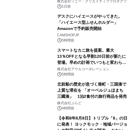
ラボレーション サウナイキタイコラ
株式会社ソニー・クリエイティブプロダクツ
ボグッズも発売決定！
1日前
デスクにハイエースがやってきた。
「ハイエース型ふせんホルダー」
Amazonで予約販売開始
3
CAMSHOP.JP
5時間前
スマートなカニ旅を提案。最大
13％OFFとなる早割120日前が新たに
登場。早めの計画でいつもと変わらぬ
4
大人の冬旅を。ー夕日ヶ浦温泉「佳松
株式会社アウルコーポレーション
苑 別邸ふうか」ー
5時間前
北前船の歴史が息づく港町・三国湊で
上質な滞在を 「オーベルジュほまち
三國湊」 1泊2食付の旅行商品を発売
5
株式会社ぷらど
4時間前
【令和8年8月8日】トリプル「8」の日
に発表！ ヨックモック・地域バージョ