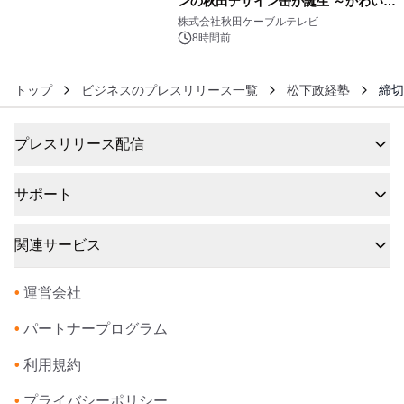
ンの秋田デザイン缶が誕生 ～かわいい
6
秋田犬の子犬と秋田の四季と名所を巡
株式会社秋田ケーブルテレビ
るパッケージ～ 9月1日(火)秋田県内で
8時間前
販売開始
トップ
ビジネスのプレスリリース一覧
松下政経塾
締切
プレスリリース配信
サポート
関連サービス
•
運営会社
•
パートナープログラム
•
利用規約
•
プライバシーポリシー