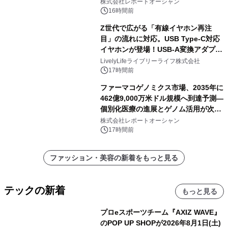
株式会社レポートオーシャン
16時間前
Z世代で広がる「有線イヤホン再注
目」の流れに対応。USB Type-C対応
イヤホンが登場！USB-A変換アダプタ
ー付きでスマホからパソコンまで幅広
LivelyLifeライブリーライフ株式会社
く活用可能
17時間前
ファーマコゲノミクス市場、2035年に
462億9,000万米ドル規模へ到達予測―
個別化医療の進展とゲノム活用が次世
代ヘルスケア投資を加速
株式会社レポートオーシャン
17時間前
ファッション・美容の新着をもっと見る
テックの新着
もっと見る
プロeスポーツチーム『AXIZ WAVE』
のPOP UP SHOPが2026年8月1日(土)