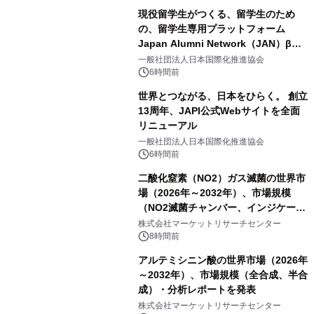
現役留学生がつくる、留学生のため
の、留学生専用プラットフォーム
Japan Alumni Network（JAN）β版
をリリース
一般社団法人日本国際化推進協会
6時間前
世界とつながる、日本をひらく。 創立
13周年、JAPI公式Webサイトを全面
リニューアル
一般社団法人日本国際化推進協会
6時間前
二酸化窒素（NO2）ガス滅菌の世界市
場（2026年～2032年）、市場規模
（NO2滅菌チャンバー、インジケータ
ーおよびモニタリングシステム、その
株式会社マーケットリサーチセンター
他）・分析レポートを発表
8時間前
アルテミシニン酸の世界市場（2026年
～2032年）、市場規模（全合成、半合
成）・分析レポートを発表
株式会社マーケットリサーチセンター