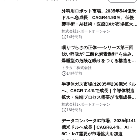
外科用ロボット市場、2035年544億米
ドルへ急成長｜CAGR44.90％、低侵
襲手術・AI技術・医療DXが市場拡大を
牽引
株式会社レポートオーシャン
14時間前
眠りづらさの正体──シリーズ第三回
浅い呼吸が"二酸化炭素過剰"を生み、
爆睡型の危険な眠りをつくる構造を解
説
トラタニ株式会社
14時間前
半導体ガス市場は2035年236億米ドル
へ、CAGR 7.4％で成長｜半導体製造
拡大・先端プロセス需要が市場成長を
加速
株式会社レポートオーシャン
16時間前
データコンバータIC市場、2035年141
億米ドルへ成長｜CAGR6.4％、AI・
5G・IoT需要が市場拡大を加速