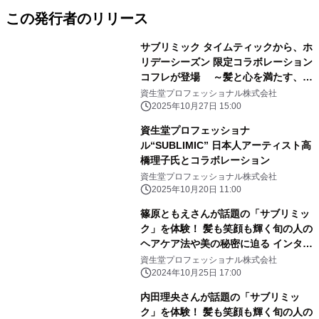
この発行者のリリース
サブリミック タイムティックから、ホ
リデーシーズン 限定コラボレーション
コフレが登場 ～髪と心を満たす、プ
レミアムな贈りもの～
資生堂プロフェッショナル株式会社
2025年10月27日 15:00
資生堂プロフェッショナ
ル“SUBLIMIC” 日本人アーティスト高
橋理子氏とコラボレーション
資生堂プロフェッショナル株式会社
2025年10月20日 11:00
篠原ともえさんが話題の「サブリミッ
ク」を体験！ 髪も笑顔も輝く旬の人の
ヘアケア法や美の秘密に迫る インタビ
ューコンテンツの第4弾を公開
資生堂プロフェッショナル株式会社
2024年10月25日 17:00
内田理央さんが話題の「サブリミッ
ク」を体験！ 髪も笑顔も輝く旬の人の