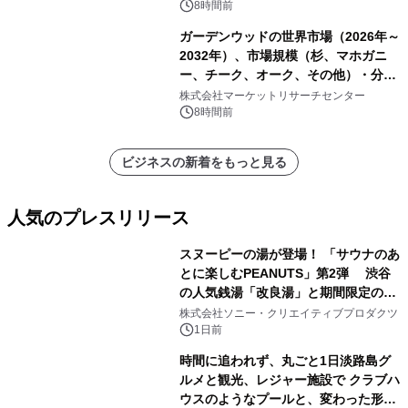
8時間前
ガーデンウッドの世界市場（2026年～
2032年）、市場規模（杉、マホガニ
ー、チーク、オーク、その他）・分析
レポートを発表
株式会社マーケットリサーチセンター
8時間前
ビジネスの新着をもっと見る
人気のプレスリリース
スヌーピーの湯が登場！ 「サウナのあ
とに楽しむPEANUTS」第2弾 渋谷
の人気銭湯「改良湯」と期間限定のコ
1
ラボレーション サウナイキタイコラ
株式会社ソニー・クリエイティブプロダクツ
ボグッズも発売決定！
1日前
時間に追われず、丸ごと1日淡路島グ
ルメと観光、レジャー施設で クラブハ
ウスのようなプールと、変わった形の