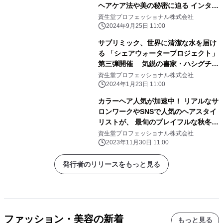
ヘアケア法や美の秘密に迫る インタビ
ューコンテンツの第3弾を公開
資生堂プロフェッショナル株式会社
2024年9月25日 11:00
サブリミック、世界に清潔な水を届け
る 「シェアウォータープロジェクト」
第三弾開催 気鋭の書家・ハシグチリ
ンタロウとコラボした 限定パッケージ
資生堂プロフェッショナル株式会社
も3月22日より発売
2024年1月23日 11:00
カラーヘア人気が加速中！ リアルなサ
ロンワークやSNSで人気のヘアスタイ
リストが、 最旬のプレイフルな秋冬ト
レンドヘアカラーを提案！ ヘアカラー
資生堂プロフェッショナル株式会社
を楽しむための ヘアカラー用ヘアオイ
2023年11月30日 11:00
ルプレゼントキャンペーンも同時開
催！
発行者のリリースをもっと見る
ファッション・美容の新着
もっと見る