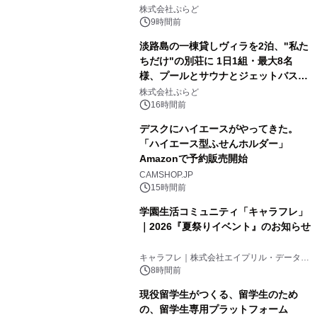
2
サウナも 「THE BOXY AWAJI」のお
株式会社ぷらど
得な素泊まり連泊プランで
9時間前
淡路島の一棟貸しヴィラを2泊、"私た
ちだけ"の別荘に 1日1組・最大8名
様、プールとサウナとジェットバス付
3
きで Villa Mon Temps AWAJIの連泊
株式会社ぷらど
素泊りプラン
16時間前
デスクにハイエースがやってきた。
「ハイエース型ふせんホルダー」
Amazonで予約販売開始
4
CAMSHOP.JP
15時間前
学園生活コミュニティ「キャラフレ」
｜2026『夏祭りイベント』のお知らせ
5
キャラフレ｜株式会社エイプリル・データ・
デザインズ
8時間前
現役留学生がつくる、留学生のため
の、留学生専用プラットフォーム