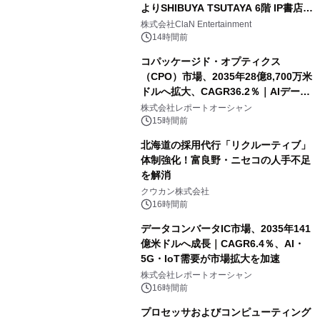
よりSHIBUYA TSUTAYA 6階 IP書店で
開催決定！！
株式会社ClaN Entertainment
14時間前
コパッケージド・オプティクス
（CPO）市場、2035年28億8,700万米
ドルへ拡大、CAGR36.2％｜AIデータ
センター・高速光通信需要が成長を加
株式会社レポートオーシャン
速
15時間前
北海道の採用代行「リクルーティブ」
体制強化！富良野・ニセコの人手不足
を解消
クウカン株式会社
16時間前
データコンバータIC市場、2035年141
億米ドルへ成長｜CAGR6.4％、AI・
5G・IoT需要が市場拡大を加速
株式会社レポートオーシャン
16時間前
プロセッサおよびコンピューティング