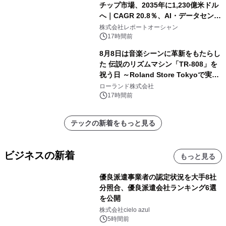
チップ市場、2035年に1,230億米ドル
へ｜CAGR 20.8％、AI・データセンタ
ー需要が成長を牽引
株式会社レポートオーシャン
17時間前
8月8日は音楽シーンに革新をもたらし
た 伝説のリズムマシン「TR-808」を
祝う日 ～Roland Store Tokyoで実機
を展示しての 記念キャンペーンを開
ローランド株式会社
催 英国ラジオ「NTS」の 特別プログ
17時間前
ラムや、「TR-808」を愛する伝説的
アーティストを フィーチャーしたアニ
テックの新着をもっと見る
メーションを公開～
ビジネスの新着
もっと見る
優良派遣事業者の認定状況を大手8社
分照合、優良派遣会社ランキング6選
を公開
株式会社cielo azul
5時間前