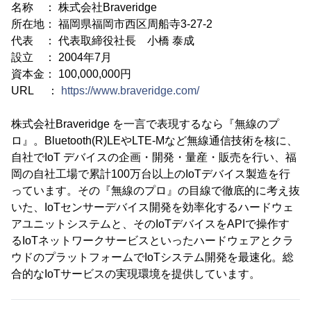
名称 ： 株式会社Braveridge
所在地： 福岡県福岡市西区周船寺3-27-2
代表 ： 代表取締役社長 小橋 泰成
設立 ： 2004年7月
資本金： 100,000,000円
URL ：
https://www.braveridge.com/
株式会社Braveridge を一言で表現するなら『無線のプ
ロ』。Bluetooth(R)LEやLTE-Mなど無線通信技術を核に、
自社でIoT デバイスの企画・開発・量産・販売を行い、福
岡の自社工場で累計100万台以上のIoTデバイス製造を行
っています。その『無線のプロ』の目線で徹底的に考え抜
いた、IoTセンサーデバイス開発を効率化するハードウェ
アユニットシステムと、そのIoTデバイスをAPIで操作す
るIoTネットワークサービスといったハードウェアとクラ
ウドのプラットフォームでIoTシステム開発を最速化。総
合的なIoTサービスの実現環境を提供しています。