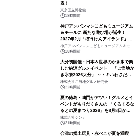
表！
1
東京国立博物館
18時間前
神戸アンパンマンこどもミュージアム
＆モールに 新たな遊び場が誕生！
2027年2月「ぼうけんアイランド」が
2
オープン
神戸アンパンマンこどもミュージアム＆モー
ル
18時間前
大分初開催・日本＆世界のかき氷で楽
しむ納涼グルメイベント 「ご当地か
き氷祭2026大分」 ～トキハわさだタ
3
ウンで8月21日～31日まで11日間限定
株式会社ご当地グルメ研究会
開催～
22時間前
夏の徳島・鳴門がアツい！グルメとイ
ベントがもりだくさんの 「くるくるな
るとの夏まつり2026」を8月8日から9
4
日間開催 ～夏限定メニューや大抽選
株式会社シンカ
会、大学芋スティックの振る舞いも～
21時間前
会津の郷土玩具・赤べこが夏を満喫