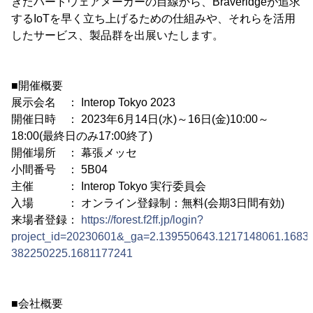
きたハードウェアメーカーの目線から、Braveridgeが追求
するIoTを早く立ち上げるための仕組みや、それらを活用
したサービス、製品群を出展いたします。
■開催概要
展示会名 ： Interop Tokyo 2023
開催日時 ： 2023年6月14日(水)～16日(金)10:00～
18:00(最終日のみ17:00終了)
開催場所 ： 幕張メッセ
小間番号 ： 5B04
主催 ： Interop Tokyo 実行委員会
入場 ： オンライン登録制：無料(会期3日間有効)
来場者登録：
https://forest.f2ff.jp/login?
project_id=20230601&_ga=2.139550643.1217148061.1683
382250225.1681177241
■会社概要