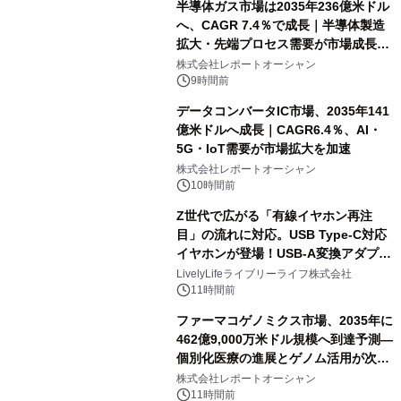
半導体ガス市場は2035年236億米ドル
へ、CAGR 7.4％で成長｜半導体製造
拡大・先端プロセス需要が市場成長を
加速
株式会社レポートオーシャン
9時間前
データコンバータIC市場、2035年141
億米ドルへ成長｜CAGR6.4％、AI・
5G・IoT需要が市場拡大を加速
株式会社レポートオーシャン
10時間前
Z世代で広がる「有線イヤホン再注
目」の流れに対応。USB Type-C対応
イヤホンが登場！USB-A変換アダプタ
ー付きでスマホからパソコンまで幅広
LivelyLifeライブリーライフ株式会社
く活用可能
11時間前
ファーマコゲノミクス市場、2035年に
462億9,000万米ドル規模へ到達予測―
個別化医療の進展とゲノム活用が次世
代ヘルスケア投資を加速
株式会社レポートオーシャン
11時間前