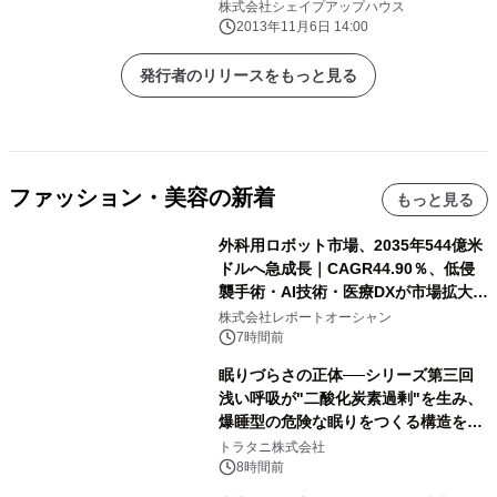
株式会社シェイプアップハウス
2013年11月6日 14:00
発行者のリリースをもっと見る
ファッション・美容の新着
もっと見る
外科用ロボット市場、2035年544億米
ドルへ急成長｜CAGR44.90％、低侵
襲手術・AI技術・医療DXが市場拡大を
牽引
株式会社レポートオーシャン
7時間前
眠りづらさの正体──シリーズ第三回
浅い呼吸が"二酸化炭素過剰"を生み、
爆睡型の危険な眠りをつくる構造を解
説
トラタニ株式会社
8時間前