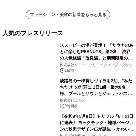
ファッション・美容の新着をもっと見る
人気のプレスリリース
スヌーピーの湯が登場！ 「サウナのあ
とに楽しむPEANUTS」第2弾 渋谷
の人気銭湯「改良湯」と期間限定のコ
1
ラボレーション サウナイキタイコラ
株式会社ソニー・クリエイティブプロダクツ
ボグッズも発売決定！
1日前
淡路島の一棟貸しヴィラを2泊、"私た
ちだけ"の別荘に 1日1組・最大8名
様、プールとサウナとジェットバス付
2
きで Villa Mon Temps AWAJIの連泊
株式会社ぷらど
素泊りプラン
9時間前
【令和8年8月8日】トリプル「8」の日
に発表！ ヨックモック・地域バージョ
ンの秋田デザイン缶が誕生 ～かわいい
3
秋田犬の子犬と秋田の四季と名所を巡