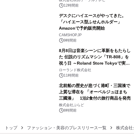
株式会社秋田ケーブルテレビ
るパッケージ～ 9月1日(火)秋田県内で
12時間前
販売開始
デスクにハイエースがやってきた。
「ハイエース型ふせんホルダー」
Amazonで予約販売開始
4
CAMSHOP.JP
9時間前
8月8日は音楽シーンに革新をもたらし
た 伝説のリズムマシン「TR-808」を
祝う日 ～Roland Store Tokyoで実機
5
を展示しての 記念キャンペーンを開
ローランド株式会社
催 英国ラジオ「NTS」の 特別プログ
11時間前
ラムや、「TR-808」を愛する伝説的
北前船の歴史が息づく港町・三国湊で
アーティストを フィーチャーしたアニ
上質な滞在を 「オーベルジュほまち
メーションを公開～
三國湊」 1泊2食付の旅行商品を発売
6
株式会社ぷらど
8時間前
トップ
ファッション・美容のプレスリリース一覧
株式会社