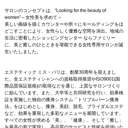
サロンのコンセプトは、“Looking for the beauty of
women”～女性美を求めて～
美しい曲線を描くカウンターや所々にモールディングをほ
どこすことにより、女性らしく優雅な空間を演出。地域の
生活に密着したショッピングセンター ならファミリー
に、美と癒しのひとときを堪能できる女性専用サロンが誕
生いたしました。
エステティック ミス・パリは、創業30周年を迎えまし
た。全エステティシャンへの資格取得推奨やISO9001(国
際品質保証規格)の取得などを通じ、上質なサロンづくり
に励んでいます。また、大学等と共同研究を行い、効果検
証を実施した独自の痩身システム「トリプルバーン痩身
法」をはじめとし、痩身、美顔、脱毛、ブライダルエステ
など、効果を重視した多彩なメニューを展開しています。
すべての女性が求める「美」、「健康」、そして「癒し」
を最高の形で実現し、高品質のサービスと技術を提供いた