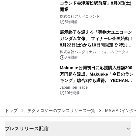
コランド会津若松駅前店」8月8日(土)
開業
4
株式会社アカベコランド
5時間前
展示終了を迎える「実物大ユニコーン
ガンダム立像」 フィナーレ企画始動！
8月22日(土)から10日間限定で 特別映
5
像『UNICORN GUNDAM Statue ―
株式会社バンダイナムコフィルムワークス
BEYOND POSSIBILITY ―』を上映！
8時間前
Makuake公開初日に応援購入総額300
万円超を達成、Makuake「今日のラン
キング」総合3位も獲得。 YECHAN音
6
浴シンギングボウル第2弾の大型サイ
Japan Top Trade
ズ（XL・2XL・3XL）を先行販売中
10時間前
トップ
テクノロジーのプレスリリース一覧
MS＆ADイン
プレスリリース配信