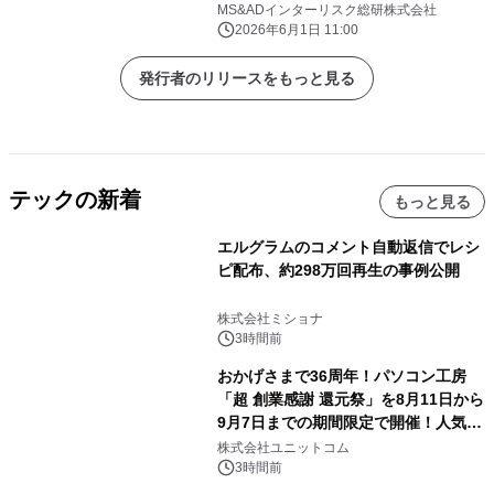
受信と判明
MS&ADインターリスク総研株式会社
2026年6月1日 11:00
発行者のリリースをもっと見る
テックの新着
もっと見る
エルグラムのコメント自動返信でレシ
ピ配布、約298万回再生の事例公開
株式会社ミショナ
3時間前
おかげさまで36周年！パソコン工房
「超 創業感謝 還元祭」を8月11日から
9月7日までの期間限定で開催！人気の
ゲーミングPCや高性能ノートPCなど
株式会社ユニットコム
対象iiyama PCのご購入で最大3万円分
3時間前
相当を還元