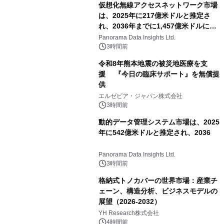
仮想化無線アクセスネットワーク市場
は、2025年に217億米ドルと推定さ
れ、2036年までに1,457億米ドルに達
すると予測されており、予測期間
Panorama Data Insights Ltd.
（2026年～2036年）
3時間前
令和8年熊本地震の被災地医療を支
援 『今日の臨床サポート』を無償提
供
エルゼビア・ジャパン株式会社
3時間前
動的データ管理システム市場は、2025
年に542億米ドルと推定され、2036
Panorama Data Insights Ltd.
3時間前
格納式トノカバーの世界市場：産業チ
ェーン、構造分析、ビジネスモデルの
展望（2026-2032）
YH Research株式会社
4時間前