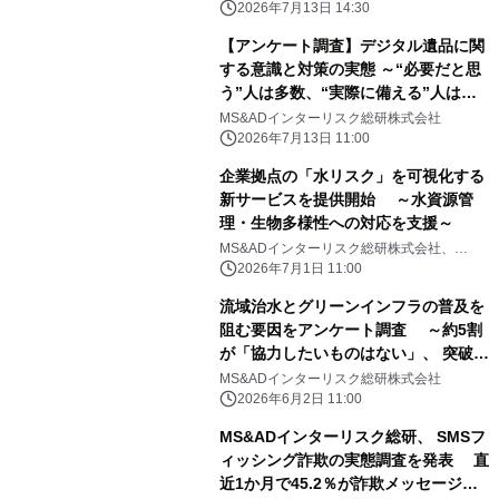
2026年7月13日 14:30
【アンケート調査】デジタル遺品に関
する意識と対策の実態 ～“必要だと思
う”人は多数、“実際に備える”人は少
数～
MS&ADインターリスク総研株式会社
2026年7月13日 11:00
企業拠点の「水リスク」を可視化する
新サービスを提供開始 ～水資源管
理・生物多様性への対応を支援～
MS&ADインターリスク総研株式会社、
MS&ADインシュアランス グループ ホールデ
2026年7月1日 11:00
ィングス株式会社、株式会社地圏環境テクノ
ロジー
流域治水とグリーンインフラの普及を
阻む要因をアンケート調査 ～約5割
が「協力したいものはない」、 突破口
は「敷地レベルの浸水低減効果」と
MS&ADインターリスク総研株式会社
「コミュニティ」～
2026年6月2日 11:00
MS&ADインターリスク総研、 SMSフ
ィッシング詐欺の実態調査を発表 直
近1か月で45.2％が詐欺メッセージを