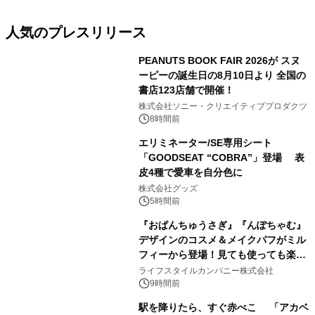
人気のプレスリリース
PEANUTS BOOK FAIR 2026が スヌ
ーピーの誕生日の8月10日より 全国の
書店123店舗で開催！
1
株式会社ソニー・クリエイティブプロダクツ
8時間前
エリミネーター/SE専用シート
「GOODSEAT “COBRA”」登場 表
皮4種で愛車を自分色に
2
株式会社グッズ
5時間前
『おぱんちゅうさぎ』『んぽちゃむ』
デザインのコスメ＆メイクパフがミル
フィーから登場！見ても使っても楽し
3
い、ポップでキュートなコレクショ
ライフスタイルカンパニー株式会社
ン。
9時間前
駅を降りたら、すぐ赤べこ 「アカベ