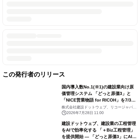
この発行者のリリース
国内導入数No.1(※1)の建設業向け原
価管理システム 「どっと原価3」と
「NICE営業物語 for RICOH」を7/31
より連携
株式会社建設ドットウェブ、リコージャパン
株式会社、株式会社システムズナカシマ
2026年7月28日 11:00
建設ドットウェブ、建設業の工程管理
をAIで効率化する 「＋Biz工程管理」
を提供開始 ― 「どっと原価3」にAIエ