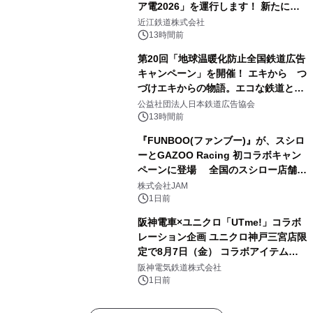
ア電2026」を運行します！ 新たに
「長濱浪漫ビール」が参加！キリン一
近江鉄道株式会社
番搾り飲み放題が復活！
13時間前
第20回「地球温暖化防止全国鉄道広告
キャンペーン」を開催！ エキから つ
づけエキからの物語。エコな鉄道とと
もに。
公益社団法人日本鉄道広告協会
13時間前
『FUNBOO(ファンブー)』が、スシロ
ーとGAZOO Racing 初コラボキャン
ペーンに登場 全国のスシロー店舗で
GR 4車種の FUNBOO(ミニカー)付き
株式会社JAM
メニューが展開されます
1日前
阪神電車×ユニクロ「UTme!」コラボ
レーション企画 ユニクロ神戸三宮店限
定で8月7日（金） コラボアイテムが
発売決定！
阪神電気鉄道株式会社
1日前