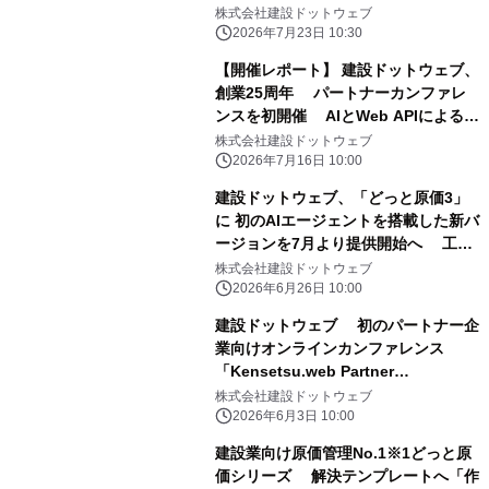
ージェントも標準搭載 ―
株式会社建設ドットウェブ
2026年7月23日 10:30
【開催レポート】 建設ドットウェブ、
創業25周年 パートナーカンファレ
ンスを初開催 AIとWeb APIによる業
務効率化への展望を発表
株式会社建設ドットウェブ
2026年7月16日 10:00
建設ドットウェブ、「どっと原価3」
に 初のAIエージェントを搭載した新バ
ージョンを7月より提供開始へ 工程
表をAIで生成する新オプション 「＋
株式会社建設ドットウェブ
Biz工程管理」も同時リリース
2026年6月26日 10:00
建設ドットウェブ 初のパートナー企
業向けオンラインカンファレンス
「Kensetsu.web Partner
Conference 2026」 2026年7月3日開
株式会社建設ドットウェブ
催
2026年6月3日 10:00
建設業向け原価管理No.1※1どっと原
価シリーズ 解決テンプレートへ「作