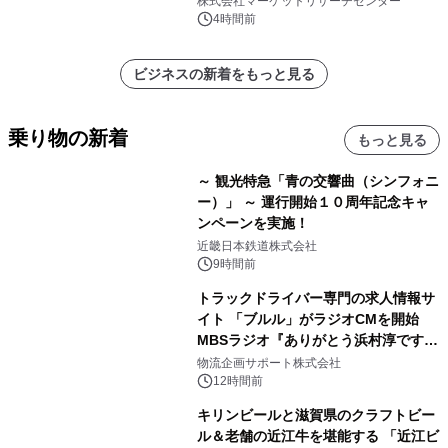
株式会社マーケットリサーチセンター
他）・分析レポートを発表
4時間前
ビジネスの新着をもっと見る
乗り物の新着
もっと見る
～ 観光特急「青の交響曲（シンフォニ
ー）」 ～ 運行開始１０周年記念キャ
ンペーンを実施！
近畿日本鉄道株式会社
9時間前
トラックドライバー専門の求人情報サ
イト 「ブルル」がラジオCMを開始
MBSラジオ『ありがとう浜村淳です』
にて8月1日(土)より
物流企画サポート株式会社
12時間前
キリンビールと滋賀県のクラフトビー
ル＆老舗の近江牛を堪能する 「近江ビ