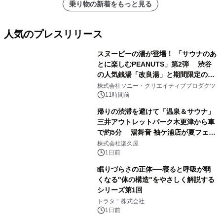
乗り物の新着をもっと見る
人気のプレスリリース
スヌーピーの湯が登場！ 「サウナのあ
とに楽しむPEANUTS」第2弾 渋谷
の人気銭湯「改良湯」と期間限定のコ
1
ラボレーション サウナイキタイコラ
株式会社ソニー・クリエイティブプロダクツ
ボグッズも発売決定！
11時間前
帰りの渋滞を避けて「温泉＆サウナ」
三井アウトレットパーク木更津から車
で約5分 湯舞音 袖ケ浦店が夏フェア
2
メニューを提供
株式会社楽久屋
1日前
眠りづらさの正体──寝ると呼吸が弱
くなる"体の構造"をやさしく解説する
シリーズ第1回
3
トラタニ株式会社
1日前