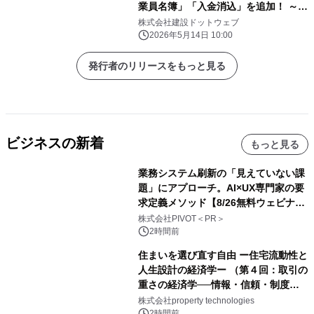
業員名簿」「入金消込」を追加！ ～建
設業のDXとガバナンス強化を支援～
株式会社建設ドットウェブ
2026年5月14日 10:00
発行者のリリースをもっと見る
ビジネスの新着
もっと見る
業務システム刷新の「見えていない課
題」にアプローチ。AI×UX専門家の要
求定義メソッド【8/26無料ウェビナ
ー】株式会社PIVOT
株式会社PIVOT＜PR＞
2時間前
住まいを選び直す自由 ー住宅流動性と
人生設計の経済学ー （第４回：取引の
重さの経済学──情報・信頼・制度を
PropTechはどう組み替えるか）｜
株式会社property technologies
PropTech-Lab
2時間前