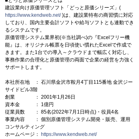
■どっと原価シリーズとは
建設業向け原価管理ソフト「どっと原価シリーズ」(
https://www.kendweb.net/
)は、建設業特有の商習慣に対応
しており、国内主要会計ソフトや給与ソフトとも連動でき
るシステムです。
原価管理システム業界初(※当社調べ)の『Excelフリー機
能』は、オリジナル帳票を日頃使い慣れたExcelで作成で
きます。また1台での導入～クラウドまで幅広く対応し、
事務作業の合理化と原価管理の両面で企業の経営を力強く
サポートします。
本社所在地 ： 石川県金沢市鞍月4丁目115番地 金沢ジー
サイドビル3階
創業 ： 2001年1月26日
資本金 ： 1億円
従業員数 ： 85名(2022年7月1日時点)・役員4名
事業内容 ： 個別原価管理システム開発・販売、運用
コンサルティング
ホームページ：
https://www.kendweb.net/