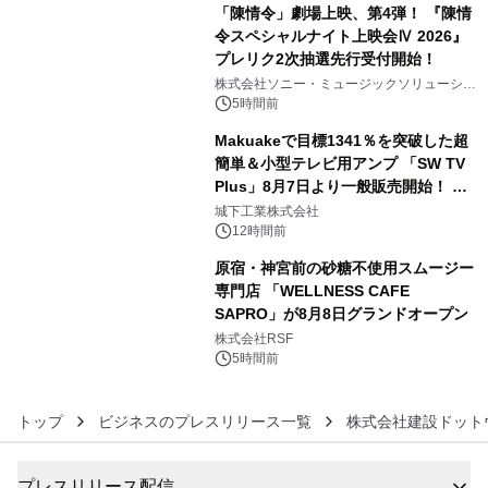
「陳情令」劇場上映、第4弾！ 『陳情
令スペシャルナイト上映会Ⅳ 2026』
プレリク2次抽選先行受付開始！
4
株式会社ソニー・ミュージックソリューショ
ンズ
5時間前
Makuakeで目標1341％を突破した超
簡単＆小型テレビ用アンプ 「SW TV
Plus」8月7日より一般販売開始！ ケ
5
ーブル1本つなぐだけ、テレビの音が
城下工業株式会社
ぐっと豊かに
12時間前
原宿・神宮前の砂糖不使用スムージー
専門店 「WELLNESS CAFE
SAPRO」が8月8日グランドオープン
6
株式会社RSF
5時間前
トップ
ビジネスのプレスリリース一覧
株式会社建設ドット
プレスリリース配信