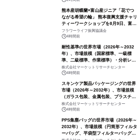
熊本産胡蝶蘭×富山産ジニア「花でつ
ながる希望の輪」 熊本復興支援チャリ
ティーワークショップを8月9日、富
山・射水で開催
フラワーライフ振興協議会
4時間前
耐性基準の世界市場（2026年～2032
年）、市場規模（国家標準、一級標
準、二級標準、作業標準）・分析レポ
ートを発表
株式会社マーケットリサーチセンター
4時間前
スキンケア製品パッケージングの世界
市場（2026年～2032年）、市場規模
（ガラス包装、金属包装、プラスチッ
ク包装、その他）・分析レポートを発
株式会社マーケットリサーチセンター
表
4時間前
PPS集塵バッグの世界市場（2026年～
2032年）、市場規模（円筒形フィルタ
ーバッグ、平袋型フィルターバッグ、
プリーツフィルターバッグ、その