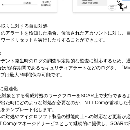
乗っ取りに対する自動対処
のアラートを検知した場合、侵害されたアカウントに対し、自
スワードリセットを実行したりすることができます。
保存
ント発生時のログの調査や定期的な監査に対応するため、通常は9
の場合)が保存期間であるセキュリティアラートなどのログを、「Microsof
イブは最大7年間)保存可能です。
続的に最適化
自動化対象とする脅威対処のワークフローをSOAR上で実行でき
出た時にどのような対処が必要なのか、NTT Comが蓄積し
見をテンプレート化します。
の対処やマイクロソフト製品の機能向上への対応など更新が必
をNTT Comがマネージドサービスとして継続的に提供し、SOA