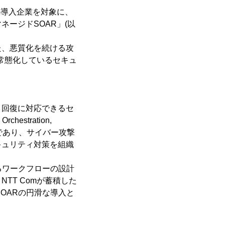
1)の導入企業を対象に、
ージドSOAR」(以
、悪質化を続ける攻
で常態化しているセキュ
回復に対応できるセ
stration,
技術であり、サイバー攻撃
キュリティ対策を組織
れるワークフローの設計
TT Comが蓄積した
SOARの円滑な導入と