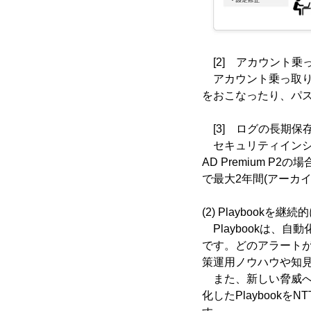
[2] アカウント
アカウント乗っ取り
をおこなったり、パ
[3] ログの長期
セキュリティインシデ
AD Premium P2
で最大2年間(アーカ
(2) Playbookを継
Playbookは、
です。どのアラートが
策運用ノウハウや知
また、新しい脅威へ
化したPlaybook