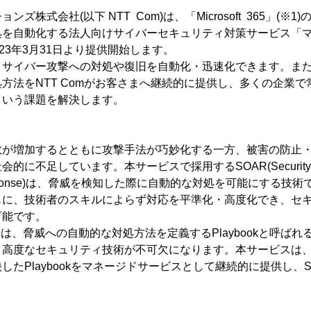
ズ株式会社(以下 NTT Com)は、「Microsoft 365」(※
を自動化する法人向けサイバーセキュリティ対策サービス「マネ
023年3月31日より提供開始します。
サイバー攻撃への対処や復旧を自動化・迅速化できます。また
方法をNTT Comがお客さまへ継続的に提供し、多くの企業
という課題を解決します。
が増加するとともに攻撃手法が巧妙化する一方、被害の防止・
不足しています。本サービスで採用するSOAR(Security Orche
nd Response)は、脅威を検知した際に自動的な対処を可能にする
もに、技術者のスキルによらず対応を平準化・高度化でき、セ
可能です。
は、脅威への自動的な対処方法を定義するPlaybookと呼ば
高度なセキュリティ技術が不可欠になります。本サービスは、N
したPlaybookをマネージドサービスとして継続的に提供し、