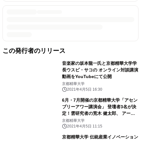
この発行者のリリース
音楽家の坂本龍一氏と京都精華大学学
長ウスビ・サコの オンライン対談講演
動画をYouTubeにて公開
京都精華大学
2021年4月5日 16:30
6月・7月開催の京都精華大学「アセン
ブリーアワー講演会」 登壇者3名が決
定！雲研究者の荒木 健太郎、 アーテ
ィストの村上 慧氏、経済思想家の斎藤
京都精華大学
幸平氏が登壇
2021年4月5日 11:15
京都精華大学 伝統産業イノベーション