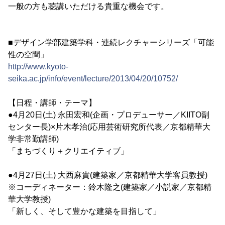
一般の方も聴講いただける貴重な機会です。
■デザイン学部建築学科・連続レクチャーシリーズ「可能
性の空間」
http://www.kyoto-
seika.ac.jp/info/event/lecture/2013/04/20/10752/
【日程・講師・テーマ】
●4月20日(土) 永田宏和(企画・プロデューサー／KIITO副
センター長)×片木孝治(応用芸術研究所代表／京都精華大
学非常勤講師)
「まちづくり＋クリエイティブ」
●4月27日(土) 大西麻貴(建築家／京都精華大学客員教授)
※コーディネーター：鈴木隆之(建築家／小説家／京都精
華大学教授)
「新しく、そして豊かな建築を目指して」