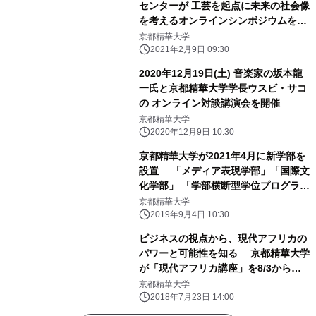
センターが 工芸を起点に未来の社会像
を考えるオンラインシンポジウムを
2021年2月19日(金)～21日(日)に開催
京都精華大学
2021年2月9日 09:30
2020年12月19日(土) 音楽家の坂本龍
一氏と京都精華大学学長ウスビ・サコ
の オンライン対談講演会を開催
京都精華大学
2020年12月9日 10:30
京都精華大学が2021年4月に新学部を
設置 「メディア表現学部」「国際文
化学部」 「学部横断型学位プログラム
人間環境デザインプログラム」 設置予
京都精華大学
定
2019年9月4日 10:30
ビジネスの視点から、現代アフリカの
パワーと可能性を知る 京都精華大学
が「現代アフリカ講座」を8/3から丸
の内で開催
京都精華大学
2018年7月23日 14:00