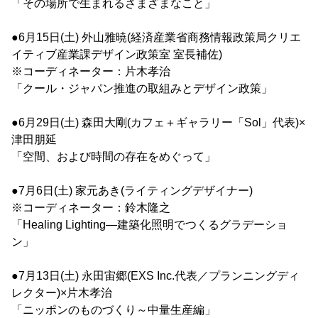
「その場所で生まれるさまざまなこと」
●6月15日(土) 外山雅暁(経済産業省商務情報政策局クリエ
イティブ産業課デザイン政策室 室長補佐)
※コーディネーター：片木孝治
「クール・ジャパン推進の取組みとデザイン政策」
●6月29日(土) 森田大剛(カフェ＋ギャラリー「Sol」代表)×
津田朋延
「空間、および時間の存在をめぐって」
●7月6日(土) 家元あき(ライティングデザイナー)
※コーディネーター：鈴木隆之
「Healing Lighting―建築化照明でつくるグラデーショ
ン」
●7月13日(土) 永田宙郷(EXS Inc.代表／プランニングディ
レクター)×片木孝治
「ニッポンのものづくり～中量生産編」