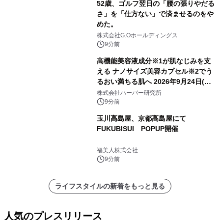
52歳、ゴルフ翌日の「腰の張りやだる
さ」を「仕方ない」で済ませるのをや
めた。
株式会社G.Oホールディングス
9分前
高機能美容液成分※1が肌なじみを支
える ナノサイズ美容カプセル※2でう
るおい満ちる肌へ 2026年9月24日(木)
よりリニューアル新発売 『ディープモ
株式会社ハーバー研究所
イストセラム』
9分前
玉川高島屋、京都高島屋にて
FUKUBISUI POPUP開催
福美人株式会社
9分前
ライフスタイルの新着をもっと見る
人気のプレスリリース