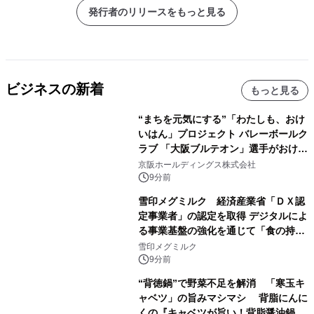
発行者のリリースをもっと見る
ビジネスの新着
もっと見る
“まちを元気にする”「わたしも、おけ
いはん」プロジェクト バレーボールク
ラブ 「大阪ブルテオン」選手がおけい
はんに。
京阪ホールディングス株式会社
9分前
雪印メグミルク 経済産業省「ＤＸ認
定事業者」の認定を取得 デジタルによ
る事業基盤の強化を通じて「食の持続
性」を実現
雪印メグミルク
9分前
“背徳鍋”で野菜不足を解消 「寒玉キ
ャベツ」の旨みマシマシ 背脂にんに
くの『キャベツが旨い！背脂醤油鍋ス