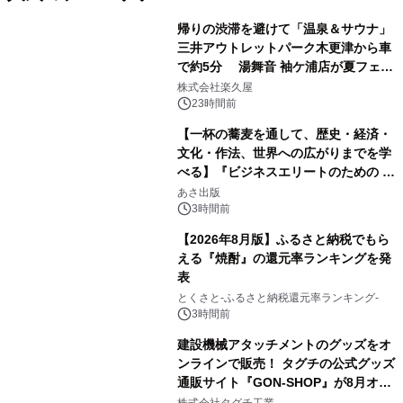
帰りの渋滞を避けて「温泉＆サウナ」
三井アウトレットパーク木更津から車
で約5分 湯舞音 袖ケ浦店が夏フェア
1
メニューを提供
株式会社楽久屋
23時間前
【一杯の蕎麦を通して、歴史・経済・
文化・作法、世界への広がりまでを学
べる】『ビジネスエリートのための 教
2
養としての蕎麦』2026年8月25日
あさ出版
（火）発売
3時間前
【2026年8月版】ふるさと納税でもら
える『焼酎』の還元率ランキングを発
表
3
とくさと-ふるさと納税還元率ランキング-
3時間前
建設機械アタッチメントのグッズをオ
ンラインで販売！ タグチの公式グッズ
通販サイト『GON-SHOP』が8月オー
4
プン