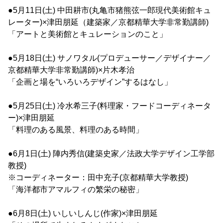
●5月11日(土) 中田耕市(丸亀市猪熊弦一郎現代美術館キュ
レーター)×津田朋延（建築家／京都精華大学非常勤講師)
「アートと美術館とキュレーションのこと」
●5月18日(土) サノワタル(プロデューサー／デザイナー／
京都精華大学非常勤講師)×片木孝治
「企画と場を“いろいろデザイン”するはなし」
●5月25日(土) 冷水希三子(料理家・フードコーディネータ
ー)×津田朋延
「料理のある風景、料理のある時間」
●6月1日(土) 陣内秀信(建築史家／法政大学デザイン工学部
教授)
※コーディネーター：田中充子(京都精華大学教授)
「海洋都市アマルフィの繁栄の秘密」
●6月8日(土) いしいしんじ(作家)×津田朋延