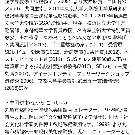
築学専攻修士課程修了。2008年より大西麻貴＋百田有希
／o＋h 共同主宰。2011年東京大学大学院工学系研究科
建築学専攻博士課程単位取得退学。2011～2013年横浜国
立大学大学院Y-GSA設計助手。現在、横浜国立大学非常
勤講師、京都精華大学客員教授、名古屋芸術大学特別客員
教授。主な作品：東松島こどものみんなの家(伊東豊雄氏
と共同設計／2013)、「二重螺旋の家」(2011)。受賞歴：
SDレビュー朝倉賞(2012)、新建築賞(旧吉岡賞)(2012)、ベ
ストデビュタント賞(2011)、SUSアルミ建築30歳以下の
建築家による指名設計競技最優秀(2010)、SDレビュー鹿
島賞(2007)、アイランドシティ―フォリーワークショップ
最優秀(2006)、京都大学卒業設計 武田五一賞(最優秀)
(2006)ほか。
・中田耕市(なかた こういち)
丸亀市猪熊弦一郎現代美術館 キュレーター。1972年徳島
市生まれ。岡山大学文学研究科修了(文学修士)。同大学社
会文化科学研究科博士後期課程満期退学。1999年より丸
亀市猪熊弦一郎現代美術館勤務。現在、キュレーターとし