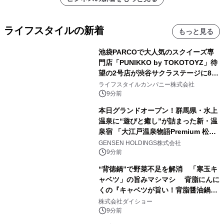
ライフスタイルの新着
もっと見る
池袋PARCOで大人気のスクイーズ専
門店「PUNIKKO by TOKOTOYZ」待
望の2号店が渋谷サクラステージに8月
21日オープン！
ライフスタイルカンパニー株式会社
9分前
本日グランドオープン！群馬県・水上
温泉に“遊びと癒し”が詰まった新・温
泉宿 「大江戸温泉物語Premium 松乃
井」が誕生
GENSEN HOLDINGS株式会社
9分前
“背徳鍋”で野菜不足を解消 「寒玉キ
ャベツ」の旨みマシマシ 背脂にんに
くの『キャベツが旨い！背脂醤油鍋ス
ープ』発売
株式会社ダイショー
9分前