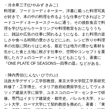
・冷水希三子(ひやみず きみこ)
料理家、フードコーディネーター。洋書に載った料理写真
が好きで、本の中の料理を作るような仕事ができればとフ
ードコーディネータースクールに通う。その後飲食店で料
理を学びながらケータリングや料理教室をおこなううち
に、雑誌や広告の仕事に関わるようになる。また料理の楽
しさや食べる時間の豊かさなどにふれ、レシピ作りや料理
本の出版に関わりはじめる。最近では地方の豊かな素材を
生かした食と土地に根ざす仕事や、空間やコンセプトを重
視したカフェのコーディネートなどもおこなう。著書に
『ONE PLATE OF SEASONS―四季の皿』などがある。
・陣内秀信(じんない ひでのぶ)
法政大学デザイン工学部教授。東京大学大学院工学系研究
科修了・工学博士。イタリア政府給費留学生としてヴェネ
ツィア建築大学に留学、ユネスコのローマ・センターで研
修。専門はイタリア建築史・都市史。パレルモ大学、トレ
ント大学、ローマ大学にて契約教授を務めた。著書：『東