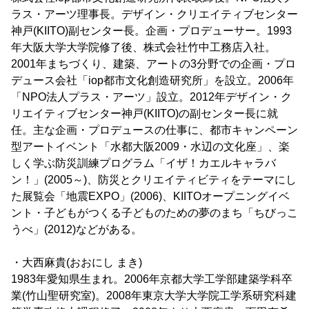
ラス・アーツ理事長。デザイン・クリエイティブセンター
神戸(KIITO)副センター長。企画・プロデューサー。1993
年大阪大学大学院修了後、株式会社竹中工務店入社。
2001年まちづくり、建築、アートの3分野での企画・プロ
デュース会社「iop都市文化創造研究所」を設立。2006年
「NPO法人プラス・アーツ」設立。2012年デザイン・ク
リエイティブセンター神戸(KIITO)の副センター長に就
任。主な企画・プロデュースの仕事に、都市キャンペーン
型アートイベント「水都大阪2009・水辺の文化座」、楽
しく学ぶ防災訓練プログラム「イザ！カエルキャラバ
ン！」(2005～)、防災とクリエイティビティをテーマにし
た展覧会「地震EXPO」(2006)、KIITOオープニングイベ
ント・子どもがつくる子どものための夢のまち「ちびっこ
うべ」(2012)などがある。
・大西麻貴(おおにし まき)
1983年愛知県生まれ。2006年京都大学工学部建築学科卒
業(竹山聖研究室)。2008年東京大学大学院工学系研究科建