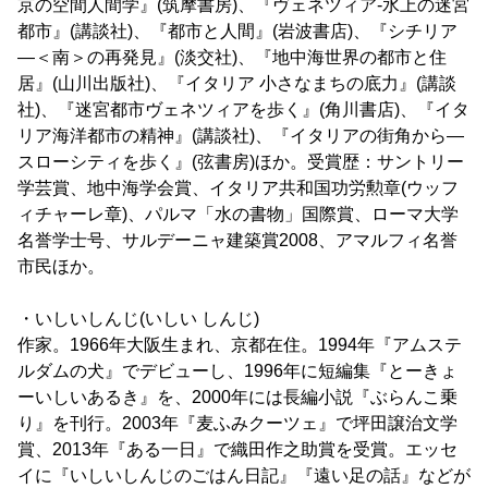
京の空間人間学』(筑摩書房)、『ヴェネツィア-水上の迷宮
都市』(講談社)、『都市と人間』(岩波書店)、『シチリア
―＜南＞の再発見』(淡交社)、『地中海世界の都市と住
居』(山川出版社)、『イタリア 小さなまちの底力』(講談
社)、『迷宮都市ヴェネツィアを歩く』(角川書店)、『イタ
リア海洋都市の精神』(講談社)、『イタリアの街角から―
スローシティを歩く』(弦書房)ほか。受賞歴：サントリー
学芸賞、地中海学会賞、イタリア共和国功労勲章(ウッフ
ィチャーレ章)、パルマ「水の書物」国際賞、ローマ大学
名誉学士号、サルデーニャ建築賞2008、アマルフィ名誉
市民ほか。
・いしいしんじ(いしい しんじ)
作家。1966年大阪生まれ、京都在住。1994年『アムステ
ルダムの犬』でデビューし、1996年に短編集『とーきょ
ーいしいあるき』を、2000年には長編小説『ぶらんこ乗
り』を刊行。2003年『麦ふみクーツェ』で坪田譲治文学
賞、2013年『ある一日』で織田作之助賞を受賞。エッセ
イに『いしいしんじのごはん日記』『遠い足の話』などが