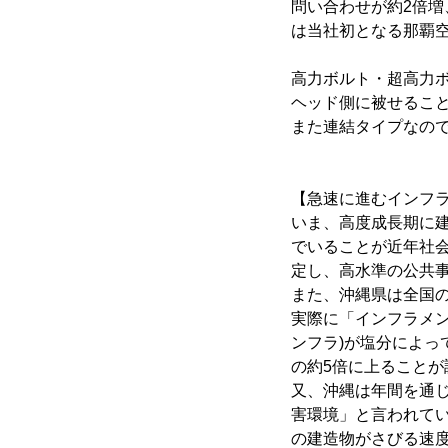
問い合わせが約2倍増
は当社初となる那覇
高力ボルト・超高力
ヘッド側に被せるこ
また連結タイプなので
【急速に進むインフ
いま、高度成長期に
でいることが近年社会
定し、高水準の公共
また、沖縄県は全国
実際に「インフラメン
ンフラ)が塩分によっ
の約5倍に上ること
又、沖縄は年間を通
害環境」と言われて
の建造物がさびる速