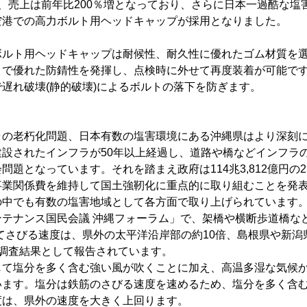
、売上は前年比200％増となっており、さらに日本一過酷な塩
空港での高力ボルト用ヘッドキャップが採用となりました。
ボルト用ヘッドキャップは耐候性、耐久性に優れたゴム材質を
とで優れた防錆性を発揮し、点検時に外せて再度装着が可能で
遅れ破壊(静的破壊)によるボルトの落下を防ぎます。
ラの老朽化問題、日本有数の塩害環境にある沖縄県はより深刻
建設されたインフラが50年以上経過し、道路や橋などインフラ
問題となっています。それを踏まえ政府は114兆3,812億円の
事業関係費を維持して国土強靭化に重点的に取り組むことを発
の中でも有数の塩害地域として各方面で取り上げられています
テナンス国民会議 沖縄フォーラム」で、架橋や横断歩道橋な
てさびる速度は、県外の太平洋沿岸部の約10倍、島根県や新潟
が調査結果として報告されています。
じて塩分を多く含む強い風が吹くことに加え、高温多湿な気候
います。塩分は鉄筋のさびる速度を速めるため、塩分を多く含
度は、県外の速度を大きく上回ります。