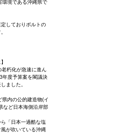
害環境である沖縄県で
選定しておりボルトの
す。
に】
の老朽化が急速に進ん
23年度予算案を閣議決
表しました。
。
ど県内の公的建造物(イ
県など日本海側沿岸部
から「日本一過酷な塩
む風が吹いている沖縄