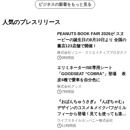
ビジネスの新着をもっと見る
人気のプレスリリース
PEANUTS BOOK FAIR 2026が スヌ
ーピーの誕生日の8月10日より 全国の
書店123店舗で開催！
1
株式会社ソニー・クリエイティブプロダクツ
9時間前
エリミネーター/SE専用シート
「GOODSEAT “COBRA”」登場 表
皮4種で愛車を自分色に
2
株式会社グッズ
7時間前
『おぱんちゅうさぎ』『んぽちゃむ』
デザインのコスメ＆メイクパフがミル
フィーから登場！見ても使っても楽し
3
い、ポップでキュートなコレクショ
ライフスタイルカンパニー株式会社
ン。
11時間前