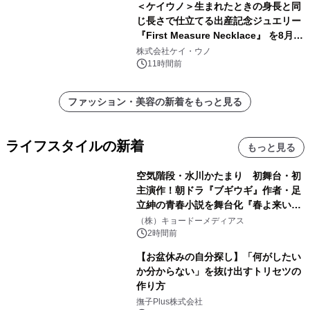
＜ケイウノ＞生まれたときの身長と同
じ長さで仕立てる出産記念ジュエリー
『First Measure Necklace』 を8月14
日(金)に発売
株式会社ケイ・ウノ
11時間前
ファッション・美容の新着をもっと見る
ライフスタイルの新着
もっと見る
空気階段・水川かたまり 初舞台・初
主演作！朝ドラ『ブギウギ』作者・足
立紳の青春小説を舞台化『春よ来い、
マジで来い』キービジュアル解禁！
（株）キョードーメディアス
2時間前
【お盆休みの自分探し】「何がしたい
か分からない」を抜け出すトリセツの
作り方
撫子Plus株式会社