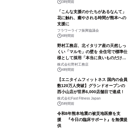
3時間前
「こんな支援のかたちがあるなんて」
花に触れ、癒やされる時間が熊本への
支援に
フラワーライフ振興協議会
4時間前
野村工務店、北イタリア産の天然しっ
くい「マルモ」の壁を 全住宅で標準仕
様として採用「本当に良いものだけに
こだわる」
株式会社野村工務店
4時間前
【エニタイムフィットネス 国内の会員
数120万人突破】グランドオープンの
西小山店が世界6,000店舗目で達成！
株式会社Fast Fitness Japan
5時間前
令和8年熊本地震の被災地医療を支
援 『今日の臨床サポート』を無償提
供