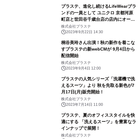
の奮闘エピソードも
プラステ、進化し続けるLifeWearブラ
ンドの一員として ユニクロ 京都河原
町店と世田谷千歳台店の店内にオープ
ン
株式会社プラステ
2023年9月22日 14:30
桐谷美玲さん出演！秋の新作を着こな
すプラステの新webCMが 9月4日から
配信開始
株式会社プラステ
2023年9月4日 12:00
プラステの人気シリーズ「洗濯機で洗
えるスーツ」より 秋を先取る新色が7
月17日(月)販売開始！
株式会社プラステ
2023年7月14日 11:00
プラステ、夏のオフィススタイルを快
適にする 「洗えるスーツ」を豊富なラ
インナップで展開！
株式会社プラステ