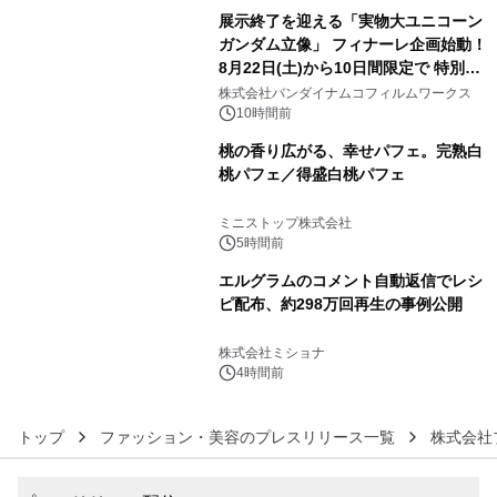
展示終了を迎える「実物大ユニコーン
ガンダム立像」 フィナーレ企画始動！
8月22日(土)から10日間限定で 特別映
4
像『UNICORN GUNDAM Statue ―
株式会社バンダイナムコフィルムワークス
BEYOND POSSIBILITY ―』を上映！
10時間前
桃の香り広がる、幸せパフェ。完熟白
桃パフェ／得盛白桃パフェ
5
ミニストップ株式会社
5時間前
エルグラムのコメント自動返信でレシ
ピ配布、約298万回再生の事例公開
6
株式会社ミショナ
4時間前
トップ
ファッション・美容のプレスリリース一覧
株式会社