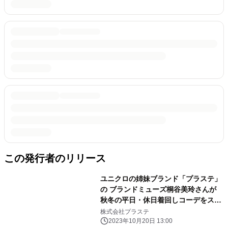
この発行者のリリース
ユニクロの姉妹ブランド「プラステ」
の ブランドミューズ桐谷美玲さんが
秋冬の平日・休日着回しコーデをスタ
イリング＆披露！ 息子を何度も起こす
株式会社プラステ
も「まだ寝たいんだもーん！」と 今朝
2023年10月20日 13:00