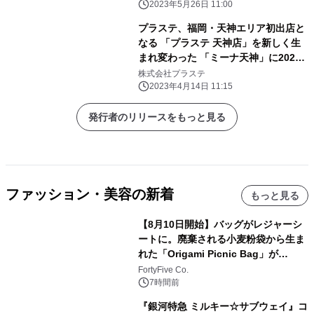
2023年5月26日 11:00
プラステ、福岡・天神エリア初出店と
なる 「プラステ 天神店」を新しく生
まれ変わった 「ミーナ天神」に2023
年4月28日(金)オープン
株式会社プラステ
2023年4月14日 11:15
発行者のリリースをもっと見る
ファッション・美容の新着
もっと見る
【8月10日開始】バッグがレジャーシ
ートに。廃棄される小麦粉袋から生ま
れた「Origami Picnic Bag」が
Makuakeに登場
FortyFive Co.
7時間前
『銀河特急 ミルキー☆サブウェイ』コ