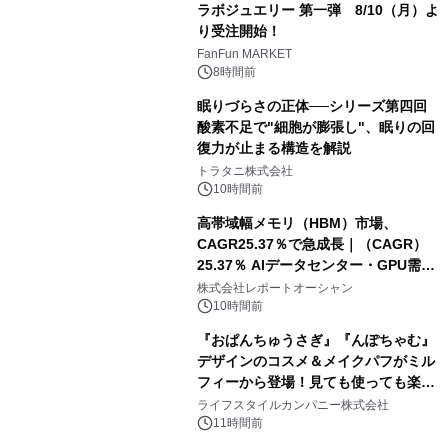
ラボジュエリー 第一弾 8/10（月）よ
り受注開始！
FanFun MARKET
8時間前
眠りづらさの正体──シリーズ第四回
酸素不足で"細胞が膨張し"、眠りの回
復力が止まる構造を解説
トラタニ株式会社
10時間前
高帯域幅メモリ（HBM）市場、
CAGR25.37％で急成長｜（CAGR）
25.37％ AIデータセンター・GPU需要
拡大が2035年の市場成長を牽引
株式会社レポートオーシャン
10時間前
『おぱんちゅうさぎ』『んぽちゃむ』
デザインのコスメ＆メイクパフがミル
フィーから登場！見ても使っても楽し
い、ポップでキュートなコレクショ
ライフスタイルカンパニー株式会社
ン。
11時間前