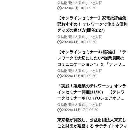
公益財団法人東京しごと財団
2023年3月10日 09:30
【オンラインセミナー】家電批評編集
部おすすめ！ テレワークで使える便利
グッズの選び方(開催1/27)
公益財団法人東京しごと財団
2023年1月10日 09:30
【オンラインセミナー&相談会】 「テ
レワークで大切にしたい“従業員間の
コミュニケーション”」＆ 「テレワー
クの悩みを解決！コミュニケーション
公益財団法人東京しごと財団
ツール相談会」 (開催12/21)
2022年12月8日 09:30
「実践！製造業のテレワーク」オンラ
インセミナー開催(11/30) 【テレワ
ークセミナー＠TOKYOシェアオフィ
ス墨田】
公益財団法人東京しごと財団
2022年11月17日 09:30
東京都が開設し、公益財団法人東京し
ごと財団が運営する サテライトオフィ