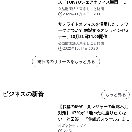
ス「TOKYOシェアオフィス墨田」
が、 都内の施設で初めて「安心安全テ
公益財団法人東京しごと財団
レワーク施設認証プログラム」の プレ
2022年11月10日 16:00
ミアムグレードに適合
サテライトオフィスを活用したテレワ
ークについて 解説するオンラインセミ
ナー、10月21日14:00開催
公益財団法人東京しごと財団
2022年10月7日 10:30
発行者のリリースをもっと見る
ビジネスの新着
もっと見る
【お盆の帰省・夏レジャーの座席不足
対策】 47％が「地べたに座りたくな
い」と回答 『伸縮式スツール』まと
め買いキャンペーンを8/6開始
株式会社テンダイ
5分前