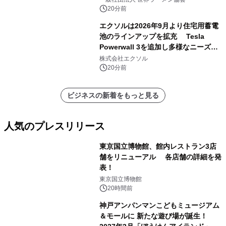
20分前
エクソルは2026年9月より住宅用蓄電
池のラインアップを拡充 Tesla
Powerwall 3を追加し多様なニーズに
応える提案体制を強化
株式会社エクソル
20分前
ビジネスの新着をもっと見る
人気のプレスリリース
東京国立博物館、館内レストラン3店
舗をリニューアル 各店舗の詳細を発
表！
1
東京国立博物館
20時間前
神戸アンパンマンこどもミュージアム
＆モールに 新たな遊び場が誕生！