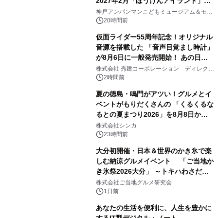
2027年2月「ぼうけんアイランド」が
2
オープン
神戸アンパンマンこどもミュージアム＆モー
ル
20時間前
仮面ライダー55周年記念！オリジナル
音源を搭載した 「音声目覚まし時計」
が8月6日に一般発売開始！ あの日の
3
大興奮が今甦る
株式会社 秀建コーポレーション ディレクト
アートギャラリー
2時間前
夏の徳島・鳴門がアツい！グルメとイ
ベントがもりだくさんの 「くるくるな
るとの夏まつり2026」を8月8日から9
4
日間開催 ～夏限定メニューや大抽選
株式会社シンカ
会、大学芋スティックの振る舞いも～
23時間前
大分初開催・日本＆世界のかき氷で楽
しむ納涼グルメイベント 「ご当地か
き氷祭2026大分」 ～トキハわさだタ
5
ウンで8月21日～31日まで11日間限定
株式会社ご当地グルメ研究会
開催～
1日前
あなたの生活を便利に、人生を豊かに