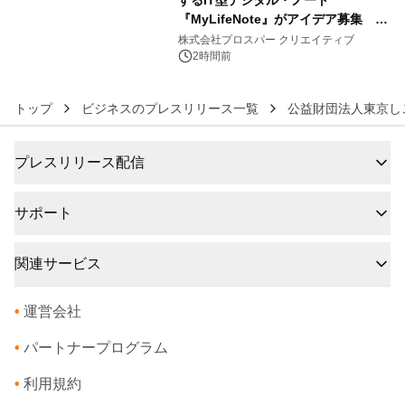
するIT型デジタル・ノート
『MyLifeNote』がアイデア募集 優
6
秀賞100名に1年間無償試用
株式会社プロスパー クリエイティブ
2時間前
トップ
ビジネスのプレスリリース一覧
公益財団法人東京し
プレスリリース配信
サポート
関連サービス
•
運営会社
•
パートナープログラム
•
利用規約