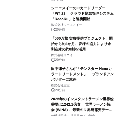
シーエスイーのICカードリーダー
「PiT-23」 クラウド勤怠管理システム
「RecoRu」と連携開始
株式会社シーエスイー
20分前
「500万枚 実費提供プロジェクト」開
始から約4か月、皆様の協力により余
剰在庫の約8割を活用
株式会社ヨコイ
20分前
田中律子さんが「テンスター Henaカ
ラートリートメント」 ブランドアン
バサダーに就任
株式会社三宝
20分前
2025年のインスタントラーメン世界総
需要は1242.1億食 世界ラーメン協
会 (WINA) 、最新の世界総需要データ
を発表
一般社団法人 世界ラーメン協会