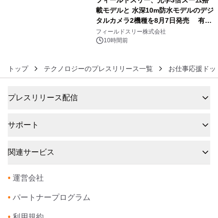
載モデルと 水深10m防水モデルのデジ
タルカメラ2機種を8月7日発売 有効
6
約1300万画素、用途別に選べるコンデ
フィールドスリー株式会社
ジ新登場
10時間前
トップ
テクノロジーのプレスリリース一覧
お仕事応援ドッ
プレスリリース配信
サポート
関連サービス
•
運営会社
•
パートナープログラム
•
利用規約