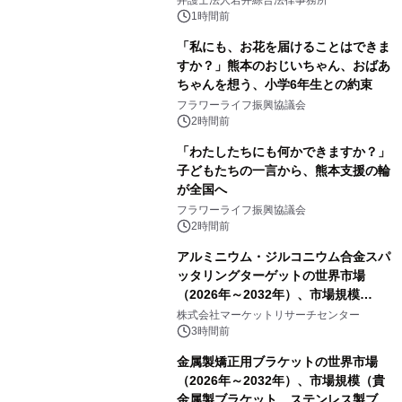
1時間前
「私にも、お花を届けることはできま
すか？」熊本のおじいちゃん、おばあ
ちゃんを想う、小学6年生との約束
フラワーライフ振興協議会
2時間前
「わたしたちにも何かできますか？」
子どもたちの一言から、熊本支援の輪
が全国へ
フラワーライフ振興協議会
2時間前
アルミニウム・ジルコニウム合金スパ
ッタリングターゲットの世界市場
（2026年～2032年）、市場規模
（0.995、0.999、その他）・分析レポ
株式会社マーケットリサーチセンター
ートを発表
3時間前
金属製矯正用ブラケットの世界市場
（2026年～2032年）、市場規模（貴
金属製ブラケット、ステンレス製ブラ