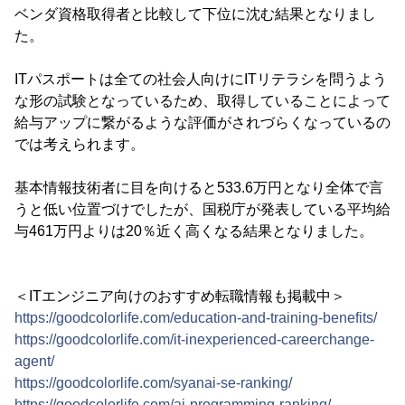
ベンダ資格取得者と比較して下位に沈む結果となりまし
た。
ITパスポートは全ての社会人向けにITリテラシを問うよう
な形の試験となっているため、取得していることによって
給与アップに繋がるような評価がされづらくなっているの
では考えられます。
基本情報技術者に目を向けると533.6万円となり全体で言
うと低い位置づけでしたが、国税庁が発表している平均給
与461万円よりは20％近く高くなる結果となりました。
＜ITエンジニア向けのおすすめ転職情報も掲載中＞
https://goodcolorlife.com/education-and-training-benefits/
https://goodcolorlife.com/it-inexperienced-careerchange-
agent/
https://goodcolorlife.com/syanai-se-ranking/
https://goodcolorlife.com/ai-programming-ranking/