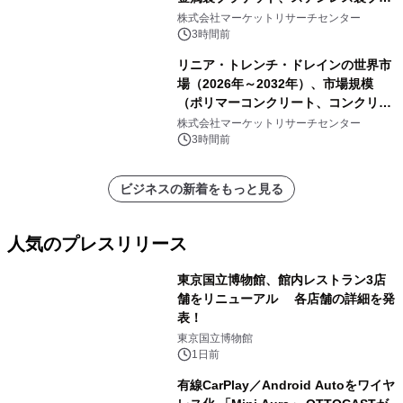
ケット、純チタン製ブラケット）・分
株式会社マーケットリサーチセンター
析レポートを発表
3時間前
リニア・トレンチ・ドレインの世界市
場（2026年～2032年）、市場規模
（ポリマーコンクリート、コンクリー
ト、プラスチック、金属）・分析レポ
株式会社マーケットリサーチセンター
ートを発表
3時間前
ビジネスの新着をもっと見る
人気のプレスリリース
東京国立博物館、館内レストラン3店
舗をリニューアル 各店舗の詳細を発
表！
1
東京国立博物館
1日前
有線CarPlay／Android Autoをワイヤ