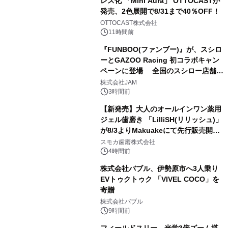
レス化 「Mini Aura」 OTTOCASTが
発売、2色展開で8/31まで40％OFF！
2
OTTOCAST株式会社
11時間前
『FUNBOO(ファンブー)』が、スシロ
ーとGAZOO Racing 初コラボキャン
ペーンに登場 全国のスシロー店舗で
3
GR 4車種の FUNBOO(ミニカー)付き
株式会社JAM
メニューが展開されます
3時間前
【新発売】大人のオールインワン薬用
ジェル歯磨き 「LilliSH(リリッシュ)」
が8/3よりMakuakeにて先行販売開
4
始！
スモカ歯磨株式会社
4時間前
株式会社バブル、伊勢原市へ3人乗り
EVトゥクトゥク 「VIVEL COCO」を
寄贈
5
株式会社バブル
9時間前
フィールドスリー、光学3倍ズーム搭