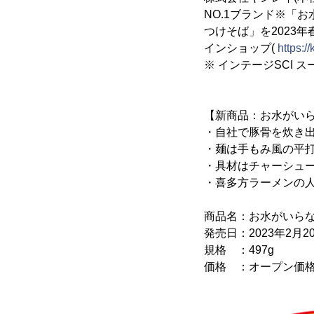
NO.1ブランド※「
つけそば」を2023年
インショップ(
https://
※ インテージSCI 
【新商品：お水がいら
・自社で豚骨を炊き
・麺は手もみ風の平
・具材はチャーシュー
・喜多方ラーメンの
商品名：お水がいらな
発売日：2023年2月20
規格 ：497g
価格 ：オープン価