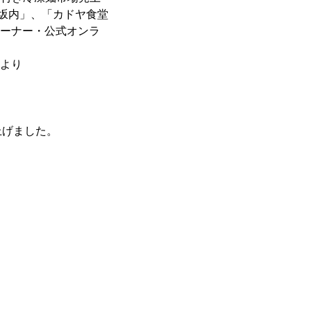
ン坂内」、「カドヤ食堂
凍コーナー・公式オンラ
アより
上げました。