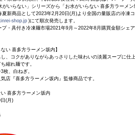
お水がいらない」シリーズから「お水がいらない 喜多方ラーメ
春夏新商品として2023年2月20日(月)より全国の量販店の冷
kinrei-shop.jp
)にて順次発売します。
スープ・具付き冷凍麺市場2021年9月～2022年8月購買金額シェ
ない 喜多方ラーメン坂内】
出し、コクがありながらあっさりした味わいの淡麗スープに仕
打ち縮れ麺です。
3枚、白ねぎ。
人気店『喜多方ラーメン坂内』監修商品です。
い 喜多方ラーメン坂内
日(月)
格