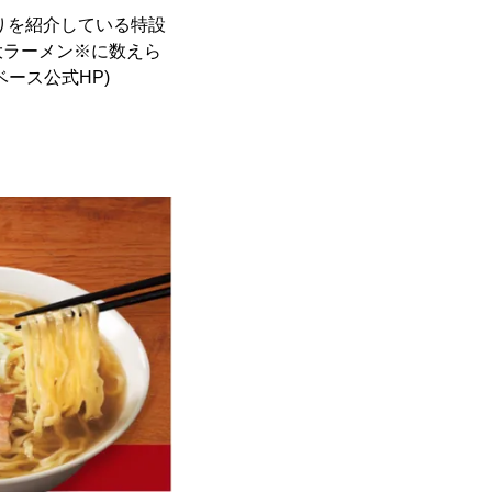
りを紹介している特設
大ラーメン※に数えら
ース公式HP)