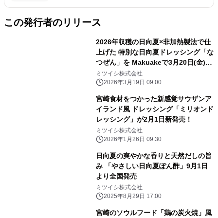
この発行者のリリース
2026年収穫の日向夏×非加熱製法で仕
上げた 特別な日向夏ドレッシング「な
つぜん」を Makuakeで3月20日(金)か
ら先行販売開始
ミツイシ株式会社
2026年3月19日 09:00
宮崎食材をつかった新感覚サウザンア
イランド風 ドレッシング「ミリオンド
レッシング」が2月1日新発売！
ミツイシ株式会社
2026年1月26日 09:30
日向夏の爽やかな香りと天然だしの旨
み 「やさしい日向夏ぽん酢」9月1日
より全国発売
ミツイシ株式会社
2025年8月29日 17:00
宮崎のソウルフード「鶏の炭火焼」風