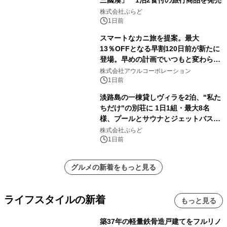
三國湊」 1泊2食付の旅行商品を発売
株式会社ぷらど
1日前
スマートなカニ旅を提案。最大
13％OFFとなる早割120日前が新たに
登場。早めの計画でいつもと変わらぬ
大人の冬旅を。ー夕日ヶ浦温泉「佳松
株式会社アウルコーポレーション
苑 別邸ふうか」ー
1日前
淡路島の一棟貸しヴィラを2泊、"私た
ちだけ"の別荘に 1日1組・最大8名
様、プールとサウナとジェットバス付
きで Villa Mon Temps AWAJIの連泊
株式会社ぷらど
素泊りプラン
1日前
グルメの新着をもっと見る
ライフスタイルの新着
もっと見る
築37年の軽量鉄骨造戸建てをフルリノ