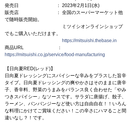
発売日 ： 2023年2月1日(水)
販売店 ： 全国のスーパーマーケット他
で随時販売開始。
ミツイシオンラインショップ
でもご購入いただけます。
https://mitsuishi.thebase.in
商品URL ：
https://mitsuishi.co.jp/service/food-manufacturing
【日向夏RED(レッド)】
日向夏ドレッシングにスパイシーな辛みをプラスした旨辛
タイプ。日向夏ドレッシングの爽やかさはそのままに唐辛
子、香辛料、野菜のうまみをバランス良く合わせた「やみ
つきスパイシー」なソースです。サラダに唐揚げ、餃子、
ラーメン、バンバンジーなど使い方は自由自在！！いろん
な料理にかけてご賞味ください！この辛さにハマること間
違いなし？！です。