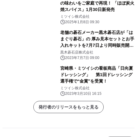
の味わいをご家庭で再現！ 「ほぼ炭火
焼スパイス」1月30日新発売
ミツイシ株式会社
2025年1月8日 09:30
老舗の碁石メーカー黒木碁石店が「は
まぐり碁石」の 厚み見本セットとお手
入れキットを7月7日より同時販売開
始！
黒木碁石店株式会社
2023年7月7日 09:00
宮崎県・ミツイシの看板商品「日向夏
ドレッシング」 第1回ドレッシング
選手権で“金賞”を受賞！
ミツイシ株式会社
2023年3月10日 16:15
発行者のリリースをもっと見る