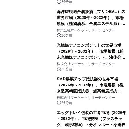
26分前
海洋環境適合潤滑油（マリンEAL）の
世界市場（2026年～2032年）、市場
規模（植物油系、合成エステル系）・
分析レポートを発表
株式会社マーケットリサーチセンター
26分前
光触媒ナノコンポジットの世界市場
（2026年～2032年）、市場規模（粉
末光触媒ナノコンポジット、液体分散
液／ゾル、コーティング／フィルム一
株式会社マーケットリサーチセンター
体型製品、構造化／バルク材料）・分
26分前
析レポートを発表
SMD厚膜チップ抵抗器の世界市場
（2026年～2032年）、市場規模（従
来型高精度抵抗器、超高精度抵抗
器）・分析レポートを発表
株式会社マーケットリサーチセンター
26分前
エッグトレイ包装の世界市場（2026年
～2032年）、市場規模（プラスチッ
ク、成形繊維）・分析レポートを発表