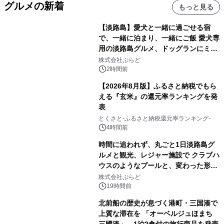
グルメの新着
もっと見る
【淡路島】愛犬と一緒に過ごせる宿
で、一緒に泊まり、一緒にご飯 愛犬専
用の淡路島グルメ、ドッグランにミニ
プール グランピングとトレーラーハウ
株式会社ぷらど
スの2施設で
2時間前
【2026年8月版】ふるさと納税でもら
える『玄米』の還元率ランキングを発
表
とくさと-ふるさと納税還元率ランキング-
4時間前
時間に追われず、丸ごと1日淡路島グ
ルメと観光、レジャー施設で クラブハ
ウスのようなプールと、変わった形の
サウナも 「THE BOXY AWAJI」のお
株式会社ぷらど
得な素泊まり連泊プランで
19時間前
北前船の歴史が息づく港町・三国湊で
上質な滞在を 「オーベルジュほまち