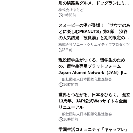
用の淡路島グルメ、ドッグランにミニ
2
プール グランピングとトレーラーハウ
株式会社ぷらど
スの2施設で
2時間前
スヌーピーの湯が登場！ 「サウナのあ
とに楽しむPEANUTS」第2弾 渋谷
の人気銭湯「改良湯」と期間限定のコ
3
ラボレーション サウナイキタイコラ
株式会社ソニー・クリエイティブプロダクツ
ボグッズも発売決定！
2日前
現役留学生がつくる、留学生のため
の、留学生専用プラットフォーム
Japan Alumni Network（JAN）β版
4
をリリース
一般社団法人日本国際化推進協会
16時間前
世界とつながる、日本をひらく。 創立
13周年、JAPI公式Webサイトを全面
リニューアル
5
一般社団法人日本国際化推進協会
16時間前
学園生活コミュニティ「キャラフレ」