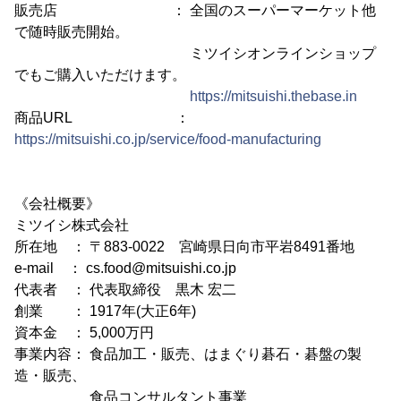
販売店 ： 全国のスーパーマーケット他
で随時販売開始。
ミツイシオンラインショップ
でもご購入いただけます。
https://mitsuishi.thebase.in
商品URL ：
https://mitsuishi.co.jp/service/food-manufacturing
《会社概要》
ミツイシ株式会社
所在地 ： 〒883-0022 宮崎県日向市平岩8491番地
e-mail ： cs.food@mitsuishi.co.jp
代表者 ： 代表取締役 黒木 宏二
創業 ： 1917年(大正6年)
資本金 ： 5,000万円
事業内容： 食品加工・販売、はまぐり碁石・碁盤の製
造・販売、
食品コンサルタント事業