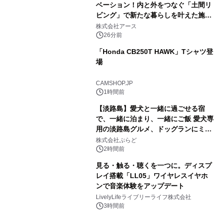
ベーション！内と外をつなぐ「土間リ
ビング」で新たな暮らしを叶えた施工
事例を株式会社アースが公開
株式会社アース
26分前
「Honda CB250T HAWK」Tシャツ登
場
CAMSHOP.JP
1時間前
【淡路島】愛犬と一緒に過ごせる宿
で、一緒に泊まり、一緒にご飯 愛犬専
用の淡路島グルメ、ドッグランにミニ
プール グランピングとトレーラーハウ
株式会社ぷらど
スの2施設で
2時間前
見る・触る・聴くを一つに。ディスプ
レイ搭載「LL05」ワイヤレスイヤホ
ンで音楽体験をアップデート
LivelyLifeライブリーライフ株式会社
3時間前