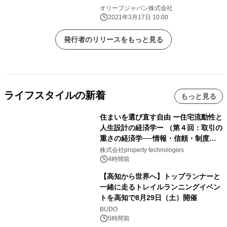
ンケート調査で業界初の3冠を獲得！
オリーブジャパン株式会社
2021年3月17日 10:00
発行者のリリースをもっと見る
ライフスタイルの新着
もっと見る
住まいを選び直す自由 ー住宅流動性と
人生設計の経済学ー （第４回：取引の
重さの経済学──情報・信頼・制度を
PropTechはどう組み替えるか）｜
株式会社property technologies
PropTech-Lab
4時間前
【高知から世界へ】トップランナーと
一緒に走るトレイルランニングイベン
トを高知で8月29日（土）開催
BUDO
5時間前