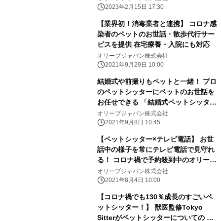
2023年2月15日 17:30
【業界初！消毒業者と連携】 コロナ感
染者のペットのお世話・散歩代行サー
ビスを提供 在宅療養・入院にも対応
オリーブジャパン株式会社
2021年9月29日 10:00
結婚式や前撮りもペットと一緒！ プロ
のペットシッターにペットのお世話を
お任せできる 「結婚式ペットシッター
プラン」が登場！
オリーブジャパン株式会社
2021年9月8日 10:45
【ペットシッター×テレビ電話】 お世
話中の様子を常にテレビ電話で見守れ
る！ コロナ禍で予約殺到中のオリーブ
シッターが 新サービス「テレミル」を
オリーブジャパン株式会社
提供開始
2021年8月4日 10:00
【コロナ禍でも130％成長のすごいペ
ットシッター！】 獣医監修Tokyo
Sitterがペットシッターについての ア