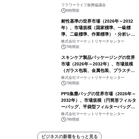
山・射水で開催
フラワーライフ振興協議会
6時間前
耐性基準の世界市場（2026年～2032
年）、市場規模（国家標準、一級標
準、二級標準、作業標準）・分析レポ
ートを発表
株式会社マーケットリサーチセンター
7時間前
スキンケア製品パッケージングの世界
市場（2026年～2032年）、市場規模
（ガラス包装、金属包装、プラスチッ
ク包装、その他）・分析レポートを発
株式会社マーケットリサーチセンター
表
7時間前
PPS集塵バッグの世界市場（2026年～
2032年）、市場規模（円筒形フィルタ
ーバッグ、平袋型フィルターバッグ、
プリーツフィルターバッグ、その
株式会社マーケットリサーチセンター
他）・分析レポートを発表
7時間前
ビジネスの新着をもっと見る