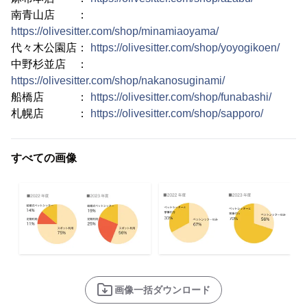
南青山店 ：
https://olivesitter.com/shop/minamiaoyama/
代々木公園店：
https://olivesitter.com/shop/yoyogikoen/
中野杉並店 ：
https://olivesitter.com/shop/nakanosuginami/
船橋店 ：
https://olivesitter.com/shop/funabashi/
札幌店 ：
https://olivesitter.com/shop/sapporo/
すべての画像
画像一括ダウンロード