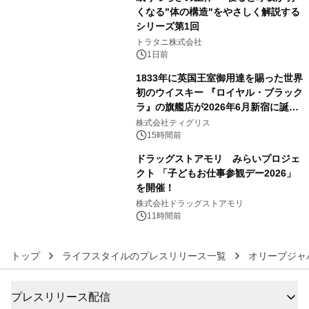
くなる"体の構造"をやさしく解説する
シリーズ第1回
4
トラタニ株式会社
1日前
1833年に英国王室御用達を賜った世界
初のウイスキー 『ロイヤル・ブラック
ラ』の旗艦店が2026年6月新宿に誕
5
生 バカルディ ジャパンと連携した
株式会社ティグリス
没入型バー「BAR Arca」
15時間前
ドラッグストアモリ みらいプロジェ
クト 「子どもお仕事参観デー2026」
を開催！
6
株式会社ドラッグストアモリ
11時間前
トップ
ライフスタイルのプレスリリース一覧
オリーブジャ
プレスリリース配信