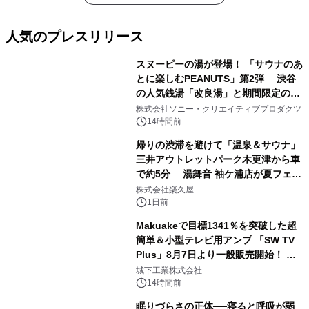
人気のプレスリリース
スヌーピーの湯が登場！ 「サウナのあ
とに楽しむPEANUTS」第2弾 渋谷
の人気銭湯「改良湯」と期間限定のコ
1
ラボレーション サウナイキタイコラ
株式会社ソニー・クリエイティブプロダクツ
ボグッズも発売決定！
14時間前
帰りの渋滞を避けて「温泉＆サウナ」
三井アウトレットパーク木更津から車
で約5分 湯舞音 袖ケ浦店が夏フェア
2
メニューを提供
株式会社楽久屋
1日前
Makuakeで目標1341％を突破した超
簡単＆小型テレビ用アンプ 「SW TV
Plus」8月7日より一般販売開始！ ケ
3
ーブル1本つなぐだけ、テレビの音が
城下工業株式会社
ぐっと豊かに
14時間前
眠りづらさの正体──寝ると呼吸が弱