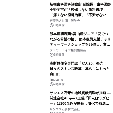
新橋歯科医科診療所 副院長・歯科医師
小野宇宙が「後悔しない歯科選び」
「痛くない歯科治療」「不安がない治
療計画」をテーマに専門監修
医療法人財団 興学会
6時間前
熊本産胡蝶蘭×富山産ジニア「花でつ
ながる希望の輪」 熊本復興支援チャリ
ティーワークショップを8月9日、富
山・射水で開催
フラワーライフ振興協議会
6時間前
高断熱住宅専門誌「だん25」発売！
日々のストレス軽減、暮らしはもっと
自由に
jimosumu
7時間前
サンエス石膏の地域貢献活動が加速 ―
関連会社Attipect主催「田んぼラグビ
ー」は100名超が熱狂しNHKで放送さ
れました。
サンエス石膏株式会社