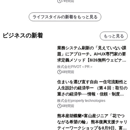
7時間前
ライフスタイルの新着をもっと見る
ビジネスの新着
もっと見る
業務システム刷新の「見えていない課
題」にアプローチ。AI×UX専門家の要
求定義メソッド【8/26無料ウェビナ
ー】株式会社PIVOT
株式会社PIVOT＜PR＞
4時間前
住まいを選び直す自由 ー住宅流動性と
人生設計の経済学ー （第４回：取引の
重さの経済学──情報・信頼・制度を
PropTechはどう組み替えるか）｜
株式会社property technologies
PropTech-Lab
4時間前
熊本産胡蝶蘭×富山産ジニア「花でつ
ながる希望の輪」 熊本復興支援チャリ
ティーワークショップを8月9日、富