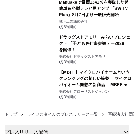
Makuakeで目標1341％を突破した超
簡単＆小型テレビ用アンプ 「SW TV
Plus」8月7日より一般販売開始！ ケ
4
ーブル1本つなぐだけ、テレビの音が
城下工業株式会社
ぐっと豊かに
6時間前
ドラッグストアモリ みらいプロジェ
クト 「子どもお仕事参観デー2026」
を開催！
5
株式会社ドラッグストアモリ
3時間前
【MBFF】マイクロバイオームという
クレンジングの新しい提案 マイクロ
バイオーム発想の新商品 「MBFF mb
6
クレンジングPRO」を2026年8月6日
株式会社フローリストジャパン
発売
3時間前
トップ
ライフスタイルのプレスリリース一覧
医療法人社団
プレスリリース配信