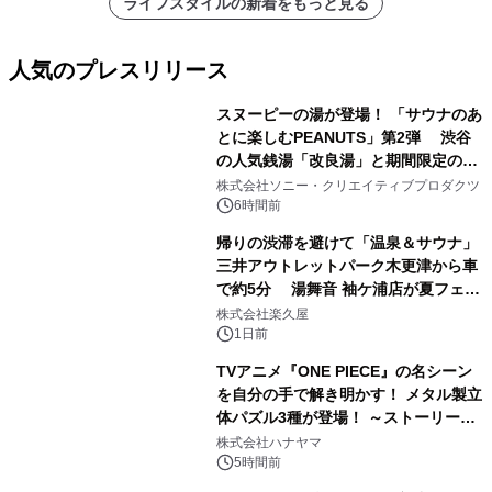
ライフスタイルの新着をもっと見る
人気のプレスリリース
スヌーピーの湯が登場！ 「サウナのあ
とに楽しむPEANUTS」第2弾 渋谷
の人気銭湯「改良湯」と期間限定のコ
1
ラボレーション サウナイキタイコラ
株式会社ソニー・クリエイティブプロダクツ
ボグッズも発売決定！
6時間前
帰りの渋滞を避けて「温泉＆サウナ」
三井アウトレットパーク木更津から車
で約5分 湯舞音 袖ケ浦店が夏フェア
2
メニューを提供
株式会社楽久屋
1日前
TVアニメ『ONE PIECE』の名シーン
を自分の手で解き明かす！ メタル製立
体パズル3種が登場！ ～ストーリーと
3
ギミックが融合した 大人の体験型パズ
株式会社ハナヤマ
ルが8月7日(金)12時より先行予約受付
5時間前
開始～