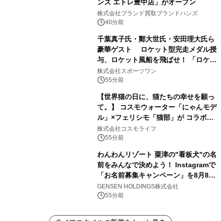
ンズ エトレ豊中店」がオープン
株式会社ブランド買取ブランドハンズ
40分前
千葉真子氏・鄭大世氏・安田理大氏ら
豪華ゲスト ロケット型完走メダル授
与、ロケット風船を飛ばせ！ 「ロケッ
トマラソン2026」開催
株式会社スポーツワン
55分前
【世界猫の日に、猫たちの幸せを願っ
て。】 コスモウォーター「にゃんモデ
ル」×フェリシモ「猫部」が コラボキ
ャンペーンを実施
株式会社コスモライフ
55分前
わんわんリゾート 粟津の"看板犬"の名
前をみんなで決めよう！ Instagramで
「お名前募集キャンペーン」を8月8日
(土)より開催
GENSEN HOLDINGS株式会社
55分前