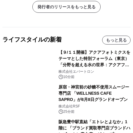
発行者のリリースをもっと見る
ライフスタイルの新着
もっと見る
【９/１１開催】アクアフォトミクスを
テーマとした特別フォーラム（東京）
「分野を超える水の世界：アクアフォ
トミクスが切り拓く新しい科学の地
株式会社エバートロン
平」を開催
10分前
原宿・神宮前の砂糖不使用スムージー
専門店 「WELLNESS CAFE
SAPRO」が8月8日グランドオープン
株式会社RSF
25分前
阪急豊中駅直結「エトレとよなか」1
階に 「ブランド買取専門店ブランドハ