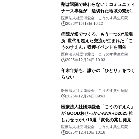
割は退院で終わらない：コミュニティ
ナース専従が「途切れた地域の繋が
り」を復活させ、安心の在宅生活を支
医療法人社団鴻愛会 こうのす共生病院
える
2026年1月13日 10:12
病院が畑でつくる、もう一つの“居場
所”世代を超えた交流が生まれた「こ
うのすえん」収穫イベントを開催
医療法人社団鴻愛会 こうのす共生病院
2025年12月24日 10:03
年末年始も、誰かの「ひとり」をつく
らない
医療法人社団鴻愛会 こうのす共生病院
2025年12月24日 09:43
医療法人社団鴻愛会「こうのすえん」
が GOODおせっかいAWARD2025 推
しおせっかい10選「変化の兆し発見
賞」を受賞
医療法人社団鴻愛会 こうのす共生病院
2025年12月10日 10:16