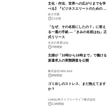
文化・作法、世界への広がりまでを学
べる】『ビジネスエリートのための 教
養としての蕎麦』2026年8月25日
あさ出版
（火）発売
11分前
「なぜ、その名前にしたの？」に答え
る一通の手紙 ―「きみの名前はね」正
式リリース
きみの名前はね
7時間前
主婦が「10時から16時まで」で働ける
派遣求人の実態調査を公開
株式会社cielo azul
9時間前
ゴミ出しのストレス、まだ抱えてます
か？
LivelyLifeライブリーライフ株式会社
11時間前