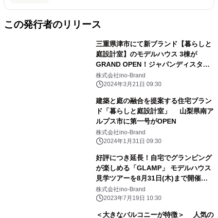
この発行者のリリース
三重県津市にて新ブランド【暮らしと
庭設計室】のモデルハウス 3棟が
GRAND OPEN！ジャパンディスタイ
ル「nor.(ノル)」 2024年3月23日(土)
株式会社ino-Brand
～完成見学会開催
2024年3月21日 09:30
建築と庭の融合を提案する住宅ブラン
ド「暮らしと庭設計室」 山梨県南ア
ルプス市に第一号がOPEN
株式会社ino-Brand
2024年1月31日 09:30
好評につき延長！自宅でグランピング
が楽しめる「GLAMP」 モデルハウス
見学ツアーを8月31日(木)まで開催
～遠方からの来場に対しても交通費サ
株式会社ino-Brand
ポートで対応～
2023年7月19日 10:30
＜大きなバルコニーが特徴＞ 人気の