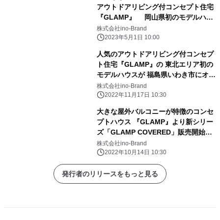
アウトドアリビング付コンセプト住宅
『GLAMP』 岡山県初のモデルハウ
スをオープン！
株式会社ino-Brand
2023年5月1日 10:00
人気のアウトドアリビング付コンセプ
ト住宅『GLAMP』の 東北エリア初の
モデルハウスが 福島県いわき市にオー
プン！
株式会社ino-Brand
2022年11月17日 10:30
大きな屋外バルコニーが特徴のコンセ
プトハウス 『GLAMP』より新シリー
ズ「GLAMP COVERED」販売開始！
10月11日 三重県菰野町潤田にモデル
株式会社ino-Brand
ハウスオープン
2022年10月14日 10:30
発行者のリリースをもっと見る