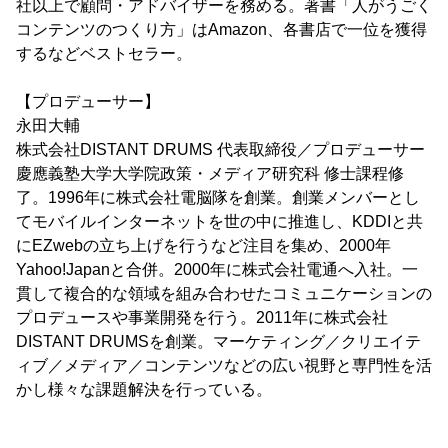
社以上で顧問・アドバイザーを務める。著書「人がうごく
コンテンツのつくり方」はAmazon、各書店で一位を獲得
するなどベストセラー。
【プロデューサー】
永田大輔
株式会社DISTANT DRUMS 代表取締役／プロデューサー
慶應義塾大学大学院政策・メディア研究科 修士課程修
了。1996年に株式会社電脳隊を創業。創業メンバーとし
てモバイルインターネットを世の中に推進し、KDDIと共
にEZwebの立ち上げを行うなど注目を集め、2000年
Yahoo!Japanと合併。2000年に株式会社電通へ入社。一
貫して複合的な領域を組み合わせたコミュニケーションの
プロデュースや事業開発を行う。2011年に株式会社
DISTANT DRUMSを創業。マーケティング／クリエイテ
ィブ／メディア／コンテンツなどの広い視野と専門性を活
かし様々な課題解決を行っている。