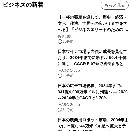
ビジネスの新着
もっと見る
【一杯の蕎麦を通して、歴史・経済・
文化・作法、世界への広がりまでを学
べる】『ビジネスエリートのための 教
養としての蕎麦』2026年8月25日
あさ出版
（火）発売
11分前
日本ワイン市場は力強い成長を見せて
おり、2034年までに米ドル 50.4 十億
に達し、CAGR 5.07%で成長すると予
測
IMARC Group
11分前
日本の広告市場規模、2034年までに
831億4,000万米ドルに到達へ ― 2026
～2034年のCAGRは3.70%
IMARC Group
31分前
日本の農業用ロボット市場、2034年ま
でに15億1,346万米ドル超へ拡大と予