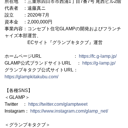
所在地 ：三重県四日市市西浦1丁目7番7号 尾西ビル2階
代表者 ：遠藤真ニ
設立 ：2020年7月
資本金 ：2,000,000円
事業内容：コンセプト住宅GLAMPの開発およびフランチ
ャイズ本部運営、
ECサイト『グランプキタクブ』運営
ホームページURL ：
https://fc.g-lamp.jp/
GLAMP公式ブランドサイトURL ：
https://g-lamp.jp/
グランプキタクブ公式サイトURL：
https://glampkitakubu.com/
【各種SNS】
＜GLAMP＞
Twitter ：
https://twitter.com/glamptweet
Instagram：
https://www.instagram.com/glamp_net/
＜グランプキタクブ＞