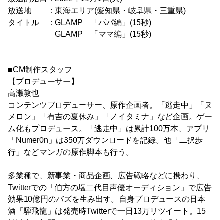
放送地 ：東海エリア(愛知県・岐阜県・三重県)
タイトル ：GLAMP 「パパ編」(15秒)
GLAMP 「ママ編」(15秒)
■CM制作スタッフ
【プロデューサー】
高瀬敦也
コンテンツプロデューサー、原作企画者。「逃走中」「ヌ
メロン」「有吉の夏休み」「ノイタミナ」など企画。ゲー
ム化もプロデュース。「逃走中」は累計100万本、アプリ
「Numer0n」は350万ダウンロードを記録。他「二択歩
行」などマンガの原作脚本も行う。
多業種で、新事業・商品企画、広告戦略などに携わり、
Twitterでの「伯方の塩二代目声優オーディション」で広告
効果10億円のバズを生み出す。自身プロデュースの日本
酒「騨飛龍」は発売時Twitterで一日13万リツイート。15