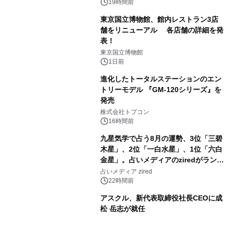
19時間前
東京国立博物館、館内レストラン3店
舗をリニューアル 各店舗の詳細を発
表！
2
東京国立博物館
1日前
進化したトータルステーションのエン
トリーモデル 『GM-120シリーズ』を
発売
3
株式会社トプコン
16時間前
九星気学で占う8月の運勢、3位「三碧
木星」、2位「一白水星」、1位「六白
金星」。占いメディアのziredがランキ
4
ングを発表
占いメディア zired
22時間前
アスクル、新代表取締役社長CEOに成
松 岳志が就任
5