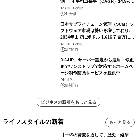
測 ― 年平均成長率（CAGR）14.9%を
記録
IMARC Group
41分前
日本サプライチェーン管理（SCM）ソ
フトウェア市場は勢いを増しており、
2034年までに米ドル 1,616.7 百万に達
し、CAGR 3.42%で成長すると予測
IMARC Group
1時間前
DK-HP、サーバー設定から運用・修正
までワンストップで対応するホームペ
ージ制作請負サービスを提供中
DK-HP
9時間前
ビジネスの新着をもっと見る
ライフスタイルの新着
もっと見る
【一杯の蕎麦を通して、歴史・経済・