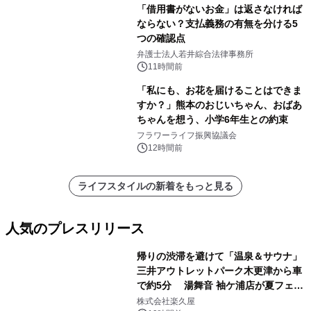
「借用書がないお金」は返さなければ
ならない？支払義務の有無を分ける5
つの確認点
弁護士法人若井綜合法律事務所
11時間前
「私にも、お花を届けることはできま
すか？」熊本のおじいちゃん、おばあ
ちゃんを想う、小学6年生との約束
フラワーライフ振興協議会
12時間前
ライフスタイルの新着をもっと見る
人気のプレスリリース
帰りの渋滞を避けて「温泉＆サウナ」
三井アウトレットパーク木更津から車
で約5分 湯舞音 袖ケ浦店が夏フェア
1
メニューを提供
株式会社楽久屋