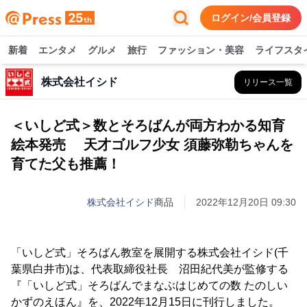
ログイン/会員登録
新着
エンタメ
グルメ
旅行
ファッション・美容
ライフスタ
株式会社イシド
リリース一覧
＜いしど式＞数とそろばんが両方わかる知育
絵本発売 天才ゴルフ少女 須藤弥勒ちゃんを
育てた父も推薦！
株式会社イシド
商品
2022年12月20日 09:30
「いしど式」そろばん教室を展開する株式会社イシド(千
葉県白井市)は、代表取締役社長 沼田紀代美が監修する
『「いしど式」そろばんでまなぶはじめての数 たのしい
かずのえほん』を、2022年12月15日に刊行しました。