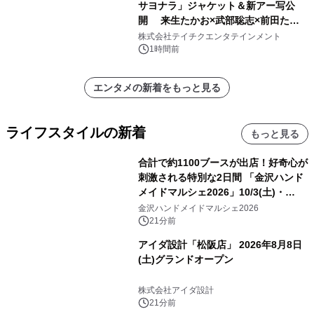
サヨナラ」ジャケット＆新アー写公
開 来生たかお×武部聡志×前田たか
ひろの豪華タッグ
株式会社テイチクエンタテインメント
1時間前
エンタメの新着をもっと見る
ライフスタイルの新着
もっと見る
合計で約1100ブースが出店！好奇心が
刺激される特別な2日間 「金沢ハンド
メイドマルシェ2026」10/3(土)・
10/4(日)開催
金沢ハンドメイドマルシェ2026
21分前
アイダ設計「松阪店」 2026年8月8日
(土)グランドオープン
株式会社アイダ設計
21分前