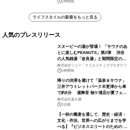
1時間前
ライフスタイルの新着をもっと見る
人気のプレスリリース
スヌーピーの湯が登場！ 「サウナのあ
とに楽しむPEANUTS」第2弾 渋谷
の人気銭湯「改良湯」と期間限定のコ
1
ラボレーション サウナイキタイコラ
株式会社ソニー・クリエイティブプロダクツ
ボグッズも発売決定！
1時間前
帰りの渋滞を避けて「温泉＆サウナ」
三井アウトレットパーク木更津から車
で約5分 湯舞音 袖ケ浦店が夏フェア
2
メニューを提供
株式会社楽久屋
1日前
【一杯の蕎麦を通して、歴史・経済・
文化・作法、世界への広がりまでを学
べる】『ビジネスエリートのための 教