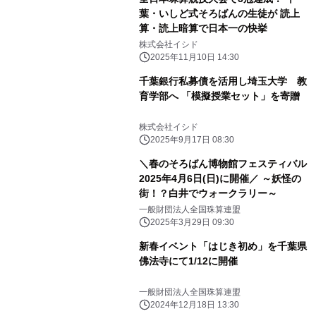
葉・いしど式そろばんの生徒が 読上
算・読上暗算で日本一の快挙
株式会社イシド
2025年11月10日 14:30
千葉銀行私募債を活用し埼玉大学 教
育学部へ 「模擬授業セット」を寄贈
株式会社イシド
2025年9月17日 08:30
＼春のそろばん博物館フェスティバル
2025年4月6日(日)に開催／ ～妖怪の
街！？白井でウォークラリー～
一般財団法人全国珠算連盟
2025年3月29日 09:30
新春イベント「はじき初め」を千葉県
佛法寺にて1/12に開催
一般財団法人全国珠算連盟
2024年12月18日 13:30