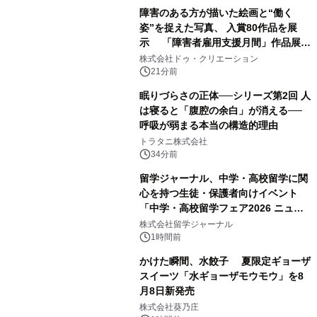
障害のある方が描いた絵画と“働く
姿”を捉えた写真、 入賞80作品を展
示 「障害者雇用支援月間」作品展示
会を 東京・愛知で開催
株式会社ドゥ・クリエーション
21分前
眠りづらさの正体──シリーズ第2回 人
は寝ると「腹腔の余白」が消える──
呼吸が弱まる本当の構造的理由
トラタニ株式会社
34分前
留学ジャーナル、中学・高校留学に関
心を持つ生徒・保護者向けイベント
「中学・高校留学フェア2026 ニュー
ジーランド＆オーストラリア」を
株式会社留学ジャーナル
9/12(土)に開催
1時間前
かけた瞬間、水餃子 夏限定ギョーザ
スイーツ「水ギョーザモウモウ」を8
月8日新発売
株式会社葵乃庄