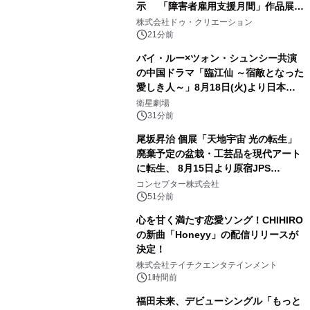
示 「障害者雇用支援月間」作品展示
会を 東京・愛知で開催
株式会社ドゥ・クリエーション
21分前
バイ・ルー×ツォン・シュンシー共演
の中国ドラマ「臨江仙 ～宿敵となった
愛しき人～」8月18日(火)より日本初
放送！YouTubeにて8月11日(火)より
衛星劇場
第1話期間限定公開！CS衛星劇場
31分前
尾坂昇治 個展「天地宇宙 光の転生」
廃棄予定の盆栽・工芸品を現代アート
に転生、 8月15日より原宿JPS
Galleryにて約30点を展示
コンセプター株式会社
51分前
心を甘く満たす恋愛ソング！CHIHIRO
の新曲「Honeyy」の配信リリースが
決定！
株式会社テイチクエンタテインメント
1時間前
福田未来、デビューシングル「もっと