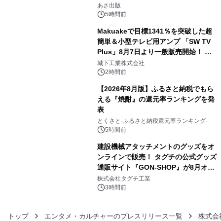
3
養としての蕎麦』2026年8月25日
あさ出版
（火）発売
5時間前
Makuakeで目標1341％を突破した超
簡単＆小型テレビ用アンプ 「SW TV
Plus」8月7日より一般販売開始！ ケ
4
ーブル1本つなぐだけ、テレビの音が
城下工業株式会社
ぐっと豊かに
2時間前
【2026年8月版】ふるさと納税でもら
える『焼酎』の還元率ランキングを発
表
5
とくさと-ふるさと納税還元率ランキング-
5時間前
建設機械アタッチメントのグッズをオ
ンラインで販売！ タグチの公式グッズ
通販サイト『GON-SHOP』が8月オー
6
プン
株式会社タグチ工業
3時間前
トップ
エンタメ・カルチャーのプレスリリース一覧
株式会