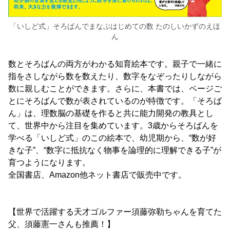
「いしど式」そろばんでまなぶはじめての数 たのしいかずのえほ
ん
数とそろばんの両方がわかる知育絵本です。親子で一緒に
指をさしながら数を数えたり、数字をなぞったりしながら
数に親しむことができます。さらに、本書では、ページご
とにそろばんで数が表されているのが特徴です。「そろば
ん」は、理数脳の基礎を作ると共に能力開発の教具とし
て、世界中から注目を集めています。3歳からそろばんを
学べる「いしど式」のこの絵本で、幼児期から、“数が好
きな子”、“数字に抵抗なく物事を論理的に理解できる子”が
育つようになります。
全国書店、Amazon他ネット書店で販売中です。
【世界で活躍する天才ゴルファー須藤弥勒ちゃんを育てた
父、須藤憲一さんも推薦！】