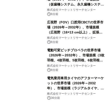
（仮歯橋システム、永久歯橋システ
ム）・分析レポートを発表
株式会社マーケットリサーチセンター
6分前
広視野（FOV）口腔用CBCTの世界市
場（2026年～2032年）、市場規模
（広視野（16×13 cm以上）、拡張広
視野（18×16 cm以上）、超広視野
株式会社マーケットリサーチセンター
（24×19 cm以上））・分析レポート
6分前
を発表
電動可変ピッチプロペラの世界市場
（2026年～2032年）、市場規模（3枚
羽根、4枚羽根、5枚羽根、6枚羽根、
その他）・分析レポートを発表
株式会社マーケットリサーチセンター
6分前
電気乗用車用タイヤのアフターマーケ
ットの世界市場（2026年～2032
年）、市場規模（ラジアルタイヤ、サ
イドウォール補強タイヤ、その他）・
株式会社マーケットリサーチセンター
分析レポートを発表
36分前