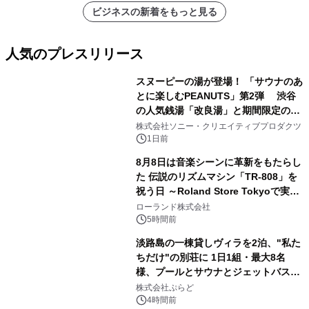
ビジネスの新着をもっと見る
人気のプレスリリース
スヌーピーの湯が登場！ 「サウナのあ
とに楽しむPEANUTS」第2弾 渋谷
の人気銭湯「改良湯」と期間限定のコ
1
ラボレーション サウナイキタイコラ
株式会社ソニー・クリエイティブプロダクツ
ボグッズも発売決定！
1日前
8月8日は音楽シーンに革新をもたらし
た 伝説のリズムマシン「TR-808」を
祝う日 ～Roland Store Tokyoで実機
2
を展示しての 記念キャンペーンを開
ローランド株式会社
催 英国ラジオ「NTS」の 特別プログ
5時間前
ラムや、「TR-808」を愛する伝説的
淡路島の一棟貸しヴィラを2泊、"私た
アーティストを フィーチャーしたアニ
ちだけ"の別荘に 1日1組・最大8名
メーションを公開～
様、プールとサウナとジェットバス付
3
きで Villa Mon Temps AWAJIの連泊
株式会社ぷらど
素泊りプラン
4時間前