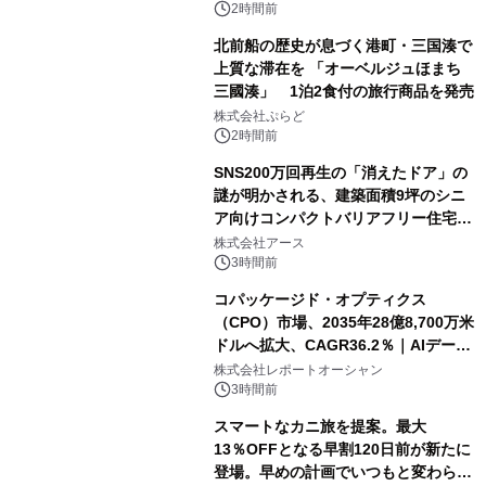
2時間前
北前船の歴史が息づく港町・三国湊で
上質な滞在を 「オーベルジュほまち
三國湊」 1泊2食付の旅行商品を発売
株式会社ぷらど
2時間前
SNS200万回再生の「消えたドア」の
謎が明かされる、建築面積9坪のシニ
ア向けコンパクトバリアフリー住宅が
誕生
株式会社アース
3時間前
コパッケージド・オプティクス
（CPO）市場、2035年28億8,700万米
ドルへ拡大、CAGR36.2％｜AIデータ
センター・高速光通信需要が成長を加
株式会社レポートオーシャン
速
3時間前
スマートなカニ旅を提案。最大
13％OFFとなる早割120日前が新たに
登場。早めの計画でいつもと変わらぬ