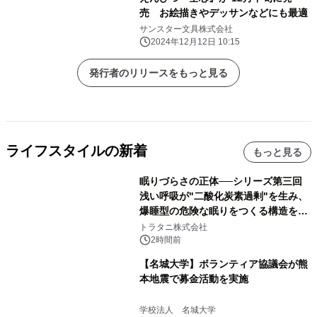
売 お絵描きやデッサンなどにも最適
サンスター文具株式会社
2024年12月12日 10:15
発行者のリリースをもっと見る
ライフスタイルの新着
もっと見る
眠りづらさの正体──シリーズ第三回
浅い呼吸が"二酸化炭素過剰"を生み、
爆睡型の危険な眠りをつくる構造を解
説
トラタニ株式会社
2時間前
【名城大学】ボランティア協議会が熊
本地震で募金活動を実施
学校法人 名城大学