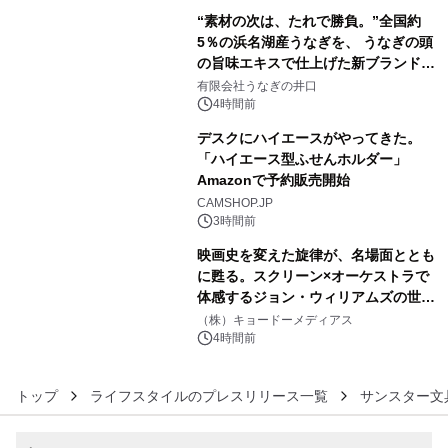
“素材の次は、たれで勝負。”全国約
5％の浜名湖産うなぎを、 うなぎの頭
の旨味エキスで仕上げた新ブランド
4
「井口の誉」誕生
有限会社うなぎの井口
4時間前
デスクにハイエースがやってきた。
「ハイエース型ふせんホルダー」
Amazonで予約販売開始
5
CAMSHOP.JP
3時間前
映画史を変えた旋律が、名場面ととも
に甦る。スクリーン×オーケストラで
体感するジョン・ウィリアムズの世
6
界。ジョン・ウィリアムズ：シネマ・
（株）キョードーメディアス
スペクタキュラー・コンサート 開催決
4時間前
定！
トップ
ライフスタイルのプレスリリース一覧
サンスター文