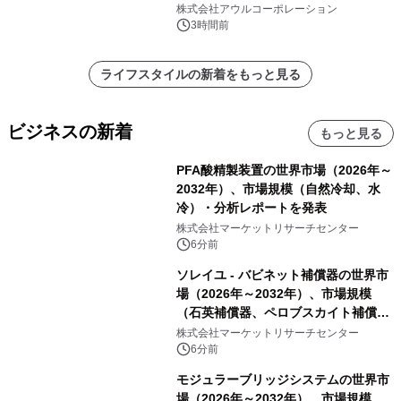
大人の冬旅を。ー夕日ヶ浦温泉「佳松
株式会社アウルコーポレーション
苑 別邸ふうか」ー
3時間前
ライフスタイルの新着をもっと見る
ビジネスの新着
もっと見る
PFA酸精製装置の世界市場（2026年～
2032年）、市場規模（自然冷却、水
冷）・分析レポートを発表
株式会社マーケットリサーチセンター
6分前
ソレイユ - バビネット補償器の世界市
場（2026年～2032年）、市場規模
（石英補償器、ペロブスカイト補償
器、その他）・分析レポートを発表
株式会社マーケットリサーチセンター
6分前
モジュラーブリッジシステムの世界市
場（2026年～2032年）、市場規模