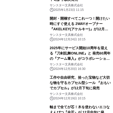
サンスター文具株式会社
2025年1月23日 11:15
開封・開梱すべてこれ一つ！開けたい
時にすぐ使える 2WAYオープナー
『AKELKEY(アケルキー)』が12月下
旬に発売
サンスター文具株式会社
2024年12月24日 10:15
2025年にサービス開始10周年を迎え
る『刀剣乱舞ONLINE』と 発売60周年
の『アーム筆入』がコラボレーショ
ン！ 文具雑貨シリーズを「大本丸博
サンスター文具株式会社
2025」にて先行販売！
2024年12月20日 16:30
工作や自由研究、拾った宝物など大切
な物を守るカプセル型シール 『おもい
でカプセル』が12月下旬に発売
サンスター文具株式会社
2024年12月19日 10:15
軸まで全てが芯！木を使わないエコな
えんぴつ『全芯』が 12月中旬に発