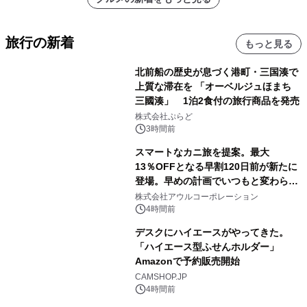
旅行の新着
もっと見る
北前船の歴史が息づく港町・三国湊で
上質な滞在を 「オーベルジュほまち
三國湊」 1泊2食付の旅行商品を発売
株式会社ぷらど
3時間前
スマートなカニ旅を提案。最大
13％OFFとなる早割120日前が新たに
登場。早めの計画でいつもと変わらぬ
大人の冬旅を。ー夕日ヶ浦温泉「佳松
株式会社アウルコーポレーション
苑 別邸ふうか」ー
4時間前
デスクにハイエースがやってきた。
「ハイエース型ふせんホルダー」
Amazonで予約販売開始
CAMSHOP.JP
4時間前