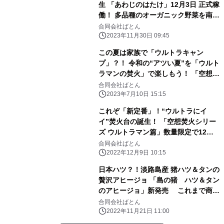
生 「あわじのはたけ」12月3日 正式稼
働！ 多品種のオーガニック野菜を南あ
わじ市からお届け
合同会社ばとん
2023年11月30日 09:45
この夏は家族で「ウルトラキャン
プ」？！ 令和の“アツい夏”を「ウルト
ラマンの焚火」で楽しもう！ 「空想焚
火シリーズ ウルトラマン篇」 新PV完
合同会社ばとん
成＆キャンプ場レンタルいよいよ開
2023年7月10日 15:15
始！
これぞ「新定番」！“ウルトラにイ
イ”焚火台の誕生！ 「空想焚火シリー
ズ ウルトラマン篇」数量限定で12月9
日新発売 1966年放映『ウルトラマ
合同会社ばとん
ン』OPの影絵を焚火台で完全再現！
2022年12月9日 10:15
日本ハツ？！淡路島産 猪ハツ＆タンの
贅沢アヒージョ 「島の猪 ハツ＆タン
のアヒージョ」新発売 これまで商品
化が進まなかった部位を美味しく有効
合同会社ばとん
活用
2022年11月21日 11:00