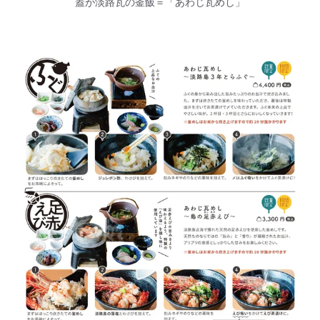
蓋が淡路瓦の釜飯＝「あわじ瓦めし」