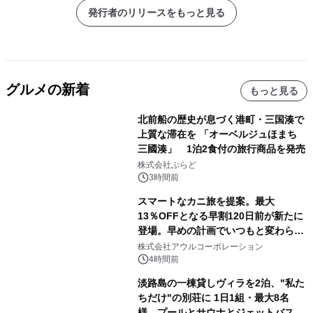
発行者のリリースをもっと見る
グルメの新着
もっと見る
北前船の歴史が息づく港町・三国湊で
上質な滞在を 「オーベルジュほまち
三國湊」 1泊2食付の旅行商品を発売
株式会社ぷらど
3時間前
スマートなカニ旅を提案。最大
13％OFFとなる早割120日前が新たに
登場。早めの計画でいつもと変わらぬ
大人の冬旅を。ー夕日ヶ浦温泉「佳松
株式会社アウルコーポレーション
苑 別邸ふうか」ー
4時間前
淡路島の一棟貸しヴィラを2泊、"私た
ちだけ"の別荘に 1日1組・最大8名
様、プールとサウナとジェットバス付