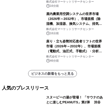
型燃料電池）・分析レポートを発表
株式会社マーケットリサーチセンター
16分前
屋内農業用空調システムの世界市場
（2026年～2032年）、市場規模（除
湿機、加湿器、換気システム、排気フ
ァン、空気循環システム）・分析レポ
株式会社マーケットリサーチセンター
ートを発表
16分前
座り・立ち姿勢対応患者リフトの世界
市場（2026年～2032年）、市場規模
（電動式、油圧式、手動式）・分析レ
ポートを発表
株式会社マーケットリサーチセンター
46分前
ビジネスの新着をもっと見る
人気のプレスリリース
スヌーピーの湯が登場！ 「サウナのあ
とに楽しむPEANUTS」第2弾 渋谷