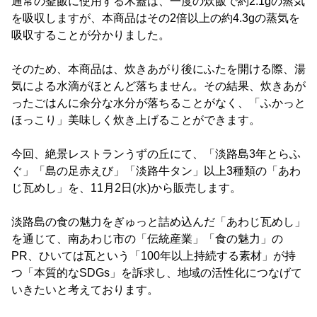
通常の釜飯に使用する木蓋は、一度の炊飯で約2.1gの蒸気
を吸収しますが、本商品はその2倍以上の約4.3gの蒸気を
吸収することが分かりました。
そのため、本商品は、炊きあがり後にふたを開ける際、湯
気による水滴がほとんど落ちません。その結果、炊きあが
ったごはんに余分な水分が落ちることがなく、「ふかっと
ほっこり」美味しく炊き上げることができます。
今回、絶景レストランうずの丘にて、「淡路島3年とらふ
ぐ」「島の足赤えび」「淡路牛タン」以上3種類の「あわ
じ瓦めし」を、11月2日(水)から販売します。
淡路島の食の魅力をぎゅっと詰め込んだ「あわじ瓦めし」
を通じて、南あわじ市の「伝統産業」「食の魅力」の
PR、ひいては瓦という「100年以上持続する素材」が持
つ「本質的なSDGs」を訴求し、地域の活性化につなげて
いきたいと考えております。