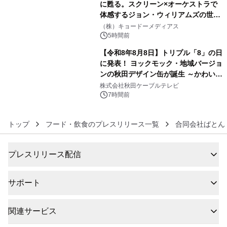
に甦る。スクリーン×オーケストラで
体感するジョン・ウィリアムズの世
5
界。ジョン・ウィリアムズ：シネマ・
（株）キョードーメディアス
スペクタキュラー・コンサート 開催決
5時間前
定！
【令和8年8月8日】トリプル「8」の日
に発表！ ヨックモック・地域バージョ
ンの秋田デザイン缶が誕生 ～かわいい
6
秋田犬の子犬と秋田の四季と名所を巡
株式会社秋田ケーブルテレビ
るパッケージ～ 9月1日(火)秋田県内で
7時間前
販売開始
トップ
フード・飲食のプレスリリース一覧
合同会社ばとん
プレスリリース配信
サポート
関連サービス