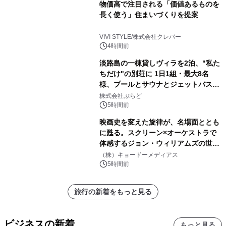
物価高で注目される「価値あるものを
長く使う」住まいづくりを提案
VIVI STYLE/株式会社クレバー
4時間前
淡路島の一棟貸しヴィラを2泊、"私た
ちだけ"の別荘に 1日1組・最大8名
様、プールとサウナとジェットバス付
きで Villa Mon Temps AWAJIの連泊
株式会社ぷらど
素泊りプラン
5時間前
映画史を変えた旋律が、名場面ととも
に甦る。スクリーン×オーケストラで
体感するジョン・ウィリアムズの世
界。ジョン・ウィリアムズ：シネマ・
（株）キョードーメディアス
スペクタキュラー・コンサート 開催決
5時間前
定！
旅行の新着をもっと見る
ビジネスの新着
もっと見る