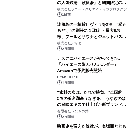
の人気銭湯「改良湯」と期間限定のコ
1
ラボレーション サウナイキタイコラ
株式会社ソニー・クリエイティブプロダクツ
ボグッズも発売決定！
1日前
淡路島の一棟貸しヴィラを2泊、"私た
ちだけ"の別荘に 1日1組・最大8名
様、プールとサウナとジェットバス付
2
きで Villa Mon Temps AWAJIの連泊
株式会社ぷらど
素泊りプラン
5時間前
デスクにハイエースがやってきた。
「ハイエース型ふせんホルダー」
Amazonで予約販売開始
3
CAMSHOP.JP
4時間前
“素材の次は、たれで勝負。”全国約
5％の浜名湖産うなぎを、 うなぎの頭
の旨味エキスで仕上げた新ブランド
4
「井口の誉」誕生
有限会社うなぎの井口
5時間前
映画史を変えた旋律が、名場面ととも