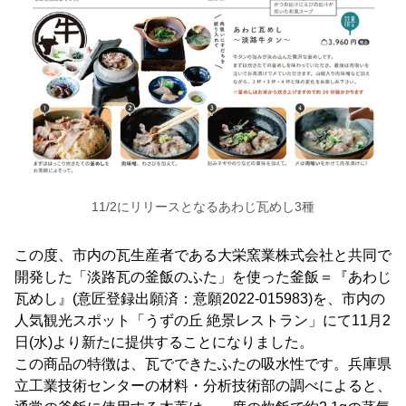
11/2にリリースとなるあわじ瓦めし3種
この度、市内の瓦生産者である大栄窯業株式会社と共同で
開発した「淡路瓦の釜飯のふた」を使った釜飯＝『あわじ
瓦めし』(意匠登録出願済：意願2022-015983)を、市内の
人気観光スポット「うずの丘 絶景レストラン」にて11月2
日(水)より新たに提供することになりました。
この商品の特徴は、瓦でできたふたの吸水性です。兵庫県
立工業技術センターの材料・分析技術部の調べによると、