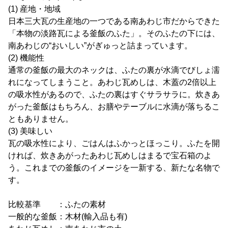
(1) 産地・地域
日本三大瓦の生産地の一つである南あわじ市だからできた
「本物の淡路瓦による釜飯のふた」。そのふたの下には、
南あわじの“おいしい”がぎゅっと詰まっています。
(2) 機能性
通常の釜飯の最大のネックは、ふたの裏が水滴でびしょ濡
れになってしまうこと。あわじ瓦めしは、木蓋の2倍以上
の吸水性があるので、ふたの裏はすぐサラサラに。炊きあ
がった釜飯はもちろん、お膳やテーブルに水滴が落ちるこ
ともありません。
(3) 美味しい
瓦の吸水性により、ごはんはふかっとほっこり。ふたを開
ければ、炊きあがったあわじ瓦めしはまるで宝石箱のよ
う。これまでの釜飯のイメージを一新する、新たな名物で
す。
比較基準 ：ふたの素材
一般的な釜飯：木材(輸入品も有)