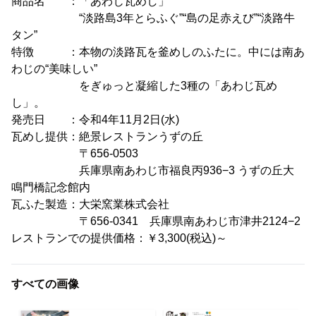
商品名 ：「あわじ瓦めし」
“淡路島3年とらふぐ”“島の足赤えび”“淡路牛
タン”
特徴 ：本物の淡路瓦を釜めしのふたに。中には南あ
わじの“美味しい”
をぎゅっと凝縮した3種の「あわじ瓦め
し」。
発売日 ：令和4年11月2日(水)
瓦めし提供：絶景レストランうずの丘
〒656-0503
兵庫県南あわじ市福良丙936−3 うずの丘大
鳴門橋記念館内
瓦ふた製造：大栄窯業株式会社
〒656-0341 兵庫県南あわじ市津井2124−2
レストランでの提供価格：￥3,300(税込)～
すべての画像