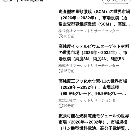
走査型容量顕微鏡（SCM）の世界市場
（2026年～2032年）、市場規模（通
常走査型容量顕微鏡（SCM）、高速走
査型容量顕微鏡（SCM））・分析レポ
株式会社マーケットリサーチセンター
ートを発表
16分前
高純度イッテルビウムターゲット材料
の世界市場（2026年～2032年）、市
場規模（純度3N、純度4N、純度5N、
その他）・分析レポートを発表
株式会社マーケットリサーチセンター
16分前
高純度三フッ化ホウ素-11の世界市場
（2026年～2032年）、市場規模
（99.9%グレード、99.99%グレー
ド）・分析レポートを発表
株式会社マーケットリサーチセンター
16分前
拡張可能な燃料電池モジュールの世界
市場（2026年～2032年）、市場規模
（リン酸型燃料電池、高分子電解質膜