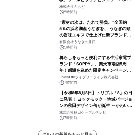
きで Villa Mon Temps AWAJIの連泊
株式会社ぷらど
素泊りプラン
5時間前
“素材の次は、たれで勝負。”全国約
5％の浜名湖産うなぎを、 うなぎの頭
の旨味エキスで仕上げた新ブランド
「井口の誉」誕生
有限会社うなぎの井口
5時間前
暮らしをもっと便利にする生活家電ブ
ランド「SOPPY」、楽天市場店5周
年！感謝を込めた限定キャンペーンを
8月10日より開催
LivelyLifeライブリーライフ株式会社
7時間前
【令和8年8月8日】トリプル「8」の日
に発表！ ヨックモック・地域バージョ
ンの秋田デザイン缶が誕生 ～かわいい
秋田犬の子犬と秋田の四季と名所を巡
株式会社秋田ケーブルテレビ
るパッケージ～ 9月1日(火)秋田県内で
7時間前
販売開始
グルメの新着をもっと見る