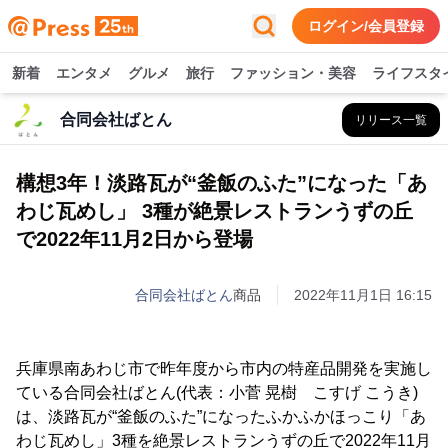
ログイン/会員登録
新着
エンタメ
グルメ
旅行
ファッション・美容
ライフスタ
合同会社ばとん
リリース一覧
構想3年！淡路瓦が“釜飯のふた”になった「あ
わじ瓦めし」 3種が絶景レストランうずの丘
で2022年11月2日から登場
合同会社ばとん
商品
2022年11月1日 16:15
兵庫県南あわじ市で昨年度から市内の特産品開発を実施し
ている合同会社ばとん(代表：小菅 晃樹 こすげ こうき)
は、淡路瓦が“釜飯のふた”になったふかふかほっこり「あ
わじ瓦めし」3種を絶景レストランうずの丘で2022年11月