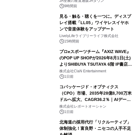
販売！～毎月１０日の定例企画～
JA全農の産直通販JAタウン
9時間前
見る・触る・聴くを一つに。ディスプ
レイ搭載「LL05」ワイヤレスイヤホ
ンで音楽体験をアップデート
LivelyLifeライブリーライフ株式会社
15時間前
プロeスポーツチーム『AXIZ WAVE』
のPOP UP SHOPが2026年8月1日(土)
よりSHIBUYA TSUTAYA 6階 IP書店で
開催決定！！
株式会社ClaN Entertainment
1日前
コパッケージド・オプティクス
（CPO）市場、2035年28億8,700万米
ドルへ拡大、CAGR36.2％｜AIデータ
センター・高速光通信需要が成長を加
株式会社レポートオーシャン
速
1日前
北海道の採用代行「リクルーティブ」
体制強化！富良野・ニセコの人手不足
を解消