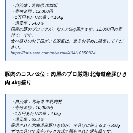
・自治体：宮崎県 木城町
・寄付金額：12,000円
・1万円あたりの量：4.16kg
・還元率：54.0％
国産の豚肉ブロックが、なんと5kg届きます。12,000円の寄
付で、です。
食べ盛りのお子様がいる家庭は、是非お早めに確保してくだ
さい。
https://furu-sato.com/miyazaki/404/10350324
豚肉のコスパ2位：肉屋のプロ厳選!北海道産豚ひき
肉 4kg盛り
・自治体：北海道 中札内村
・寄付金額：10,000円
・1万円あたりの量：4.0kg
・還元率：62.3％
厳選された北海道産豚ひき肉が、小分けに使えるよう500g
ずつに分けて真空パック方式で梱包された返礼品です。