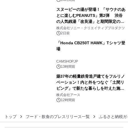
スの2施設で
スヌーピーの湯が登場！ 「サウナのあ
とに楽しむPEANUTS」第2弾 渋谷
の人気銭湯「改良湯」と期間限定のコ
4
ラボレーション サウナイキタイコラ
株式会社ソニー・クリエイティブプロダクツ
ボグッズも発売決定！
2日前
「Honda CB250T HAWK」Tシャツ登
場
5
CAMSHOP.JP
13時間前
築37年の軽量鉄骨造戸建てをフルリノ
ベーション！内と外をつなぐ「土間リ
ビング」で新たな暮らしを叶えた施工
6
事例を株式会社アースが公開
株式会社アース
12時間前
トップ
フード・飲食のプレスリリース一覧
ふるさと納税ガ