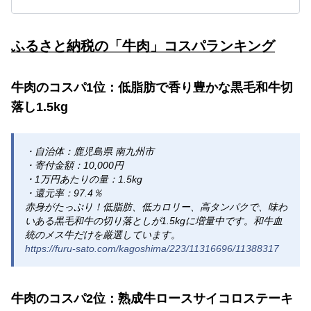
ふるさと納税の「牛肉」コスパランキング
牛肉のコスパ1位：低脂肪で香り豊かな黒毛和牛切
落し1.5kg
・自治体：鹿児島県 南九州市
・寄付金額：10,000円
・1万円あたりの量：1.5kg
・還元率：97.4％
赤身がたっぷり！低脂肪、低カロリー、高タンパクで、味わ
いある黒毛和牛の切り落としが1.5kgに増量中です。和牛血
統のメス牛だけを厳選しています。
https://furu-sato.com/kagoshima/223/11316696/11388317
牛肉のコスパ2位：熟成牛ロースサイコロステーキ