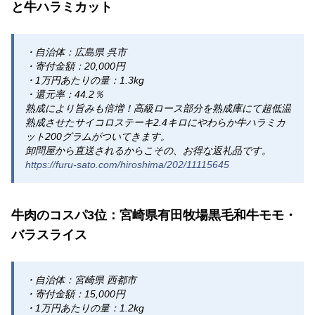
と牛ハラミカット
・自治体：広島県 呉市
・寄付金額：20,000円
・1万円あたりの量：1.3kg
・還元率：44.2％
熟成により旨みも倍増！高級ロース部分を熟成庫にて超低温
熟成させたサイコロステーキ2.4キロにやわらか牛ハラミカ
ット200グラムがついてきます。
卸問屋から直送されるからこその、お得な返礼品です。
https://furu-sato.com/hiroshima/202/11115645
牛肉のコスパ3位：宮崎県有田牧場黒毛和牛モモ・
バラスライス
・自治体：宮崎県 西都市
・寄付金額：15,000円
・1万円あたりの量：1.2kg