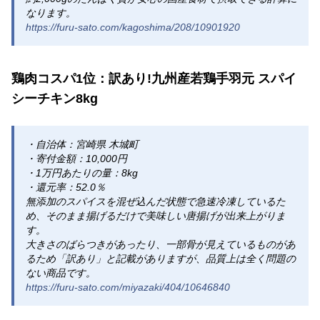
なります。
https://furu-sato.com/kagoshima/208/10901920
鶏肉コスパ1位：訳あり!九州産若鶏手羽元 スパイ
シーチキン8kg
・自治体：宮崎県 木城町
・寄付金額：10,000円
・1万円あたりの量：8kg
・還元率：52.0％
無添加のスパイスを混ぜ込んだ状態で急速冷凍しているた
め、そのまま揚げるだけで美味しい唐揚げが出来上がりま
す。
大きさのばらつきがあったり、一部骨が見えているものがあ
るため「訳あり」と記載がありますが、品質上は全く問題の
ない商品です。
https://furu-sato.com/miyazaki/404/10646840