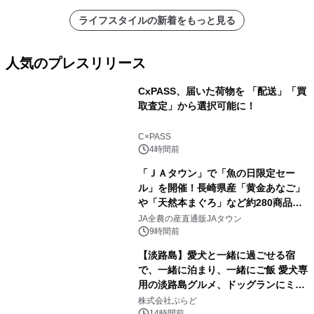
ライフスタイルの新着をもっと見る
人気のプレスリリース
CxPASS、届いた荷物を 「配送」「買
取査定」から選択可能に！
1
C×PASS
4時間前
「ＪＡタウン」で「魚の日限定セー
ル」を開催！長崎県産「黄金あなご」
や「天然本まぐろ」など約280商品を
2
販売！～毎月１０日の定例企画～
JA全農の産直通販JAタウン
9時間前
【淡路島】愛犬と一緒に過ごせる宿
で、一緒に泊まり、一緒にご飯 愛犬専
用の淡路島グルメ、ドッグランにミニ
3
プール グランピングとトレーラーハウ
株式会社ぷらど
14時間前