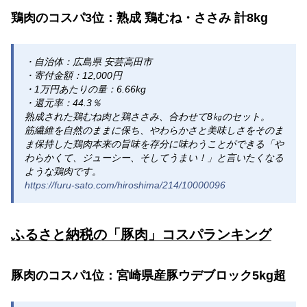
鶏肉のコスパ3位：熟成 鶏むね・ささみ 計8kg
・自治体：広島県 安芸高田市
・寄付金額：12,000円
・1万円あたりの量：6.66kg
・還元率：44.3％
熟成された鶏むね肉と鶏ささみ、合わせて8㎏のセット。
筋繊維を自然のままに保ち、やわらかさと美味しさをそのま
ま保持した鶏肉本来の旨味を存分に味わうことができる「や
わらかくて、ジューシー、そしてうまい！」と言いたくなる
ような鶏肉です。
https://furu-sato.com/hiroshima/214/10000096
ふるさと納税の「豚肉」コスパランキング
豚肉のコスパ1位：宮崎県産豚ウデブロック5kg超