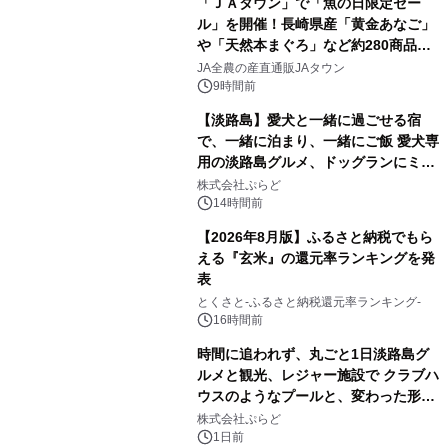
「ＪＡタウン」で「魚の日限定セー
ル」を開催！長崎県産「黄金あなご」
や「天然本まぐろ」など約280商品を
販売！～毎月１０日の定例企画～
JA全農の産直通販JAタウン
9時間前
【淡路島】愛犬と一緒に過ごせる宿
で、一緒に泊まり、一緒にご飯 愛犬専
用の淡路島グルメ、ドッグランにミニ
プール グランピングとトレーラーハウ
株式会社ぷらど
スの2施設で
14時間前
【2026年8月版】ふるさと納税でもら
える『玄米』の還元率ランキングを発
表
とくさと-ふるさと納税還元率ランキング-
16時間前
時間に追われず、丸ごと1日淡路島グ
ルメと観光、レジャー施設で クラブハ
ウスのようなプールと、変わった形の
サウナも 「THE BOXY AWAJI」のお
株式会社ぷらど
得な素泊まり連泊プランで
1日前