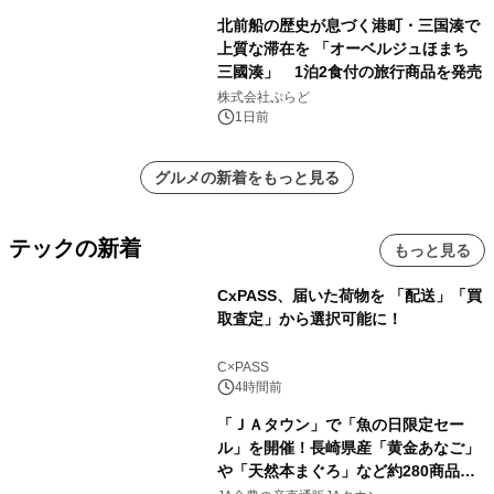
北前船の歴史が息づく港町・三国湊で
上質な滞在を 「オーベルジュほまち
三國湊」 1泊2食付の旅行商品を発売
株式会社ぷらど
1日前
グルメの新着をもっと見る
テックの新着
もっと見る
CxPASS、届いた荷物を 「配送」「買
取査定」から選択可能に！
C×PASS
4時間前
「ＪＡタウン」で「魚の日限定セー
ル」を開催！長崎県産「黄金あなご」
や「天然本まぐろ」など約280商品を