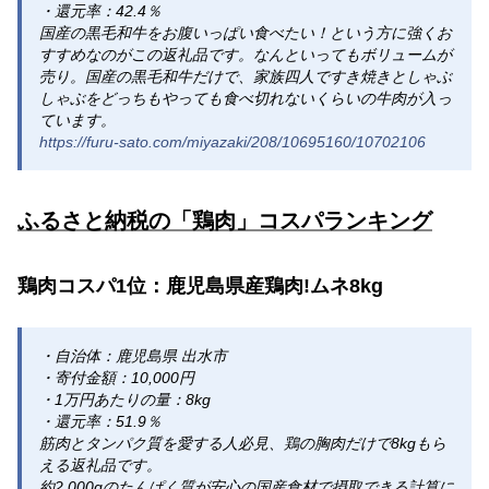
・還元率：42.4％
国産の黒毛和牛をお腹いっぱい食べたい！という方に強くお
すすめなのがこの返礼品です。なんといってもボリュームが
売り。国産の黒毛和牛だけで、家族四人ですき焼きとしゃぶ
しゃぶをどっちもやっても食べ切れないくらいの牛肉が入っ
ています。
https://furu-sato.com/miyazaki/208/10695160/10702106
ふるさと納税の「鶏肉」コスパランキング
鶏肉コスパ1位：鹿児島県産鶏肉!ムネ8kg
・自治体：鹿児島県 出水市
・寄付金額：10,000円
・1万円あたりの量：8kg
・還元率：51.9％
筋肉とタンパク質を愛する人必見、鶏の胸肉だけで8kgもら
える返礼品です。
約2,000gのたんぱく質が安心の国産食材で摂取できる計算に