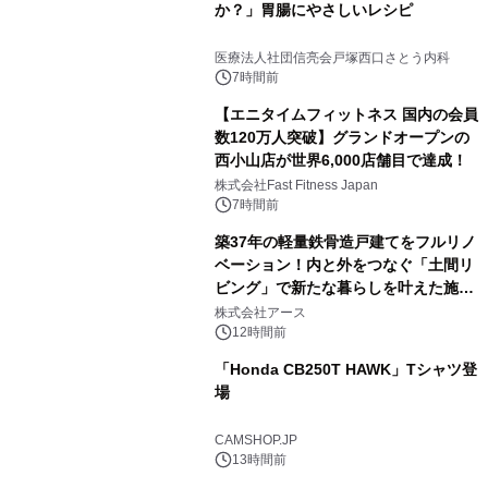
か？」胃腸にやさしいレシピ
医療法人社団信亮会戸塚西口さとう内科
7時間前
【エニタイムフィットネス 国内の会員
数120万人突破】グランドオープンの
西小山店が世界6,000店舗目で達成！
株式会社Fast Fitness Japan
7時間前
築37年の軽量鉄骨造戸建てをフルリノ
ベーション！内と外をつなぐ「土間リ
ビング」で新たな暮らしを叶えた施工
事例を株式会社アースが公開
株式会社アース
12時間前
「Honda CB250T HAWK」Tシャツ登
場
CAMSHOP.JP
13時間前