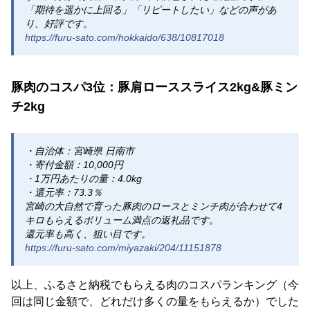
「期待を遥かに上回る」「リピートしたい」などの声があ
り、好評です。
https://furu-sato.com/hokkaido/638/10817018
豚肉のコスパ3位：豚肩ローススライス2kg&豚ミン
チ2kg
・自治体：宮崎県 日南市
・寄付金額：10,000円
・1万円あたりの量：4.0kg
・還元率：73.3％
宮崎の大自然で育った豚肉のロースとミンチ肉が合わせて4
キロもらえるボリューム満点の返礼品です。
還元率も高く、狙い目です。
https://furu-sato.com/miyazaki/204/11151878
以上、ふるさと納税でもらえる肉のコスパランキング（今
回は同じ金額で、どれだけ多くの量をもらえるか）でした