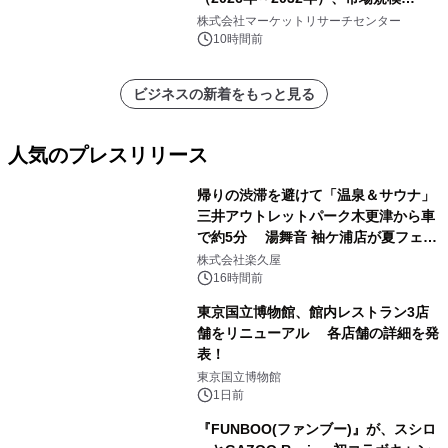
（0.995、0.999、その他）・分析レポ
株式会社マーケットリサーチセンター
ートを発表
10時間前
ビジネスの新着をもっと見る
人気のプレスリリース
帰りの渋滞を避けて「温泉＆サウナ」
三井アウトレットパーク木更津から車
で約5分 湯舞音 袖ケ浦店が夏フェア
1
メニューを提供
株式会社楽久屋
16時間前
東京国立博物館、館内レストラン3店
舗をリニューアル 各店舗の詳細を発
表！
2
東京国立博物館
1日前
『FUNBOO(ファンブー)』が、スシロ