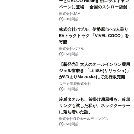
ーとGAZOO Racing 初コラボキャン
ペーンに登場 全国のスシロー店舗で
3
GR 4車種の FUNBOO(ミニカー)付き
株式会社JAM
メニューが展開されます
10時間前
株式会社バブル、伊勢原市へ3人乗り
EVトゥクトゥク 「VIVEL COCO」を
寄贈
4
株式会社バブル
16時間前
【新発売】大人のオールインワン薬用
ジェル歯磨き 「LilliSH(リリッシュ)」
が8/3よりMakuakeにて先行販売開
5
始！
スモカ歯磨株式会社
11時間前
冷感タオルも、首掛け扇風機も、冷却
リングも試した私が、ネッククーラー
に落ち着いた話。
6
株式会社G.Oホールディングス
16時間前