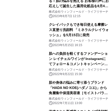
る！肌の悩みを抱える お客様の声にお
応えして誕生した薬用化粧品を8月4日
発売
株式会社ウィンフィールド・ライフリサーチ
2023年8月7日 12:15
クレイパックもでき毎日使える摩擦レ
ス直塗り洗顔料 「ミネラルクレイウォ
ッシュ」を5月15日に発売
株式会社ウィンフィールド・ライフリサーチ
2023年5月15日 16:15
肌への負担を軽くするファンデーショ
ン レイチェルワインが Instagramに
てフォロー＆コメントキャンペーンを
9/22より実施 公式オンラインショッ
株式会社ウィンフィールド・ライフリサーチ
プでお得なキャンペーンも同時開催
2022年9月22日 15:30
肌や身体の悩みに寄り添うブランド
「HADA NO KOE(ハダノコエ)」から
角層集中保湿美容液［モイストバラン
スセラム］発売
株式会社ウィンフィールド・ライフリサーチ
2022年7月11日 13:00