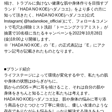
傾け、トラブルに負けない健康な肌や身体作りを目指すブ
ランド「HADA NO KOE(ハダノコエ)」をより多くの方に
知って頂きたく、HADA NO KOE(ハダノコエ)公式
Instagram( @hadanokoe_official )にて、フォロー＆コメン
トで毛穴お掃除ミスト洗顔「トーニングクリアミスト」が
抽選で10名様に当たるキャンペーンを2022年10月28日
(金)18:00より開催します。
※「HADA NO KOE」の「E」の正式表記は「E」にアク
サン記号が記載されたものとなります。
■ブランド紹介
ライフステージによって環境が変化する中で、私たちの肌
や身体の状態はゆらぎがちに。
肌からのSOS＝声に耳を傾けること、それは自分の肌や
身体をきちんと知ることだと私たちは考えます。
HADA NO KOE(ハダノコエ)は、肌や身体の悩みに寄り添
う商品をひとつひとつ丁寧に発信し、優しい友達のような
存在でありながらも悩みをしっかり解決する強さをもつ、