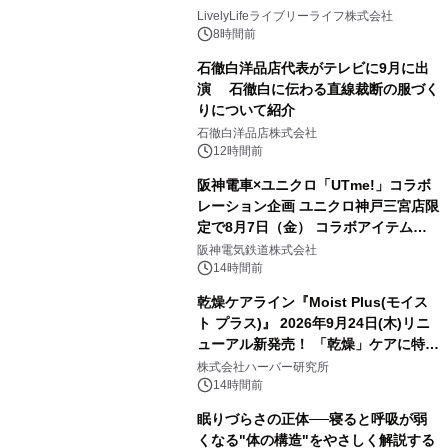
LivelyLifeライブリーライフ株式会社
8時間前
石徹白洋品店代表がテレビに9月に出
演 石徹白に伝わる直線裁断の服づく
りについて紹介
石徹白洋品店株式会社
12時間前
阪神電車×ユニクロ「UTme!」コラボ
レーション企画 ユニクロ神戸三宮店限
定で8月7日（金） コラボアイテムが
発売決定！
阪神電気鉄道株式会社
14時間前
乾燥ケアライン『Moist Plus(モイス
ト プラス)』 2026年9月24日(木)リニ
ューアル新発売！ 「乾燥」ケアに特化
し、ライン使いで潤いに満ちた肌へ
株式会社ハーバー研究所
14時間前
眠りづらさの正体──寝ると呼吸が弱
くなる"体の構造"をやさしく解説する