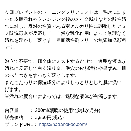
今回プレゼントのトーニングクリアミストは、毛穴に詰ま
った皮脂汚れやクレンジング後のメイク残りなどの酸性汚
れに対し、反対の性質である弱アルカリ性に調整したアミ
ノ酸洗顔水が反応して、自然な乳化作用によって無理なく
汚れを浮かして落とす、界面活性剤フリーの無添加洗顔料
です。
泡立て不要で、顔全体にミストするだけで、透明な液体が
汚れに反応して白く濁り※、毛穴の皮脂汚れや黒ずみ、肌
のべたつきをすっきり落とします。
またこだわりの保湿成分によりしっとりとした肌に洗い上
げます。
※汚れの度合いによっては、透明な液体が白濁します。
内容量 ： 200ml(朝晩の使用で約1か月分)
販売価格 ： 3,850円(税込)
ブランドURL：
https://hadanokoe.com/