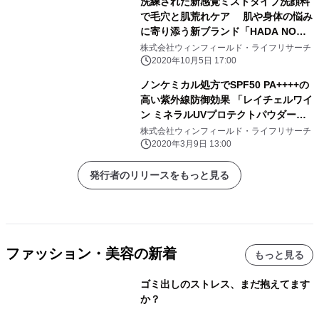
洗練された新感覚ミストタイプ洗顔料
で毛穴と肌荒れケア 肌や身体の悩み
に寄り添う新ブランド「HADA NO
KOE」誕生
株式会社ウィンフィールド・ライフリサーチ
2020年10月5日 17:00
ノンケミカル処方でSPF50 PA++++の
高い紫外線防御効果 「レイチェルワイ
ン ミネラルUVプロテクトパウダー」
3月10日(火)に登場
株式会社ウィンフィールド・ライフリサーチ
2020年3月9日 13:00
発行者のリリースをもっと見る
ファッション・美容の新着
もっと見る
ゴミ出しのストレス、まだ抱えてます
か？