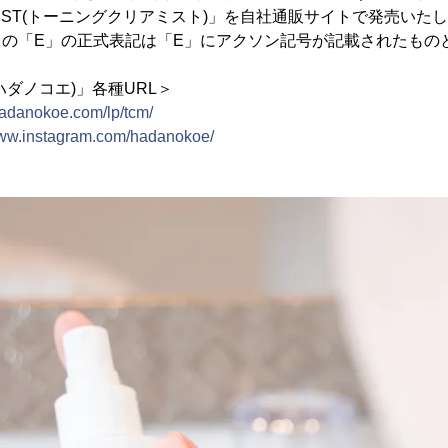
AR MIST(トーニングクリアミスト)」を自社通販サイトで発売いた
KOE」の「E」の正式表記は「E」にアクソン記号が記載されたも
E(ハダノコエ)」各種URL＞
/hadanokoe.com/lp/tcm/
www.instagram.com/hadanokoe/