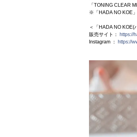
「TONING CLE
※「HADA NO 
＜「HADA NO KO
販売サイト：
https:/
Instagram ：
https://