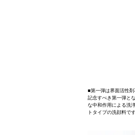
■第一弾は界面活性
記念すべき第一弾となる
な中和作用による洗
トタイプの洗顔料で