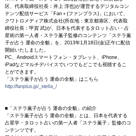
区、代表取締役社長：井上 淳也)が運営するデジタルコン
テンツ配信サービス「Fan＋(ファンプラス)」において、
クワトロメディア株式会社(所在地：東京都港区、代表取
締役社長：甲賀 武)が、日本を代表するタロット占い・占
星術の第一人者・ステラ薫子監修のコンテンツ「ステラ薫
子が占う 運命の全貌」を、2013年1月18日(金)正午に配信
開始いたしました。
PC、Androidスマートフォン・タブレット、iPhone、
iPadなどマルチデバイスでいつでもどこでも視聴するこ
とができます。
「ステラ薫子が占う 運命の全貌」はこちら
http://fanplus.jp/_stella_/
■「ステラ薫子が占う 運命の全貌」の紹介
「ステラ薫子が占う 運命の全貌」とは、日本を代表する
占星学・タロット占いの第一人者「ステラ薫子」監修のコ
ンテンツです。