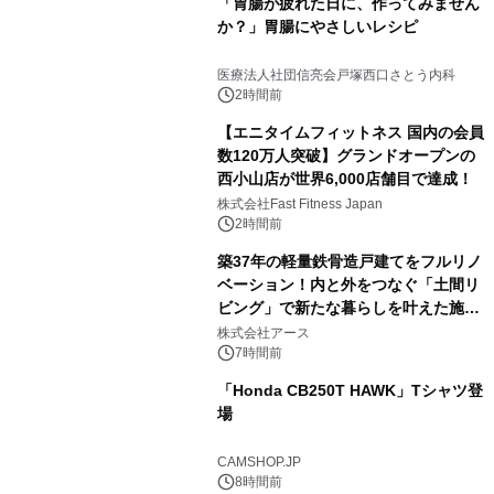
「胃腸が疲れた日に、作ってみません
か？」胃腸にやさしいレシピ
医療法人社団信亮会戸塚西口さとう内科
2時間前
【エニタイムフィットネス 国内の会員
数120万人突破】グランドオープンの
西小山店が世界6,000店舗目で達成！
株式会社Fast Fitness Japan
2時間前
築37年の軽量鉄骨造戸建てをフルリノ
ベーション！内と外をつなぐ「土間リ
ビング」で新たな暮らしを叶えた施工
事例を株式会社アースが公開
株式会社アース
7時間前
「Honda CB250T HAWK」Tシャツ登
場
CAMSHOP.JP
8時間前