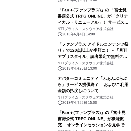
「Fan＋(ファンプラス)」の 「富士見
書房公式 TRPG ONLINE」が「クリテ
ィカル・リニューアル」！ サービス・
システムの大幅リニューアルを夏と秋
NTTプライム・スクウェア株式会社
の2段階で実施！
2013年6月4日 14:00
「ファンプラス アイドルコンテンツ祭
り」で120点以上が半額に！ ～「月刊
アプリスタイル」読者限定で無料クー
ポンプレゼントも提供～
NTTプライム・スクウェア株式会社
2013年4月25日 13:00
アバターコミュニティ「ふぁんぷらぷ
ら」サービス提供終了 およびご利用
金額の払戻しについて
NTTプライム・スクウェア株式会社
2013年4月22日 15:00
「Fan＋(ファンプラス)」の「富士見
書房公式 TRPG ONLINE」が機能拡
充 オンラインセッションを見学でき
る「セッション視聴機能」の β版サー