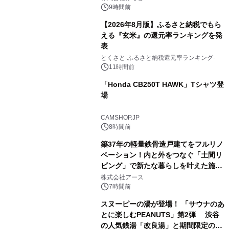
スの2施設で
9時間前
【2026年8月版】ふるさと納税でもら
える『玄米』の還元率ランキングを発
表
3
とくさと-ふるさと納税還元率ランキング-
11時間前
「Honda CB250T HAWK」Tシャツ登
場
4
CAMSHOP.JP
8時間前
築37年の軽量鉄骨造戸建てをフルリノ
ベーション！内と外をつなぐ「土間リ
ビング」で新たな暮らしを叶えた施工
5
事例を株式会社アースが公開
株式会社アース
7時間前
スヌーピーの湯が登場！ 「サウナのあ
とに楽しむPEANUTS」第2弾 渋谷
の人気銭湯「改良湯」と期間限定のコ