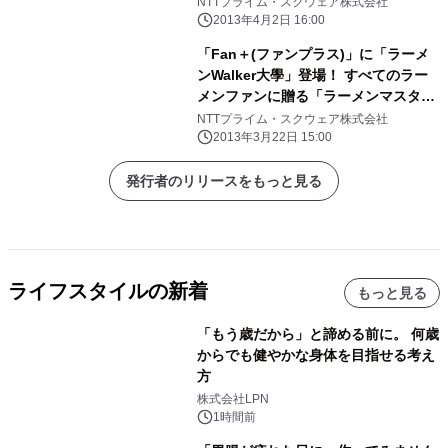
NTTプライム・スクウェア株式会社
ビスを開始
2013年4月2日 16:00
「Fan＋(ファンプラス)」に「ラーメ
ンWalker大學」登場！ すべてのラー
メンファンに贈る「ラーメンマスター
養成講座」全6回配信！
NTTプライム・スクウェア株式会社
2013年3月22日 15:00
発行者のリリースをもっと見る
ライフスタイルの新着
もっと見る
「もう歳だから」と諦める前に。 何歳
からでも健やかな身体を目指せる考え
方
株式会社LPN
1時間前