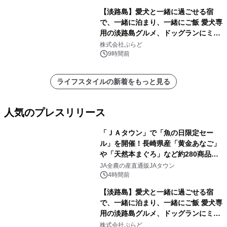
【淡路島】愛犬と一緒に過ごせる宿
で、一緒に泊まり、一緒にご飯 愛犬専
用の淡路島グルメ、ドッグランにミニ
プール グランピングとトレーラーハウ
株式会社ぷらど
スの2施設で
9時間前
ライフスタイルの新着をもっと見る
人気のプレスリリース
「ＪＡタウン」で「魚の日限定セー
ル」を開催！長崎県産「黄金あなご」
や「天然本まぐろ」など約280商品を
1
販売！～毎月１０日の定例企画～
JA全農の産直通販JAタウン
4時間前
【淡路島】愛犬と一緒に過ごせる宿
で、一緒に泊まり、一緒にご飯 愛犬専
用の淡路島グルメ、ドッグランにミニ
2
プール グランピングとトレーラーハウ
株式会社ぷらど