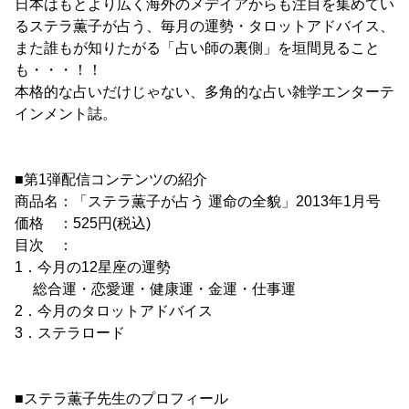
日本はもとより広く海外のメデイアからも注目を集めてい
るステラ薫子が占う、毎月の運勢・タロットアドバイス、
また誰もが知りたがる「占い師の裏側」を垣間見ること
も・・・！！
本格的な占いだけじゃない、多角的な占い雑学エンターテ
インメント誌。
■第1弾配信コンテンツの紹介
商品名：「ステラ薫子が占う 運命の全貌」2013年1月号
価格 ：525円(税込)
目次 ：
1．今月の12星座の運勢
総合運・恋愛運・健康運・金運・仕事運
2．今月のタロットアドバイス
3．ステラロード
■ステラ薫子先生のプロフィール