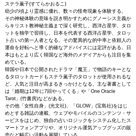
ステラ薫子(すてらかおるこ)
幼少の頃より霊感に優れ、数々の怪奇現象を体験する。
その神秘体験の意味を説き明かすためにグノーシス主義か
らキリスト教神秘主義まで深く研究し、西洋占星学、タロ
ットを独学で習得し、日本を代表する西洋占星学、タロッ
ト占いの第一人者となる。その驚異的な的中率と依頼人の
運命を好転へと導く的確なアドバイスには定評がある。日
本はもとより広く韓国など海外のメデイアからも注目を集
めている。
韓国や日本で公開されたドラマ「魔王」で物語のキーとな
るタロットカードもステラ薫子のタロットが使用されるな
ど、人気と注目が高まるきっかけとなる。主な著書として
は「婚期は12年に7回やってくる」や「One Oracle
Tarot」(竹書房)などがある。
その他「女性自身」(光文社)、「GLOW」(宝島社)をはじ
めとする雑誌の連載、ウェブやモバイルのコンテンツ・サ
ービスをはじめ、独自の占いロジックをシステム化したス
マートフォンアプリや、オリジナル運気アップグッズの販
売など幅広い活動を展開している。