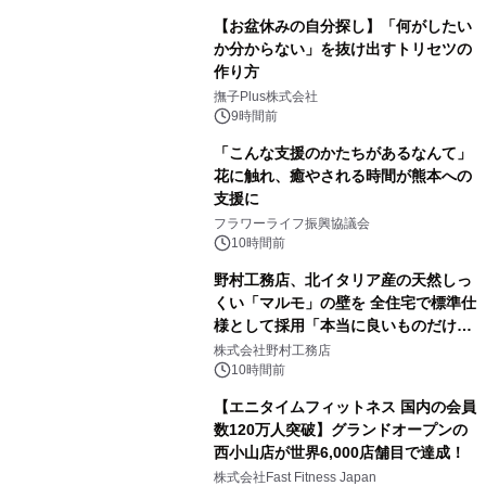
【お盆休みの自分探し】「何がしたい
か分からない」を抜け出すトリセツの
作り方
撫子Plus株式会社
9時間前
「こんな支援のかたちがあるなんて」
花に触れ、癒やされる時間が熊本への
支援に
フラワーライフ振興協議会
10時間前
野村工務店、北イタリア産の天然しっ
くい「マルモ」の壁を 全住宅で標準仕
様として採用「本当に良いものだけに
こだわる」
株式会社野村工務店
10時間前
【エニタイムフィットネス 国内の会員
数120万人突破】グランドオープンの
西小山店が世界6,000店舗目で達成！
株式会社Fast Fitness Japan