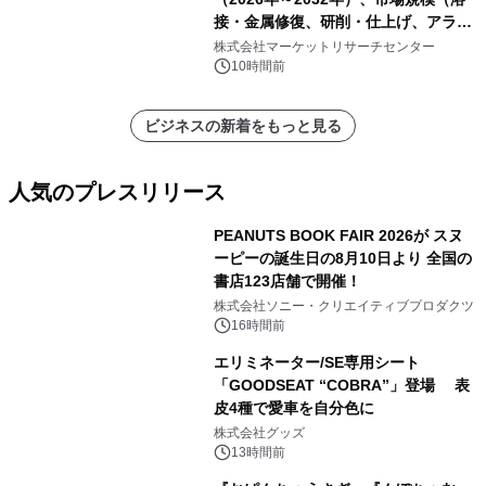
接・金属修復、研削・仕上げ、アライ
メント、その他）・分析レポートを発
株式会社マーケットリサーチセンター
表
10時間前
ビジネスの新着をもっと見る
人気のプレスリリース
PEANUTS BOOK FAIR 2026が スヌ
ーピーの誕生日の8月10日より 全国の
書店123店舗で開催！
1
株式会社ソニー・クリエイティブプロダクツ
16時間前
エリミネーター/SE専用シート
「GOODSEAT “COBRA”」登場 表
皮4種で愛車を自分色に
2
株式会社グッズ
13時間前