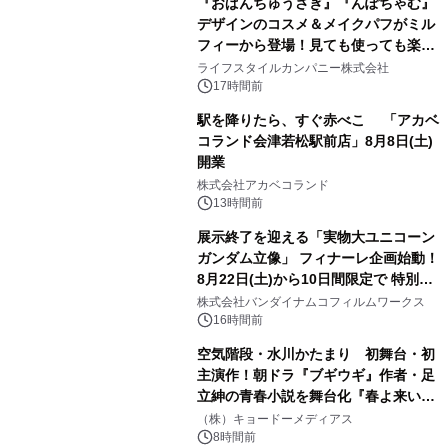
『おぱんちゅうさぎ』『んぽちゃむ』
デザインのコスメ＆メイクパフがミル
フィーから登場！見ても使っても楽し
3
い、ポップでキュートなコレクショ
ライフスタイルカンパニー株式会社
ン。
17時間前
駅を降りたら、すぐ赤べこ 「アカベ
コランド会津若松駅前店」8月8日(土)
開業
4
株式会社アカベコランド
13時間前
展示終了を迎える「実物大ユニコーン
ガンダム立像」 フィナーレ企画始動！
8月22日(土)から10日間限定で 特別映
5
像『UNICORN GUNDAM Statue ―
株式会社バンダイナムコフィルムワークス
BEYOND POSSIBILITY ―』を上映！
16時間前
空気階段・水川かたまり 初舞台・初
主演作！朝ドラ『ブギウギ』作者・足
立紳の青春小説を舞台化『春よ来い、
6
マジで来い』キービジュアル解禁！
（株）キョードーメディアス
8時間前