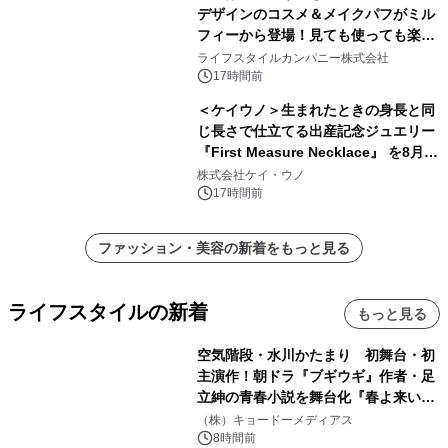
デザインのコスメ＆メイクパフがミル
フィーから登場！見ても使っても楽し
い、ポップでキュートなコレクショ
ライフスタイルカンパニー株式会社
ン。
17時間前
＜ケイウノ＞生まれたときの身長と同
じ長さで仕立てる出産記念ジュエリー
『First Measure Necklace』 を8月14
日(金)に発売
株式会社ケイ・ウノ
17時間前
ファッション・美容の新着をもっと見る
ライフスタイルの新着
もっと見る
空気階段・水川かたまり 初舞台・初
主演作！朝ドラ『ブギウギ』作者・足
立紳の青春小説を舞台化『春よ来い、
マジで来い』キービジュアル解禁！
（株）キョードーメディアス
8時間前