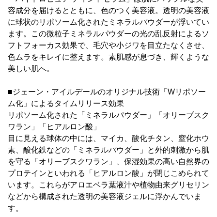
容成分を届けるとともに、色のつく美容液。透明の美容液
に球状のリポソーム化されたミネラルパウダーが浮いてい
ます。この微粒子ミネラルパウダーの光の乱反射によるソ
フトフォーカス効果で、毛穴や小ジワを目立たなくさせ、
色ムラをキレイに整えます。素肌感が息づき、輝くような
美しい肌へ。
■ジェーン・アイルデールのオリジナル技術「Wリポソー
ム化」によるタイムリリース効果
リポソーム化された「ミネラルパウダー」「オリーブスク
ワラン」「ヒアルロン酸」
目に見える球体の中には、マイカ、酸化チタン、窒化ホウ
素、酸化鉄などの「ミネラルパウダー」と外的刺激から肌
を守る「オリーブスクワラン」、保湿効果の高い自然界の
プロテインといわれる「ヒアルロン酸」が閉じこめられて
います。これらがアロエベラ葉液汁や植物由来グリセリン
などから構成された透明の美容液ジェルに浮かんでいま
す。