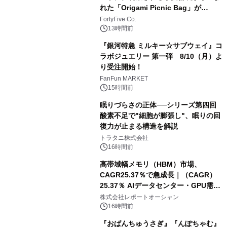
れた「Origami Picnic Bag」が
Makuakeに登場
FortyFive Co.
13時間前
『銀河特急 ミルキー☆サブウェイ』コ
ラボジュエリー 第一弾 8/10（月）よ
り受注開始！
FanFun MARKET
15時間前
眠りづらさの正体──シリーズ第四回
酸素不足で"細胞が膨張し"、眠りの回
復力が止まる構造を解説
トラタニ株式会社
16時間前
高帯域幅メモリ（HBM）市場、
CAGR25.37％で急成長｜（CAGR）
25.37％ AIデータセンター・GPU需要
拡大が2035年の市場成長を牽引
株式会社レポートオーシャン
16時間前
『おぱんちゅうさぎ』『んぽちゃむ』