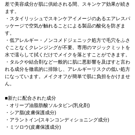
差で美容成分が肌に供給される間、スキンケア効果が続き
ます。
・スタイリッシュでスキンケアイメージのあるエアレスパ
ッケージで空気が触れることによる製品の酸化を防ぎま
す。
・低アレルギー・ノンコメドジェニック処方で毛穴をふさ
ぐことなくクレンジングが不要。専用のマジックミットを
水で濡らして拭くだけでメイクを落とすことができます。
・タルクや結合剤など一般的に肌に悪影響を及ぼすと言わ
れる成分を徹底的に排除し、アレルギーリスクの低い処方
になっています。メイクオフが簡単で肌に負担をかけませ
ん。
■新たに配合された成分
・オリーブ油脂肪酸ソルタビン(乳化剤)
・シア脂(皮膚保護成分)
・アラントイン(スキンコンディショニング成分)
・ミツロウ(皮膚保護成分)