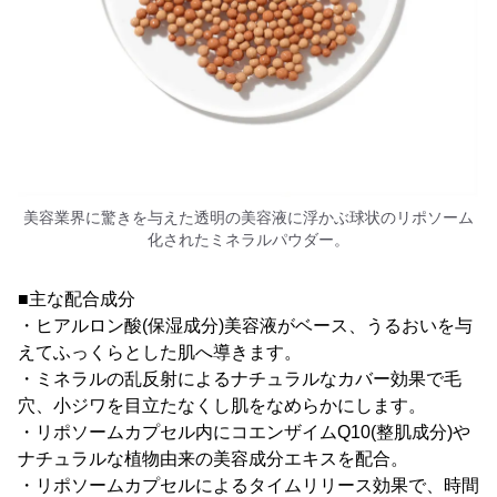
美容業界に驚きを与えた透明の美容液に浮かぶ球状のリポソーム
化されたミネラルパウダー。
■主な配合成分
・ヒアルロン酸(保湿成分)美容液がベース、うるおいを与
えてふっくらとした肌へ導きます。
・ミネラルの乱反射によるナチュラルなカバー効果で毛
穴、小ジワを目立たなくし肌をなめらかにします。
・リポソームカプセル内にコエンザイムQ10(整肌成分)や
ナチュラルな植物由来の美容成分エキスを配合。
・リポソームカプセルによるタイムリリース効果で、時間