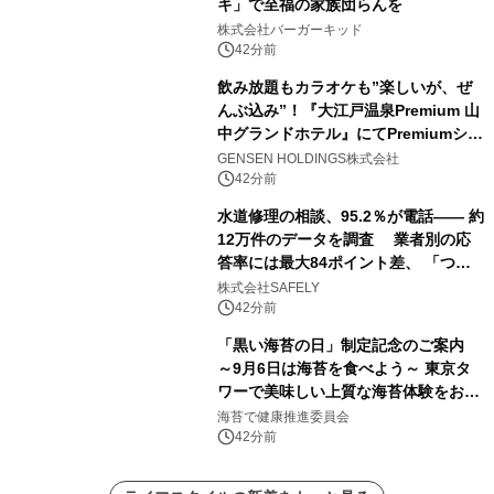
キ」で至福の家族団らんを
株式会社バーガーキッド
42分前
飲み放題もカラオケも”楽しいが、ぜ
んぶ込み”！『大江戸温泉Premium 山
中グランドホテル』にてPremiumシリ
ーズ初のオールインクルーシブ導入
GENSEN HOLDINGS株式会社
42分前
水道修理の相談、95.2％が電話―― 約
12万件のデータを調査 業者別の応
答率には最大84ポイント差、 「つな
がりやすさ」も選定基準に
株式会社SAFELY
42分前
「黒い海苔の日」制定記念のご案内
～9月6日は海苔を食べよう～ 東京タ
ワーで美味しい上質な海苔体験をお届
けします！
海苔で健康推進委員会
42分前