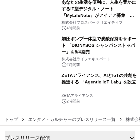
あなたの生活を便利に、人生を豊かに
するIT型デジタル・ノート
『MyLifeNote』がアイデア募集 優
4
秀賞100名に1年間無償試用
株式会社プロスパー クリエイティブ
4時間前
加圧ポンプ一体型で炭酸保持をサポー
ト 「DIONYSOS シャンパンストッパ
ー」を8/4発売
5
株式会社ライフエキスパート
2時間前
ZETAアライアンス、AIとIoTの共創を
推進する 「Agentic IoT Lab」を設立
6
ZETAアライアンス
2時間前
トップ
エンタメ・カルチャーのプレスリリース一覧
株式会
プレスリリース配信