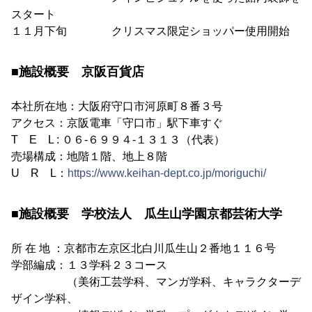
スタート
１１月下旬 クリスマス限定ショッパー使用開始
■施設概要 京阪百貨店
本社所在地：大阪府守口市河原町８番３号
アクセス：京阪電車「守口市」駅下車すぐ
T E L : ０６-６９９４-１３１３（代表）
売場構成：地階１階、地上８階
U R L：
https://www.keihan-dept.co.jp/moriguchi/
■施設概要 学校法人 瓜生山学園京都芸術大学
所 在 地 ：京都市左京区北白川瓜生山２番地１１６号
学部編成：１３学科２３コース
（美術工芸学科、マンガ学科、キャラクターデ
ザイン学科、