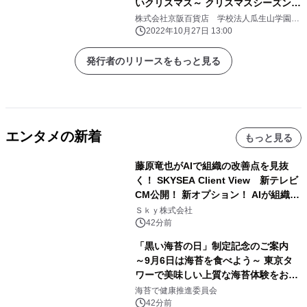
いクリスマス～ クリスマスシーズンが
スタートいたします
株式会社京阪百貨店 学校法人瓜生山学園
京都芸術大学
2022年10月27日 13:00
発行者のリリースをもっと見る
エンタメの新着
もっと見る
藤原竜也がAIで組織の改善点を見抜
く！ SKYSEA Client View 新テレビ
CM公開！ 新オプション！ AIが組織の
業務実態を分析し労務改善を支援。 藤
Ｓｋｙ株式会社
原竜也メイキング動画公開 「もしAIが
42分前
自分を分析したら、すぐ休めと言われ
「黒い海苔の日」制定記念のご案内
る自信がある」「昨年の夏はカブトム
～9月6日は海苔を食べよう～ 東京タ
シを捕まえたり、虫と戦ったり…」
ワーで美味しい上質な海苔体験をお届
けします！
海苔で健康推進委員会
42分前