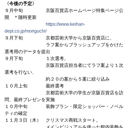
〈今後の予定〉
９月中旬 京阪百貨店ホームページ特集ページ公
開 ＊随時更新
https://www.keihan-
dept.co.jp/moriguchi/
９月下旬 京都芸術大学から京阪百貨店に、
ラフ案からブラッシュアップをかけた
選考用のデータを提出
９月下旬 １次選考。
京阪百貨店担当者にてラフ案より１次
選考を行ない、
約２０の案から５案に絞り込み
１０月上旬 最終選考
京都芸術大学の学生が京阪百貨店を訪
問、最終プレゼンを実施
１０月中旬 装飾プラン・限定ショッパー・ノベル
ティの確定
１１月３日（木） クリスマス商戦スタート。
メインビジュアルを使った館内装飾を