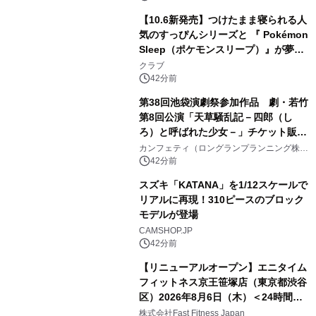
【10.6新発売】つけたまま寝られる人
気のすっぴんシリーズと 『 Pokémon
Sleep（ポケモンスリープ）』が夢の
コラボレーション！
クラブ
42分前
第38回池袋演劇祭参加作品 劇・若竹
第8回公演「天草騒乱記－四郎（し
ろ）と呼ばれた少女－」チケット販売
開始
カンフェティ（ロングランプランニング株式
会社）
42分前
スズキ「KATANA」を1/12スケールで
リアルに再現！310ピースのブロック
モデルが登場
CAMSHOP.JP
42分前
【リニューアルオープン】エニタイム
フィットネス京王笹塚店（東京都渋谷
区）2026年8月6日（木）＜24時間年
中無休のフィットネスジム＞
株式会社Fast Fitness Japan