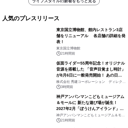
ライフスタイルの新着をもっと見る
人気のプレスリリース
東京国立博物館、館内レストラン3店
舗をリニューアル 各店舗の詳細を発
表！
1
東京国立博物館
21時間前
仮面ライダー55周年記念！オリジナル
音源を搭載した 「音声目覚まし時計」
が8月6日に一般発売開始！ あの日の
2
大興奮が今甦る
株式会社 秀建コーポレーション ディレクト
アートギャラリー
3時間前
神戸アンパンマンこどもミュージアム
＆モールに 新たな遊び場が誕生！
2027年2月「ぼうけんアイランド」が
3
オープン
神戸アンパンマンこどもミュージアム＆モー
ル
21時間前