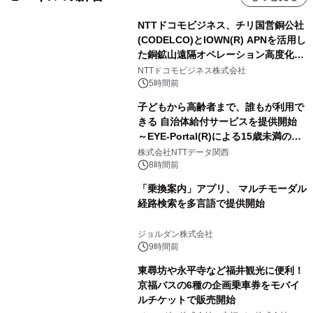
NTTドコモビジネス、チリ国営銅公社
(CODELCO)とIOWN(R) APNを活用し
た銅鉱山遠隔オペレーション高度化に
向けた調査・実証を開始
NTTドコモビジネス株式会社
5時間前
子どもから高齢者まで、誰もが利用で
きる 自治体給付サービスを提供開始
～EYE-Portal(R)による15歳未満の本
人認証と デジタルデバイド対策で実現
株式会社NTTデータ関西
～
8時間前
「乗換案内」アプリ、 マルチモーダル
経路検索を多言語で提供開始
ジョルダン株式会社
9時間前
東尋坊や永平寺など福井観光に便利！
京福バスの6種の企画乗車券をモバイ
ルチケットで販売開始