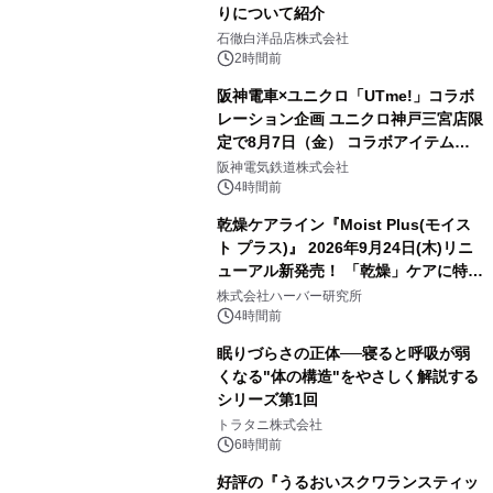
りについて紹介
石徹白洋品店株式会社
2時間前
阪神電車×ユニクロ「UTme!」コラボ
レーション企画 ユニクロ神戸三宮店限
定で8月7日（金） コラボアイテムが
発売決定！
阪神電気鉄道株式会社
4時間前
乾燥ケアライン『Moist Plus(モイス
ト プラス)』 2026年9月24日(木)リニ
ューアル新発売！ 「乾燥」ケアに特化
し、ライン使いで潤いに満ちた肌へ
株式会社ハーバー研究所
4時間前
眠りづらさの正体──寝ると呼吸が弱
くなる"体の構造"をやさしく解説する
シリーズ第1回
トラタニ株式会社
6時間前
好評の『うるおいスクワランスティッ