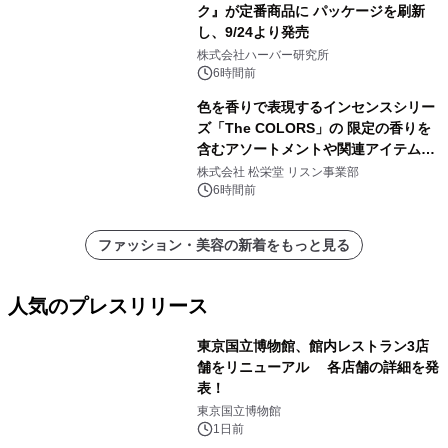
ク』が定番商品に パッケージを刷新
し、9/24より発売
株式会社ハーバー研究所
6時間前
色を香りで表現するインセンスシリー
ズ「The COLORS」の 限定の香りを
含むアソートメントや関連アイテムを
8月6日発売
株式会社 松栄堂 リスン事業部
6時間前
ファッション・美容の新着をもっと見る
人気のプレスリリース
東京国立博物館、館内レストラン3店
舗をリニューアル 各店舗の詳細を発
表！
1
東京国立博物館
1日前