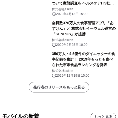
ついて実態調査を ヘルスケアIT3社で
実施中 協力企業には、3社の特別無
株式会社asken
償サービス等を提供： 4月13日から第
2020年4月13日 15:00
2回目のアンケートを実施
会員数370万人の食事管理アプリ「あ
すけん」と 株式会社イーウェル運営の
「KENPOS」が提携
株式会社asken
2020年2月25日 10:00
350万人・4.5億件のダイエッターの食
事記録を集計！ 2019年もっとも食べ
られた市販食品ランキングを発表
株式会社asken
2019年12月19日 15:00
発行者のリリースをもっと見る
モバイルの新着
もっと見る