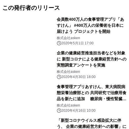
この発行者のリリース
会員数400万人の食事管理アプリ「あ
すけん」 #400万人の栄養術を日本に
届けよう プロジェクトを開始
株式会社asken
2020年5月1日 17:00
企業の健康経営推進担当者などを対象
に 新型コロナによる健康経営方針への
実態調査アンケートを実施
株式会社asken
2020年4月30日 18:00
食事管理アプリあすけん、東大病院病
態栄養治療部との 共同研究で治療用食
品を新たに追加 糖尿病・慢性腎臓病
等の疾病を持つユーザーもサポート
株式会社asken
2020年4月16日 10:00
「新型コロナウイルス感染拡大に伴
う、 企業の健康経営方針への影響」に