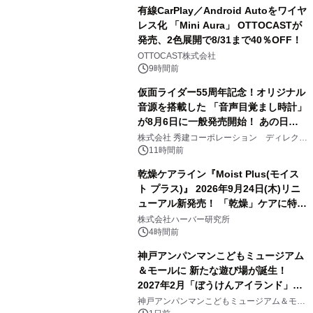
有線CarPlay／Android Autoをワイヤ
レス化 「Mini Aura」 OTTOCASTが
発売、2色展開で8/31まで40％OFF！
2
OTTOCAST株式会社
9時間前
仮面ライダー55周年記念！オリジナル
音源を搭載した 「音声目覚まし時計」
が8月6日に一般発売開始！ あの日の
3
大興奮が今甦る
株式会社 秀建コーポレーション ディレクト
アートギャラリー
11時間前
乾燥ケアライン『Moist Plus(モイス
ト プラス)』 2026年9月24日(木)リニ
ューアル新発売！ 「乾燥」ケアに特化
4
し、ライン使いで潤いに満ちた肌へ
株式会社ハーバー研究所
4時間前
神戸アンパンマンこどもミュージアム
＆モールに 新たな遊び場が誕生！
2027年2月「ぼうけんアイランド」が
5
オープン
神戸アンパンマンこどもミュージアム＆モー
ル