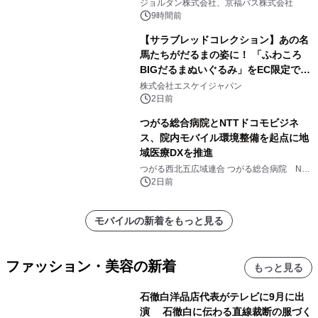
ジョルダン株式会社、京福バス株式会社
9時間前
【サラブレッドコレクション】あの名
馬たちがだるまの姿に！ 「ふわころ
BIGだるまぬいぐるみ」をEC限定で受
注販売開始
株式会社エスケイジャパン
2日前
つがる総合病院とNTTドコモビジネ
ス、院内モバイル環境整備を起点に地
域医療DXを推進
つがる西北五広域連合 つがる総合病院 NTT
ドコモビジネス株式会社
2日前
モバイルの新着をもっと見る
ファッション・美容の新着
もっと見る
石徹白洋品店代表がテレビに9月に出
演 石徹白に伝わる直線裁断の服づく