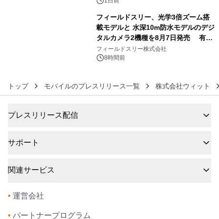
1日前
フィールドスリー、光学3倍ズーム搭
載モデルと 水深10m防水モデルのデジ
タルカメラ2機種を8月7日発売 有効
6
約1300万画素、用途別に選べるコンデ
フィールドスリー株式会社
ジ新登場
8時間前
トップ
モバイルのプレスリリース一覧
株式会社ウィット
プレスリリース配信
サポート
関連サービス
•
運営会社
•
パートナープログラム