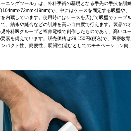
レーニングツール」は、外科手術の基礎となる手先の手技を訓
104mm×72mm×19mm)で、中にはケースを固定する吸盤
材を内蔵しています。使用時にはケースを広げて吸盤でテーブ
して、結糸や縫合などの訓練を高い自由度で行えます。製品の
小児外科医グループと福伸電機で創作したものであり、高いユ
要素を備えています。販売価格は29,150円(税込)で、医療教
ンパクト性、簡便性、展開性(遊びとしてのモチベーション向