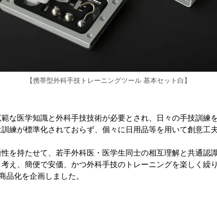
【携帯型外科手技トレーニングツール 基本セット白】
広範な医学知識と外科手技技術が必要とされ、日々の手技訓練
は訓練が標準化されておらず、個々に日用品等を用いて創意工
通性を持たせて、若手外科医・医学生同士の相互理解と共通認
と考え、簡便で安価、かつ外科手技のトレーニングを楽しく繰
・商品化を企画しました。