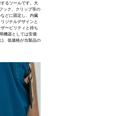
練するツールです。大
や、フック、クリップ等の
ルなどに固定し、内臓
オリジナルデザインと
ーザービリティと持ち
育用機器としては安価
上)、低価格が当製品の