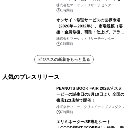
表
株式会社マーケットリサーチセンター
1時間前
オンサイト修理サービスの世界市場
（2026年～2032年）、市場規模（溶
接・金属修復、研削・仕上げ、アライ
メント、その他）・分析レポートを発
株式会社マーケットリサーチセンター
表
1時間前
ビジネスの新着をもっと見る
人気のプレスリリース
PEANUTS BOOK FAIR 2026が スヌ
ーピーの誕生日の8月10日より 全国の
書店123店舗で開催！
1
株式会社ソニー・クリエイティブプロダクツ
7時間前
エリミネーター/SE専用シート
「GOODSEAT “COBRA”」登場 表