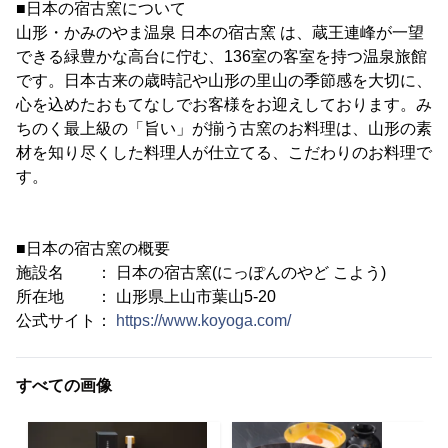
■日本の宿古窯について
山形・かみのやま温泉 日本の宿古窯 は、蔵王連峰が一望
できる緑豊かな高台に佇む、136室の客室を持つ温泉旅館
です。日本古来の歳時記や山形の里山の季節感を大切に、
心を込めたおもてなしでお客様をお迎えしております。み
ちのく最上級の「旨い」が揃う古窯のお料理は、山形の素
材を知り尽くした料理人が仕立てる、こだわりのお料理で
す。
■日本の宿古窯の概要
施設名 ： 日本の宿古窯(にっぽんのやど こよう)
所在地 ： 山形県上山市葉山5-20
公式サイト：
https://www.koyoga.com/
すべての画像