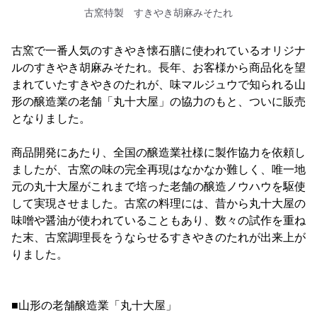
古窯特製 すきやき胡麻みそたれ
古窯で一番人気のすきやき懐石膳に使われているオリジナ
ルのすきやき胡麻みそたれ。長年、お客様から商品化を望
まれていたすきやきのたれが、味マルジュウで知られる山
形の醸造業の老舗「丸十大屋」の協力のもと、ついに販売
となりました。
商品開発にあたり、全国の醸造業社様に製作協力を依頼し
ましたが、古窯の味の完全再現はなかなか難しく、唯一地
元の丸十大屋がこれまで培った老舗の醸造ノウハウを駆使
して実現させました。古窯の料理には、昔から丸十大屋の
味噌や醤油が使われていることもあり、数々の試作を重ね
た末、古窯調理長をうならせるすきやきのたれが出来上が
りました。
■山形の老舗醸造業「丸十大屋」