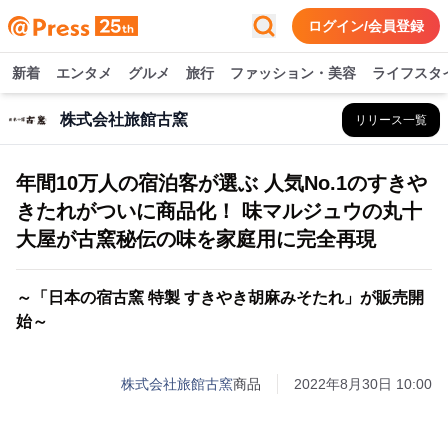
ログイン/会員登録
新着
エンタメ
グルメ
旅行
ファッション・美容
ライフスタ
株式会社旅館古窯
リリース一覧
年間10万人の宿泊客が選ぶ 人気No.1のすきや
きたれがついに商品化！ 味マルジュウの丸十
大屋が古窯秘伝の味を家庭用に完全再現
～「日本の宿古窯 特製 すきやき胡麻みそたれ」が販売開
始～
株式会社旅館古窯
商品
2022年8月30日 10:00