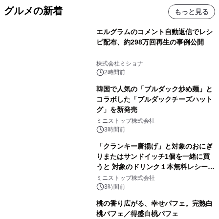
グルメの新着
もっと見る
エルグラムのコメント自動返信でレシ
ピ配布、約298万回再生の事例公開
株式会社ミショナ
2時間前
韓国で人気の「ブルダック炒め麺」と
コラボした「ブルダックチーズハット
グ」を新発売
ミニストップ株式会社
3時間前
「クランキー唐揚げ」と対象のおにぎ
りまたはサンドイッチ1個を一緒に買
うと 対象のドリンク１本無料レシート
クーポンもらえる！※1
ミニストップ株式会社
3時間前
桃の香り広がる、幸せパフェ。完熟白
桃パフェ／得盛白桃パフェ