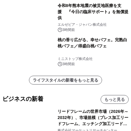
令和8年熊本地震の被災地医療を支
援 『今日の臨床サポート』を無償提
供
エルゼビア・ジャパン株式会社
3時間前
桃の香り広がる、幸せパフェ。完熟白
桃パフェ／得盛白桃パフェ
ミニストップ株式会社
3時間前
ライフスタイルの新着をもっと見る
ビジネスの新着
もっと見る
リードフレームの世界市場（2026年～
2032年）、市場規模（プレス加工リー
ドフレーム、エッチング加工リードフ
レーム）・分析レポートを発表
株式会社マーケットリサーチセンター