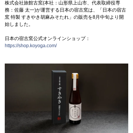
株式会社旅館古窯(本社：山形県上山市、代表取締役専
務：佐藤 太一)が運営する日本の宿古窯は、「日本の宿古
窯 特製 すきやき胡麻みそたれ」の販売を8月中旬より開
始しました。
日本の宿古窯公式オンラインショップ：
https://shop.koyoga.com/