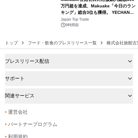
万円超を達成、Makuake「今日のラン
キング」総合3位も獲得。 YECHAN音
6
浴シンギングボウル第2弾の大型サイ
Japan Top Trade
ズ（XL・2XL・3XL）を先行販売中
9時間前
トップ
フード・飲食のプレスリリース一覧
株式会社旅館古
プレスリリース配信
サポート
関連サービス
•
運営会社
•
パートナープログラム
•
利用規約