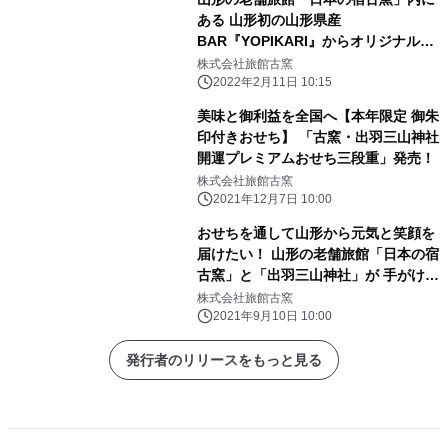
ある 山形初の山形県産
BAR『YOPIKARI』からオリジナルビ
ールが登場 米沢ジャックスブルワリ
株式会社旅館古窯
ーが新庄市産ラズベリーで醸造した 新
2022年2月11日 10:15
商品が1月28日から販売中！
美味と御利益を全国へ【本年限定 御朱
印付きおせち】 「古窯・出羽三山神社
開運プレミアムおせち三段重」発売！
株式会社旅館古窯
2021年12月7日 10:00
おせちを通して山形から元気と笑顔を
届けたい！ 山形の老舗旅館「日本の宿
古窯」と「出羽三山神社」が 手がける
開運おせち「古窯・出羽三山神社 開運
株式会社旅館古窯
プレミアムおせち三段重」9月10日販
2021年9月10日 10:00
売開始！
発行者のリリースをもっと見る