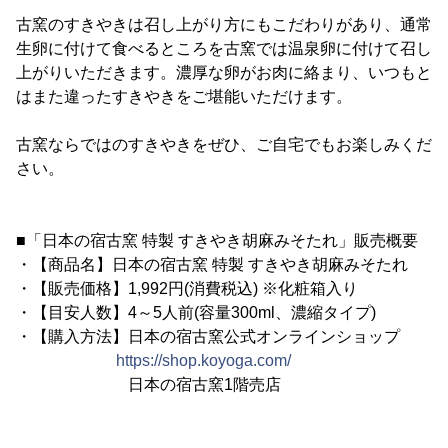
古窯のすきやきは召し上がり方にもこだわりがあり、通常
生卵に付けて食べるところを古窯では温泉卵に付けて召し
上がりいただきます。濃厚な卵がお肉に絡まり、いつもと
はまた違ったすきやきをご堪能いただけます。
古窯ならではのすきやきをぜひ、ご自宅でもお楽しみくだ
さい。
■「日本の宿古窯 特製 すきやき胡麻みそたれ」販売概要
・【商品名】日本の宿古窯 特製 すきやき胡麻みそたれ
・【販売価格】1,992円(消費税込) ※化粧箱入り
・【目安人数】4～5人前(容量300ml、濃縮タイプ)
・【購入方法】日本の宿古窯公式オンラインショップ
https://shop.koyoga.com/
日本の宿古窯1階売店