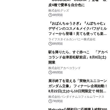
皮4種で愛車を自分色に
2
株式会社グッズ
4時間前
『おぱんちゅうさぎ』『んぽちゃむ』
デザインのコスメ＆メイクパフがミル
フィーから登場！見ても使っても楽し
3
い、ポップでキュートなコレクショ
ライフスタイルカンパニー株式会社
ン。
8時間前
駅を降りたら、すぐ赤べこ 「アカベ
コランド会津若松駅前店」8月8日(土)
開業
4
株式会社アカベコランド
4時間前
展示終了を迎える「実物大ユニコーン
ガンダム立像」 フィナーレ企画始動！
8月22日(土)から10日間限定で 特別映
5
像『UNICORN GUNDAM Statue ―
株式会社バンダイナムコフィルムワークス
BEYOND POSSIBILITY ―』を上映！
7時間前
Makuake公開初日に応援購入総額300